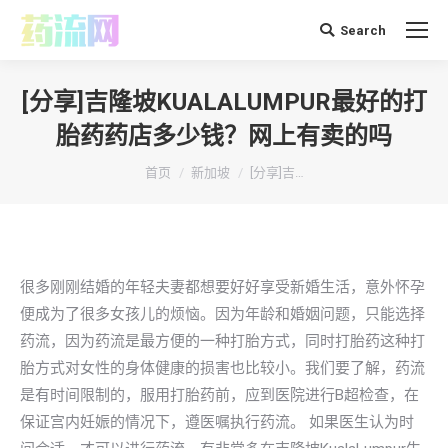
Search
搜
索：
[分享]吉隆坡KUALALUMPUR最好的打
胎药药店多少钱？网上有卖的吗
你在这里：
首页
新加坡
[分享]吉…
很多刚刚结婚的年轻夫妻都想要好好享受新婚生活，意外怀孕
便成为了很多女孩儿的烦恼。因为年龄和婚姻问题，只能选择
药流，因为药流是最方便的一种打胎方式，同时打胎药这种打
胎方式对女性的身体健康的损害也比较小。我们要了解，药流
是有时间限制的，服用打胎药前，应到医院进行B超检查，在
保证宫内妊娠的情况下，遵医嘱执行药流。 如果医生认为时