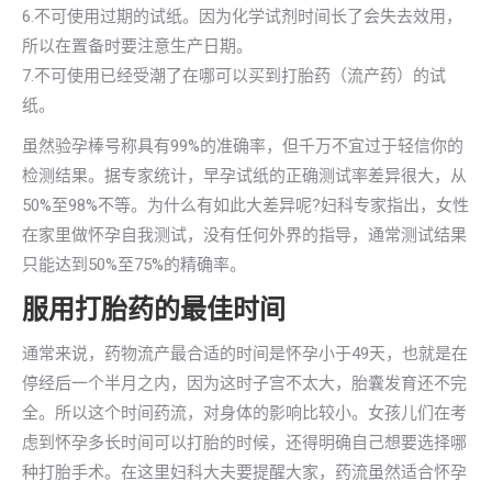
6.不可使用过期的试纸。因为化学试剂时间长了会失去效用，
所以在置备时要注意生产日期。
7.不可使用已经受潮了在哪可以买到打胎药（流产药）的试
纸。
虽然验孕棒号称具有99%的准确率，但千万不宜过于轻信你的
检测结果。据专家统计，早孕试纸的正确测试率差异很大，从
50%至98%不等。为什么有如此大差异呢?妇科专家指出，女性
在家里做怀孕自我测试，没有任何外界的指导，通常测试结果
只能达到50%至75%的精确率。
服用打胎药的最佳时间
通常来说，药物流产最合适的时间是怀孕小于49天，也就是在
停经后一个半月之内，因为这时子宫不太大，胎囊发育还不完
全。所以这个时间药流，对身体的影响比较小。女孩儿们在考
虑到怀孕多长时间可以打胎的时候，还得明确自己想要选择哪
种打胎手术。在这里妇科大夫要提醒大家，药流虽然适合怀孕