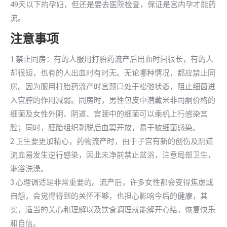
49天以下的孕妇，但还是要去医院检查，保证是宫内孕才能药
流。
注意事项
1.禁止同房：有的人服用打胎药流产后出血时间很长，有的人
却很短，也有的人出血时有时无。无论哪种情况，都应禁止同
房。因为服用打胎药流产时宫颈口处于松弛状态，阻止细菌进
入宫腔的作用减弱。同房时，男性包皮中潜藏米非司酮价格的
细菌及女性外阴、阴道、宫颈中的细菌可以乘机上行感染宫
腔；同时，胚胎组织剥脱后血窦开放，易于被细菌感染。
2.卫生要更加精心，药物流产时，由于子宫有新的创伤及阴道
流血易发生逆行感染，因此未净前禁止盆浴，注意局部卫生，
淋浴洗澡。
3.心理调适是非常重要的。流产后，许多女性都会变得焦虑或
自怨，会觉得得到的关怀不够，也担心影响今后的健康，其
实，适当的关心和理解以及饮食调理就能解开心结，恢复快乐
和自信。