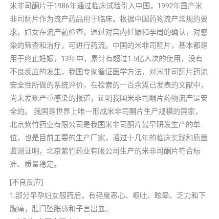
米非司酮片于1986年通过临床试验引入中国，1992年国产米
非司酮片作为流产药品用于临床。根据中国药物流产常规的要
求，妇女在流产前检查，通过对宫内妊娠和孕周的确认，对感
染的筛查和治疗，可进行药流。中国的米非司酮片，基本都是
用于终止妊娠，13年中，累计有超过1.5亿人次的使用，没有
不良反应的发生，我国专家循证医学方法，对米非司酮片药流
安全性所做的系统评价，在检索的一百余篇已发表的文献中，
尚未发现严重感染的报道，证明我国米非司酮片药物流产是安
全的。 我国是世界上唯一形成米非司酮片生产规模的国家，
北京紫竹药业有限公司是我国米非司酮片最早研发生产的单
位，也是目前主要的生产厂家，通过十几年的临床实践和质量
监测证明，北京紫竹药业有限公司生产的米非司酮片符合标
准、质量稳定。
[不良反应]
1.部分早孕妇女服药后，有轻度恶心、呕吐、眩晕、乏力和下
腹痛，肛门坠胀感和子宫出血。