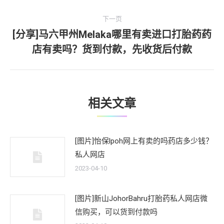
文
航
下一页
章：
[分享]马六甲州Melaka哪里有卖进口打胎药药
下
店有卖吗？货到付款，先收货后付款
一
文
章：
相关文章
[图片]怡保lpoh网上有卖的吗药店多少钱？
私人网店
2023-04-10
[图片]新山JohorBahru打胎药私人网店微
信购买，可以货到付款吗