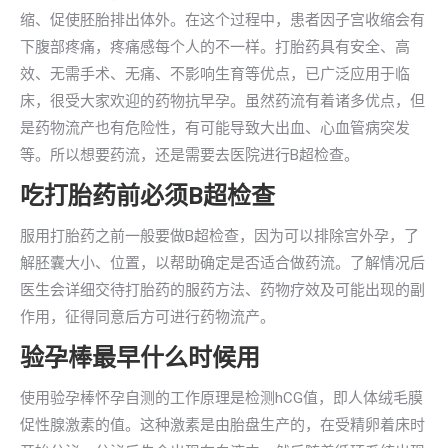
缩、促使胚胎排出体外。在这个过程中，患者因子宫收缩会有
下腹部疼痛，疼痛感每个人的不一样。打胎药具有安全、高
效、无需手术、无痛、不影响生育等优点，已广泛应用于临
床，很受大家欢迎的药物抗早孕。虽然药流有着诸多优点，但
是药物流产也有危险性，有可能导致大出血、心血管病突发
等。所以想要药流，还是需要去医院进行B超检查。
吃打胎药前必须B超检查
服用打胎药之前一般要做B超检查，因为可以排除宫外孕，了
解胚囊大小、位置，以帮助确定是否适合做药流。了解情况后
医生会详细交待打胎药的服药方法、药物疗效及可能出现的副
作用，征得同意后方可进行药物流产。
验孕棒最早什么时候用
使用验孕棒怀孕自测的工作原理是检测hCG值，即人体绒毛膜
促性腺激素的值。这种激素是由胎盘生产的，在受精卵着床时