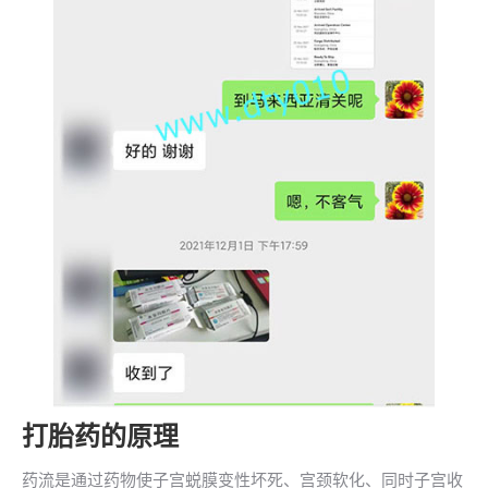
打胎药的原理
药流是通过药物使子宫蜕膜变性坏死、宫颈软化、同时子宫收