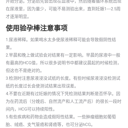
开始分泌。分泌后先会出现在血液中，然后随着循环系统出现
在尿液里，因为量少，可能不易测验出来，直到妊娠1―2.5周
才逐渐明显。
使用验孕棒注意事项
1.尿液稀释。如果喝水太多使尿液稀释可能会导致假阴性结
果。
2.早晨和晚上做试验会对结果有一定影响。早晨的尿液中一般
有最高的HCG值，所以很多说明书中都建议晨起的时候检测，
但这也不是绝对的。
3.检测时注意尿液浸没试纸的长度。有些时候尿液浸没检测试
纸的长度过长会使测试结果出现误差。
4.不要在近期有过妊娠的情况下凭检测结果判断是否怀孕。因
为在药流后（分娩后、自然流产和人工流产后）的很长一段时
间内，HCG可以持续阳性。
5.有些疾病和药物会造成假阳性结果。一些肿瘤细胞如葡萄
胎、绒癌、支气管癌和肾癌等，也可分泌hCG。