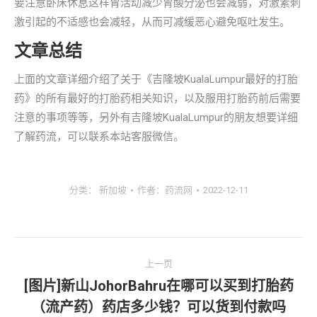
要注意卧床休息这样胃活动减少胃酸分泌也会减弱，对激素刺
激引起的不适感也会减轻，从而可减缓恶心避免呕吐发生。
文章总结
上面的文章详细介绍了关于《吉隆坡KualaLumpur最好的打胎
药》的所有最好的打胎药相关知识，以及服用打胎药前后需要
注意的事项等等，另外有吉隆坡KualaLumpur的朋友想要详细
了解药流，可以联系本站客服微信。
分类：
新加坡
作者：
药流网
2022-12-11
文
上一页
章
[图片]新山JohorBahru在哪可以买到打胎药
上
（流产药）药店多少钱？可以货到付款吗
导
一