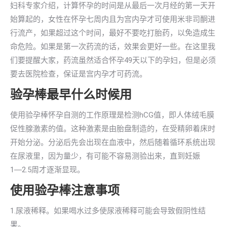
妇科专家介绍，计算怀孕的时间是从最后一次月经的第一天开
始算起的，女性在怀孕七周内且为宫内孕才可使用米非司酮进
行流产，如果超过这个时间，最好不要吃打胎药，以免造成生
命危险。如果是第一次药流的话，效果会更好一些。在这里我
们要提醒大家，药流虽然适合怀孕49天以下的孕妇，但是必须
要去医院检查，保证是宫内孕才可药流。
验孕棒最早什么时候用
使用验孕棒怀孕自测的工作原理是检测hCG值，即人体绒毛膜
促性腺激素的值。这种激素是由胎盘制造的，在受精卵着床时
开始分泌。分泌后先会出现在血液中，然后随着循环系统出现
在尿液里，因为量少，有可能不容易测验出来，直到妊娠
1―2.5周才逐渐显现。
使用验孕棒注意事项
1.尿液稀释。如果喝水过多使尿液稀释可能会导致假阴性结
果。