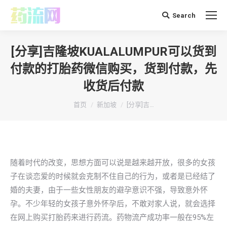
Search
搜
索：
[分享]吉隆坡KUALALUMPUR可以货到
付款的打胎药微信购买，货到付款，先
收货后付款
你在这里：
首页
新加坡
[分享]吉…
随着时代的改变，思想方面可以说是越来越开放，很多的女孩
子在谈恋爱的时候就会克制不住自己的行为，或者是已经结了
婚的夫妻，由于一些女性朋友的避孕意识不强，导致意外怀
孕。不少年轻的女孩子意外怀孕后，不敢对家人说，就会选择
在网上购买打胎药来进行药流。药物流产成功率一般在95%左