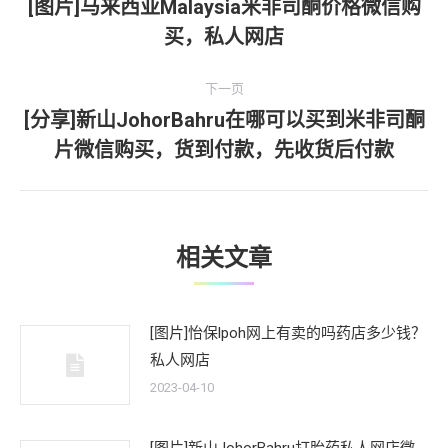
章
[图片]马来西亚Malaysia米非司酮价格微信购
上
买，私人网店
导
一
文
航
下一页
章：
[分享]新山JohorBahru在哪可以买到米非司酮
下
片微信购买，货到付款，先收货后付款
一
文
章：
相关文章
[图片]怡保lpoh网上有卖的吗药店多少钱？
私人网店
2023-04-10