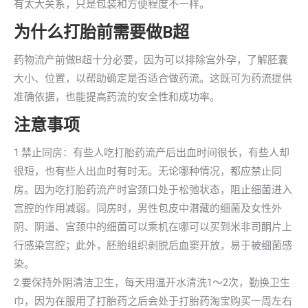
有太大关系，只是包装和方便程度不一样。
为什么打胎前需要做B超
药物流产前做B超十分必要，因为可以排除宫外孕，了解胚囊
大小、位置，以帮助确定是否适合做药流。这既可为药流提供
准确依据，也能提高药流的安全性和成功率。
注意事项
1.禁止同房：有些人吃打胎药流产后出血时间很长，有些人却
很短，也有些人出血时有时无。无论哪种情况，都应禁止同
房。因为吃打胎药流产时宫颈口处于松弛状态，阻止细菌进入
宫腔的作用减弱。同房时，男性包皮中潜藏的细菌及女性外
阴、阴道、宫颈中的细菌可以乘机在哪可以买到米非司酮片上
行感染宫腔；此外，胚胎组织剥脱后血窦开放，易于被细菌感
染。
2.要保持外阴清洁卫生，每天用温开水清洗1～2次，勤换卫生
巾，因为在服用了打胎药之后会处于打胎药淘宝购买一周左右