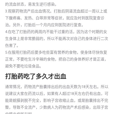
的流血状态，易发生逆行感染。
3.观察药物流产后出血情况。打胎后阴道流血超过一周以上或
下腹疼痛、发热、白带异常等症状，就应及时到医院复查诊
治。另外，打胎后一个月内应到医院进行复查。
4.在吃了打胎药的两周内不能干过重的活，因为这个时期的女
生身体上是非常脆弱的，所以不能再次对自己的身体进行二次
伤害了。
5.在服用打胎药后要多吃些富有营养的食物，使身体尽快恢复
正常，不要吃生冷辛辣的食物，把自己的身体养好才是正道，
避免不要吃垃圾食品。
打胎药吃了多久才出血
通常情况，药物流产胎囊排出后的出血天数为18天左右。所以
说建议大家在药流以后，如果有人超过18天左右仍有出血，可
能是蜕膜剥脱不完全，影响子宫收缩止血，或是胎囊排出不完
整，导致不全流产，少数病人为药物流产术后感染，出现子宫