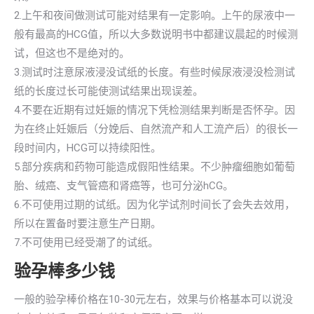
2.上午和夜间做测试可能对结果有一定影响。上午的尿液中一
般有最高的HCG值，所以大多数说明书中都建议晨起的时候测
试，但这也不是绝对的。
3.测试时注意尿液浸没试纸的长度。有些时候尿液浸没检测试
纸的长度过长可能使测试结果出现误差。
4.不要在近期有过妊娠的情况下凭检测结果判断是否怀孕。因
为在终止妊娠后（分娩后、自然流产和人工流产后）的很长一
段时间内，HCG可以持续阳性。
5.部分疾病和药物可能造成假阳性结果。不少肿瘤细胞如葡萄
胎、绒癌、支气管癌和肾癌等，也可分泌hCG。
6.不可使用过期的试纸。因为化学试剂时间长了会失去效用，
所以在置备时要注意生产日期。
7.不可使用已经受潮了的试纸。
验孕棒多少钱
一般的验孕棒价格在10-30元左右，效果与价格基本可以说没