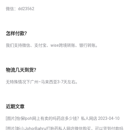
微信：dd23562
怎样付款？
我们支持微信、支付宝、wise跨境转账、银行转账。
物流几天到货？
无特殊情况下广州–马来西亚3-7天左右。
近期文章
[图片]怡保lpoh网上有卖的吗药店多少钱？私人网店
2023-04-10
[图片]新山JohorBahru打胎药私人网店微信购买，可以货到付款吗