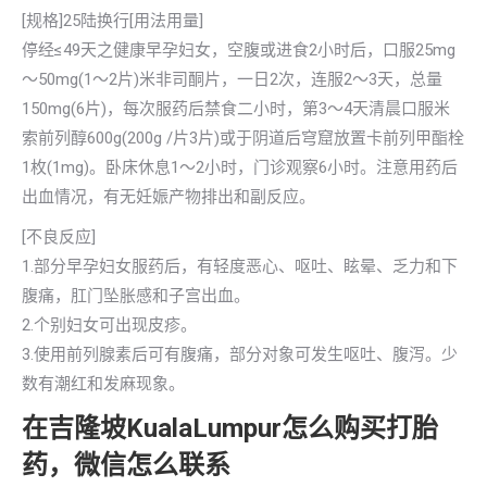
[规格]25陆换行[用法用量]
停经≤49天之健康早孕妇女，空腹或进食2小时后，口服25mg
～50mg(1～2片)米非司酮片，一日2次，连服2～3天，总量
150mg(6片)，每次服药后禁食二小时，第3～4天清晨口服米
索前列醇600g(200g /片3片)或于阴道后穹窟放置卡前列甲酯栓
1枚(1mg)。卧床休息1～2小时，门诊观察6小时。注意用药后
出血情况，有无妊娠产物排出和副反应。
[不良反应]
1.部分早孕妇女服药后，有轻度恶心、呕吐、眩晕、乏力和下
腹痛，肛门坠胀感和子宫出血。
2.个别妇女可出现皮疹。
3.使用前列腺素后可有腹痛，部分对象可发生呕吐、腹泻。少
数有潮红和发麻现象。
在吉隆坡KualaLumpur怎么购买打胎
药，微信怎么联系