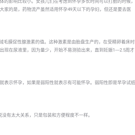
体的影响比较小。女孩儿们在考虑到怀孕多长时间可以打胎的时候
大家的是，药物流产虽然适用怀孕49天以下的孕妇，但还是要去医
体绒毛膜促性腺激素的值。这种激素是由胎盘生产的，在受精卵着床时
现在尿液里，因为量少，开始不易测验出来，直到妊娠1―2.5周才
就表示怀孕，如果是弱阳性就表示有可能怀孕。弱阳性即是早孕试
以说没有太大关系，只是包装和方便程度不一样。