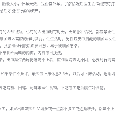
，胎囊大小，怀孕天数，是否宫外孕。了解情况后医生会详细交待打
意后才能进行药物流产。
，有的人却很短，也有的人出血时有时无。无论哪种情况，都应禁止性
细菌进入宫腔的作用减弱。性生活时，男性包皮中潜藏的细菌及女
，胚胎组织剥脱后血窦开放，易于被细菌感染。
；不穿化纤面料的内裤；内裤每日换洗。
感染。出血超过两周仍淋漓不止者，应到医院查明原因，必要时行清宫
，如果条件不允许，最少应卧床休息2-3天。以后可下床活动，逐渐增
不要吃螃蟹、田螺、河蚌等寒性食物。不吃或少吃油腻生冷食物。
一天少；如果出血减少后又增多或一点都不减少或逐渐增多，都是不正