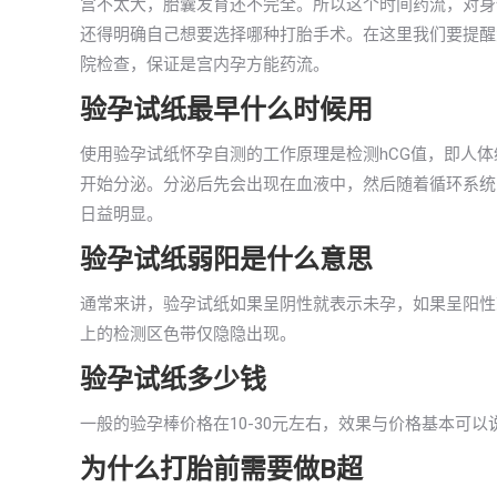
宫不太大，胎囊发育还不完全。所以这个时间药流，对身
还得明确自己想要选择哪种打胎手术。在这里我们要提醒
院检查，保证是宫内孕方能药流。
验孕试纸最早什么时候用
使用验孕试纸怀孕自测的工作原理是检测hCG值，即人
开始分泌。分泌后先会出现在血液中，然后随着循环系统出
日益明显。
验孕试纸弱阳是什么意思
通常来讲，验孕试纸如果呈阴性就表示未孕，如果呈阳性
上的检测区色带仅隐隐出现。
验孕试纸多少钱
一般的验孕棒价格在10-30元左右，效果与价格基本可
为什么打胎前需要做B超