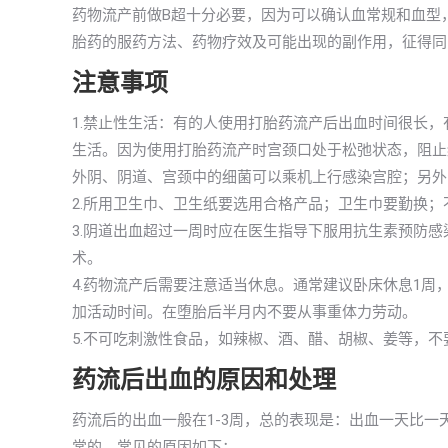
药物流产前做B超十分必要，因为可以确认血常规和血型
胎药的服药方法、药物疗效及可能出现的副作用，征得同
注意事项
1.禁止性生活：有的人使用打胎药流产后出血时间很长
生活。因为使用打胎药流产时宫颈口处于松弛状态，阻止
外阴、阴道、宫颈中的细菌可以乘机上行感染宫腔；另外
2.所用卫生巾、卫生纸要选用合格产品；卫生巾要勤换
3.阴道出血超过一周时应在医生指导下服用抗生素预防
术。
4.药物流产后需要注意适当休息。通常建议卧床休息1周
加活动时间。在堕胎后半月内不要从事重体力劳动。
5.不可吃刺激性食品，如辣椒、酒、醋、胡椒、姜等，
药流后出血的原因和处理
药流后的出血一般在1-3周，总的表现是：出血一天比
常的，常见的原因如下：