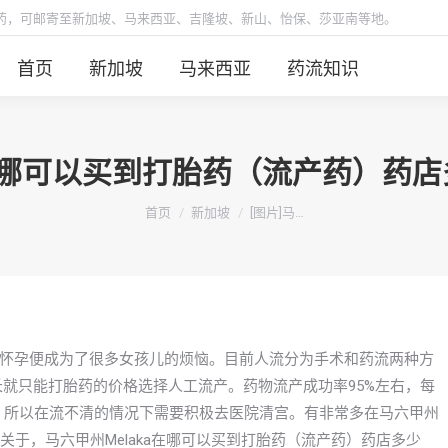
胎药，可邮寄至新加坡、马来西亚、吉隆坡、新山、怡保、莎亚南等地。
首页
新加坡
马来西亚
药流知识
KA在哪可以买到打胎药（流产药）药
你在这里：
首页
新加坡
[图片]马…
怀孕便成为了很多女孩儿的烦恼。目前人流分为手术和药流两种方
长就只能打胎药的价格选择人工流产。药物流产成功率95%左右，每
清，所以在流不清的情况下需要积极去医院清宫。有非常多在马六甲州
么关于，马六甲州Melaka在哪可以买到打胎药（流产药）药店多少