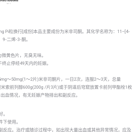
isitong Pi粒换行[成份]本品主要成份为米非司酮。其化学名称为：11–[4-
4，9-二烯-3-酮。
本品为微黄色片，无臭无味。
于终止停经49天内的妊娠。
g～50mg(1～2片)米非司酮片，一日2次，连服2～3天，总量
米索前列醇600g(200g /片3片)或于阴道后穹窟放置卡前列甲酯栓1枚
药后出血情况，有无妊娠产物排出和副反应。
好。
件下使用。
的副反应。治疗或随诊过程中，如出现大量出血或其他异常情况，应及