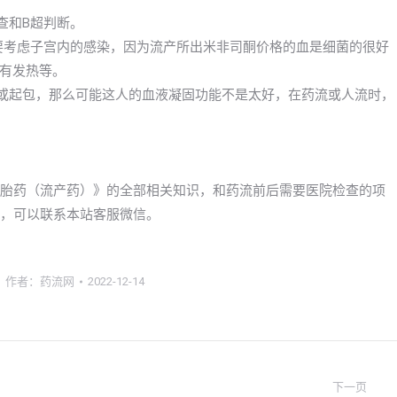
查和B超判断。
么要考虑子宫内的感染，因为流产所出米非司酮价格的血是细菌的很好
有发热等。
斑或起包，那么可能这人的血液凝固功能不是太好，在药流或人流时，
到打胎药（流产药）》的全部相关知识，和药流前后需要医院检查的项
流，可以联系本站客服微信。
作者：
药流网
2022-12-14
下一页