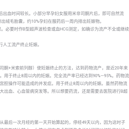
产后出血时间较长。小部分早孕妇女服用米非司酮片后，即可自然流
排出绒毛胎囊，约10%孕妇在服药后一周内排出妊娠物。
效果。必要时作B型超声波检查或血HCG测定，如确诊为流产不全或继续
进行人工流产终止妊娠。
司酮+米索前列醇）使妊娠终止的方法，达到药物流产，是近20年来
用于终止8周以内的妊娠。完全流产率已经达到90%—95%。药物流
宫腔操作可能造成的并发症。用于终止8周以内的妊娠。虽然药物流
大出血、心血管病突发等。所以想要药流，还是需要去医院进行B超
从最后一次月经的第一天开始算起的，停经49天以内，因为这时子