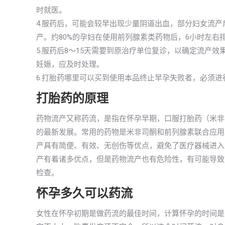
时就医。
4.服药后，可能会较早出现少量阴道出血，部分妇女流
产。约80%的孕妇在使用前列腺素类药物后，6小时左右
5.服药后8～15天需要到原治疗单位复诊，以确定流产
妊娠，应及时处理。
6.打胎药哪里可以买到使用本品终止早孕失败者，必须
打胎药的原理
药物流产又称药流，是指在怀孕早期，口服打胎药（米非
的最新发展。常用的药物是米非司酮和前列腺素联合应用。
产具有简便、有效、无创伤等优点，避免了医疗器械进入
产有着诸多优点，但是药物流产也有危险性，有可能导致
检查。
怀孕多久可以药流
女性在怀孕初期是做药流的最佳时间，计算怀孕的时间是