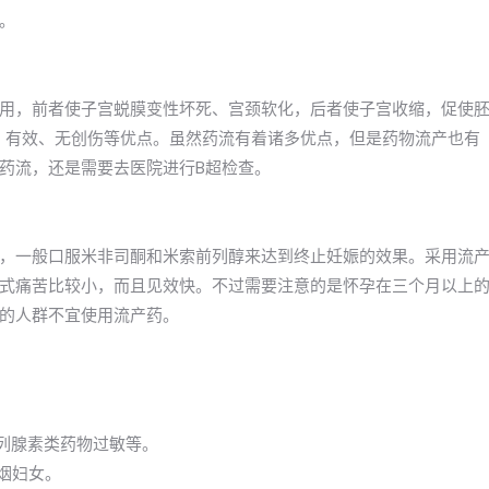
。
用，前者使子宫蜕膜变性坏死、宫颈软化，后者使子宫收缩，促使
便、有效、无创伤等优点。虽然药流有着诸多优点，但是药物流产也有
药流，还是需要去医院进行B超检查。
，一般口服米非司酮和米索前列醇来达到终止妊娠的效果。采用流
式痛苦比较小，而且见效快。不过需要注意的是怀孕在三个月以上
的人群不宜使用流产药。
前列腺素类药物过敏等。
吸烟妇女。