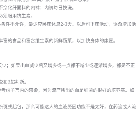
；不穿化纤面料的内裤；内裤每日换洗。
必须服用抗生素。
果条件不允许，最少应卧床休息2-3天。以后可下床活动，逐渐增加活
质丰富的食品和富含维生素的新鲜蔬菜，以加快身体的康复。
一天少；如果出血减少后又增多或一点都不减少或逐渐增多，都是不正
查和B超判断。
么要考虑子宫内的感染，因为流产所出的血是细菌的很好的培养基。如
现瘀斑或起包，那么可能这人的血液凝固功能不是太好，在药流或人流