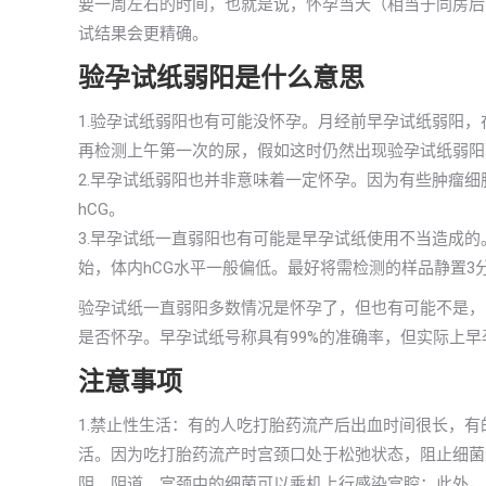
要一周左右的时间，也就是说，怀孕当天（相当于同房后
试结果会更精确。
验孕试纸弱阳是什么意思
1.验孕试纸弱阳也有可能没怀孕。月经前早孕试纸弱阳
再检测上午第一次的尿，假如这时仍然出现验孕试纸弱阳
2.早孕试纸弱阳也并非意味着一定怀孕。因为有些肿瘤
hCG。
3.早孕试纸一直弱阳也有可能是早孕试纸使用不当造成
始，体内hCG水平一般偏低。最好将需检测的样品静置3
验孕试纸一直弱阳多数情况是怀孕了，但也有可能不是，
是否怀孕。早孕试纸号称具有99%的准确率，但实际上早
注意事项
1.禁止性生活：有的人吃打胎药流产后出血时间很长，
活。因为吃打胎药流产时宫颈口处于松弛状态，阻止细菌
阴、阴道、宫颈中的细菌可以乘机上行感染宫腔；此外，