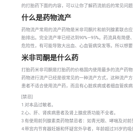
的打胎药下面的内容，可以让你了解药流前后的常见问题
什么是药物流产
药物流产常用的流产药物是米非司酮片和前列腺素联合应
胎排出。完全流产率已经达到90%—95%。药流具有简
危险性，有可能导致大出血、心血管病突发等。所以想要
米非司酮是什么药
打胎药米非司酮是打胎药的价格国内使用最多的流产药物
药物进行流产已经是很常见的一种流产方式，这种流产方
患者不适合使用流产药，而且有心脏疾病或者细血管疾病
[禁忌]
1.对本品过敏者。
2.心、肝、肾疾病患者及肾上腺皮质功能不全者。
3.有使用前列腺素类药物禁忌者：如青光眼、哮喘及对
4.带宫内节育器妊娠和怀疑宫外孕者，年龄超过35岁的