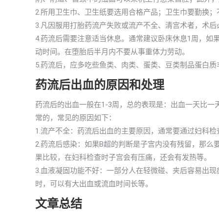
2.所用卫生巾、卫生纸要选用合格产品；卫生巾要勤换
3.凡因服用打胎药流产失败或流产不全、清宫术者，术后
4.药流后需要注意适当休息。通常建议卧床休息1周，如
动时间。在堕胎后半月内不要从事重体力劳动。
5.药流后，应多吃些鱼类、肉类、蛋类、豆类制品蛋白
药流后出血的原因和处理
药流后的出血一般在1-3周，总的表现是：出血一天比
常的，常见的原因如下：
1.流产不全：药流后出血的主要原因，通常要通过妇科检
2.药流后感染：如果B超的判断是子宫内没有残留，那
果比较，在妇科检查时子宫会有压痛，还会有发热等。
3.血液凝固功能不好：一部分人在轻微碰、夹后容易出
时，可以有大出血或流血时间长等。
文章总结