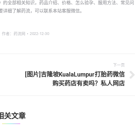
多少钱》的全部相关知识，药品介绍、价格、怎么验孕、服用方法、常见问
友想要详细了解药流，可以联系本站客服微信。
作者：
药流网
2022-12-30
下一页
[图片]吉隆坡KualaLumpur打胎药微信
下
购买药店有卖吗？私人网店
一
文
章：
相关文章