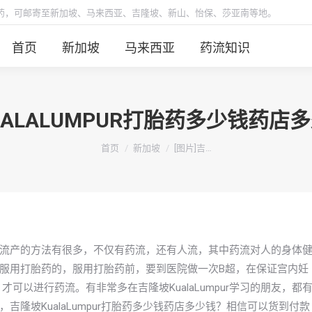
胎药，可邮寄至新加坡、马来西亚、吉隆坡、新山、怡保、莎亚南等地。
首页
新加坡
马来西亚
药流知识
UALALUMPUR打胎药多少钱药
你在这里：
首页
新加坡
[图片]吉…
流产的方法有很多，不仅有药流，还有人流，其中药流对人的身体
服用打胎药的，服用打胎药前，要到医院做一次B超，在保证宫内妊
可以进行药流。有非常多在吉隆坡KualaLumpur学习的朋友，都
隆坡KualaLumpur打胎药多少钱药店多少钱？相信可以货到付款