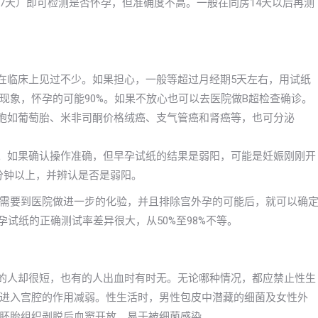
7天）即可检测是否怀孕，但准确度不高。一般在同房14天以后再测
，在临床上见过不少。如果担心，一般等超过月经期5天左右，用试纸
现象，怀孕的可能90%。如果不放心也可以去医院做B超检查确诊。
细胞如葡萄胎、米非司酮价格绒癌、支气管癌和肾癌等，也可分泌
的。如果确认操作准确，但早孕试纸的结果是弱阳，可能是妊娠刚刚开
分钟以上，并辨认是否是弱阳。
需要到医院做进一步的化验，并且排除宫外孕的可能后，就可以确
孕试纸的正确测试率差异很大，从50%至98%不等。
有的人却很短，也有的人出血时有时无。无论哪种情况，都应禁止性生
进入宫腔的作用减弱。性生活时，男性包皮中潜藏的细菌及女性外
胚胎组织剥脱后血窦开放，易于被细菌感染。