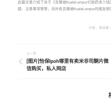
此篇文章介绍了关于《吉隆坡KualaLumpur打胎药
题、注意事项等等，另外有吉隆坡KualaLumpur的朋
分类：
新加坡
文
上一页
章
[图片]怡保lpoh哪里有卖米非司酮片微
上
信购买，私人网店
导
一
文
航
章：