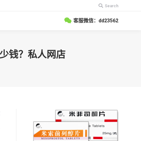
搜
Search
索：
客服微信：dd23562
店多少钱？私人网店
健
有