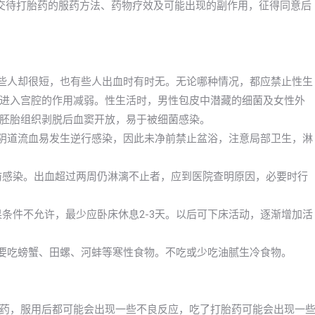
交待打胎药的服药方法、药物疗效及可能出现的副作用，征得同意后
有些人却很短，也有些人出血时有时无。无论哪种情况，都应禁止性生
进入宫腔的作用减弱。性生活时，男性包皮中潜藏的细菌及女性外
胚胎组织剥脱后血窦开放，易于被细菌感染。
及阴道流血易发生逆行感染，因此未净前禁止盆浴，注意局部卫生，淋
预防感染。出血超过两周仍淋漓不止者，应到医院查明原因，必要时行
果条件不允许，最少应卧床休息2-3天。以后可下床活动，逐渐增加活
不要吃螃蟹、田螺、河蚌等寒性食物。不吃或少吃油腻生冷食物。
药，服用后都可能会出现一些不良反应，吃了打胎药可能会出现一