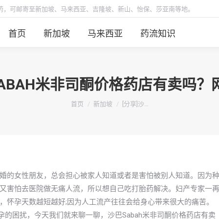
胎药，可邮寄至新加坡、马来西亚、吉隆坡、新山、怡保、莎亚南等地。
首页
新加坡
马来西亚
药流知识
SABAH米非司酮价格药店有卖吗
你在这里：
首页
新加坡
[分享]沙…
婚的女性朋友，总会担心被家人知道或者是害怕被别人知道。因为
又害怕去医院做无痛人流，所以想自己吃打胎药解决。妇产专家一
，怀孕天数越短越好;因为人工流产往往会给身心带来很大的痛苦。
孕的困扰，今天我们就来聊一聊，沙巴Sabah米非司酮价格药店有卖