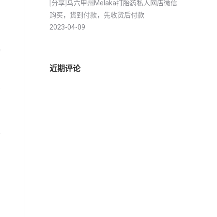
[分享]马六甲州Melaka打胎药私人网店微信
购买，货到付款，先收货后付款
2023-04-09
物
近期评论
前
女