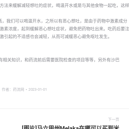
方法来缓解减轻想吐的症状，喝温开水或是与其他食物一起吃，这
话，我们可以喝温开水，之所以有恶心想吐，是由于药物中激素成分
激素浓度，起到缓解恶心想吐症状，避免把药物吐出来。吃药后要
激引起的不适感也会减轻，从而可减缓恶心避免呕吐发生。
所有相关知识，和药流前后需要医院检查的项目等等，另外有沙巴
。
作者：
药流网
2023-01-01
下一页
[图片]马六甲州Melaka在哪可以买到米