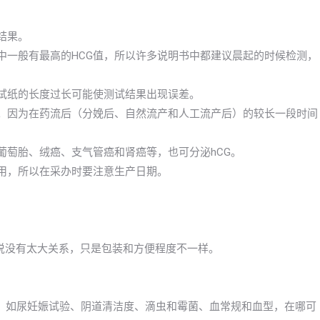
结果。
中一般有最高的HCG值，所以许多说明书中都建议晨起的时候检测，
测试纸的长度过长可能使测试结果出现误差。
孕。因为在药流后（分娩后、自然流产和人工流产后）的较长一段时间
葡萄胎、绒癌、支气管癌和肾癌等，也可分泌hCG。
效用，所以在采办时要注意生产日期。
以说没有太大关系，只是包装和方便程度不一样。
，如尿妊娠试验、阴道清洁度、滴虫和霉菌、血常规和血型，在哪可