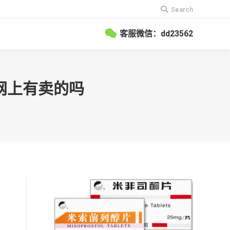
搜
Search
索：
客服微信：dd23562
？网上有卖的吗
种
再