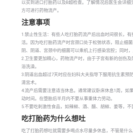
以买到进口打胎药以及B超检查。了解情况后医生会详细
方可进行药物流产。
注意事项
1.禁止性生活：有些人吃打胎药流产后出血时间很长，
活。因为吃打胎药流产时宫颈口处于松弛状态，阻止细菌
阴、阴道、宫颈中的细菌可以乘机上行感染宫腔；同时，
2.卫生要更加精心，药物流产时，由于子宫有新的创伤
浴洗澡。
3.阴道出血超过7天时应在妇科大夫指导下服用抗生素
清宫术。
4.流产后需要注意适当休息。通常建议卧床休息1周，如
动时间。在堕胎后半月内不要从事重体力劳动。
5.不要吃刺激性食品，如辣椒、酒、醋、胡椒、姜等，
吃打胎药为什么想吐
吃了打胎药想吐就需要多喝点水尽量多休息，不管是什么