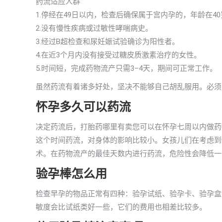
药流适应人群
1.停经在49日以内，检查后确保属于宫内孕的，年龄在
2.没有慢性疾病或过敏性哮喘病史。
3.经过B超检查和尿妊娠试验确诊为阳性者。
4.在近3个月内没有接受过糖皮质激素治疗的女性。
5.时间短，完成药物流产只需3–4天，期间可正常工作。
虽然药流有着诸多好处，坚决不能够自己胡乱服用。必须
怀孕多久可以药流
决定药流后，打胎药哪里有卖您可以在怀孕七周以内做药
这个时间药流，对身体的影响比较小。女孩儿们在考虑到
术。在药物流产的最佳天数内进行药流，危险性会降低一
验孕棒怎么用
检查早孕的物品正常有四种：验孕试纸、验孕卡、验孕盒
敏度会比试纸类好一些，它们的费用也相差比较多。