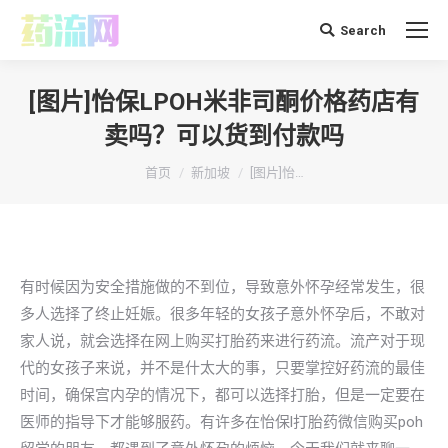
Search
搜
索：
[图片]怡保LPOH米非司酮价格药店有
卖吗？可以货到付款吗
你在这里：
首页
新加坡
[图片]怡…
有时候因为安全措施做的不到位，导致意外怀孕经常发生，很
多人选择了终止妊娠。很多年轻的女孩子意外怀孕后，不敢对
家人说，就会选择在网上购买打胎药来进行药流。流产对于现
代的女孩子来说，并不是什太大的事，只要掌控好药流的最佳
时间，确保宫内孕的情况下，都可以选择打胎，但是一定要在
医师的指导下才能够服药。有许多在怡保l打胎药微信购买poh