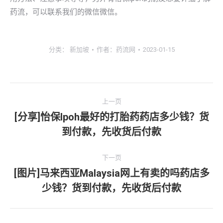
药流，可以联系我们的微信微信。
分类：
新加坡
作者：
药流网
2023-01-15
文
上一页
章
[分享]怡保lpoh最好的打胎药药店多少钱？货
上
到付款，先收货后付款
导
一
文
航
下一页
章：
[图片]马来西亚Malaysia网上有卖的吗药店多
下
少钱？货到付款，先收货后付款
一
文
章：