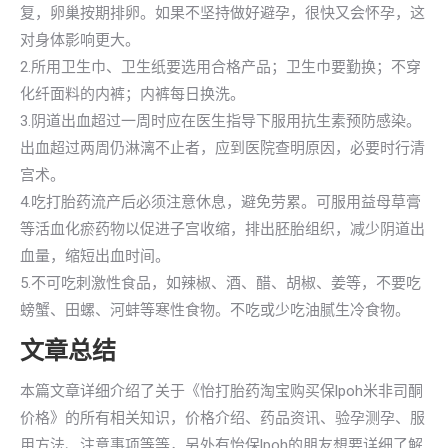
复，卵巢按期排卵。如果不坚持做好避孕，很快又会怀孕，这
对身体影响更大。
2.所用卫生巾、卫生纸要选用合格产品；卫生巾要勤换；不穿
化纤面料的内裤；内裤每日换洗。
3.阴道出血超过一周时应在医生指导下服用抗生素预防感染。
出血超过两周仍淋漓不止者，应到医院查明原因，必要时行清
宫术。
4.吃打胎药流产后必须注意休息，避免劳累。可服用益母草膏
等活血化瘀药物以促进子宫收缩，排出胚胎组织，减少阴道出
血量，缩短出血时间。
5.不可吃刺激性食品，如辣椒、酒、醋、胡椒、姜等，不要吃
螃蟹、田螺、河蚌等寒性食物。不吃或少吃油腻生冷食物。
文章总结
本篇文章详细介绍了关于《怡打胎药淘宝购买保lpoh米非司酮
价格》的所有相关知识，价格介绍、药品资讯、验孕测孕、服
用方法、注意事项等等，另外有怡保lpoh的朋友想要详细了解