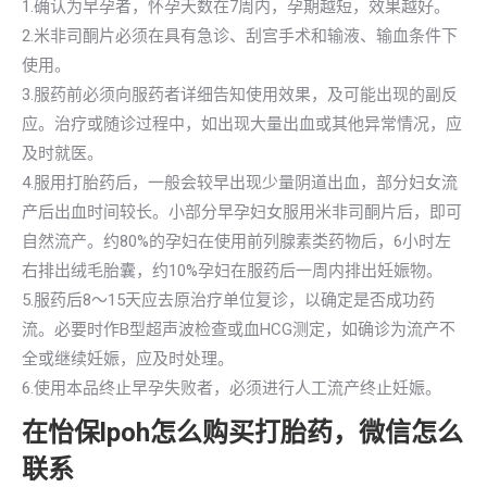
1.确认为早孕者，怀孕天数在7周内，孕期越短，效果越好。
2.米非司酮片必须在具有急诊、刮宫手术和输液、输血条件下
使用。
3.服药前必须向服药者详细告知使用效果，及可能出现的副反
应。治疗或随诊过程中，如出现大量出血或其他异常情况，应
及时就医。
4.服用打胎药后，一般会较早出现少量阴道出血，部分妇女流
产后出血时间较长。小部分早孕妇女服用米非司酮片后，即可
自然流产。约80%的孕妇在使用前列腺素类药物后，6小时左
右排出绒毛胎囊，约10%孕妇在服药后一周内排出妊娠物。
5.服药后8～15天应去原治疗单位复诊，以确定是否成功药
流。必要时作B型超声波检查或血HCG测定，如确诊为流产不
全或继续妊娠，应及时处理。
6.使用本品终止早孕失败者，必须进行人工流产终止妊娠。
在怡保lpoh怎么购买打胎药，微信怎么
联系