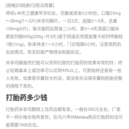
[规格]25陆换行[用法用量]
停经≤49天之健康早孕妇女，空腹或进食2小时后，口服25mg
～50mg(1～2片)米非司酮片，一日2次，连服2～3天，总量
150mg(6片)，每次服药后禁食二小时，第3～4天清晨口服米
索前列醇600g(200g /片3片)或于阴道后穹窟放置卡前列甲酯栓
1枚(1mg)。卧床休息1～2小时，门诊观察6小时。注意用药后
出血情况，有无妊娠产物排出和副反应。
米非司酮虽然打胎可以货到付款的打胎药的效果非常的好，终
止妊娠基本上成功率可以达到95%以上，可是始终还是有一些
人失败，如果是孕囊较大的话，是没有办法保孕囊和胚胎完整
的排除下来的。
打胎药多少钱
打胎药米非司酮网上及药店都有卖，一般在500元左右，厂家
不一样价格也有所差异。在马六甲州Melaka购买打胎药的话可
能需要1000左右。