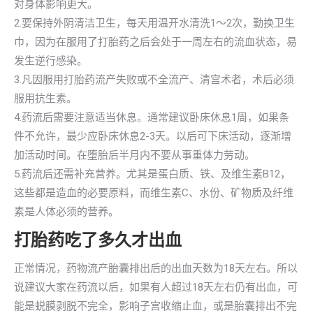
对身体影响更大。
2.要保持外阴清洁卫生，每天用温开水清洗1～2次，勤换卫生
巾，因为在服用了打胎药之后会处于一周左右的流血状态，易
发生逆行感染。
3.凡因服用打胎药流产失败或不全流产、清宫术者，术后必须
服用抗生素。
4.药流后需要注意适当休息。通常建议卧床休息1周，如果条
件不允许，最少应卧床休息2-3天。以后可下床活动，逐渐增
加活动时间。在堕胎后半月内不要从事重体力劳动。
5.药流后还需补充营养。尤其是蛋白质、铁、及维生素B12，
这些都是造血的必要原料，而维生素C、水份、矿物质及纤维
素是人体必须的营养。
打胎药吃了多久才出血
正常情况，药物流产胎囊排出后的出血天数为18天左右。所以
说建议大家在药流以后，如果有人超过18天左右仍有出血，可
能是蜕膜剥脱不完全，影响子宫收缩止血，或是胎囊排出不完