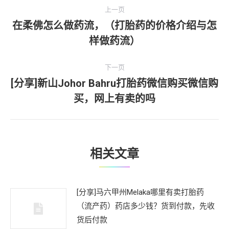
文
上一页
章
在柔佛怎么做药流，（打胎药的价格介绍与怎
上
样做药流）
导
一
文
航
下一页
章：
[分享]新山Johor Bahru打胎药微信购买微信购
下
买，网上有卖的吗
一
文
章：
相关文章
[分享]马六甲州Melaka哪里有卖打胎药
（流产药）药店多少钱？货到付款，先收
货后付款