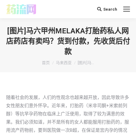
Search
搜
索：
[图片]马六甲州MELAKA打胎药私人网
店药店有卖吗？货到付款，先收货后付
款
你在这里：
首页
马来西亚
[图片]马…
随着社会的发展，人们的性观念也越来越开放，因此导致许多
女性朋友们意外怀孕。近年来，打胎药（米非司酮+米索前列
醇）等抗早孕药物在临床上广泛使用，取得了较为满意的效
果。我们必须知道，并不是所有的女人都能服用打胎药的，服
用流产药物前，要到医院做一次B超，在保证是宫内孕的情况