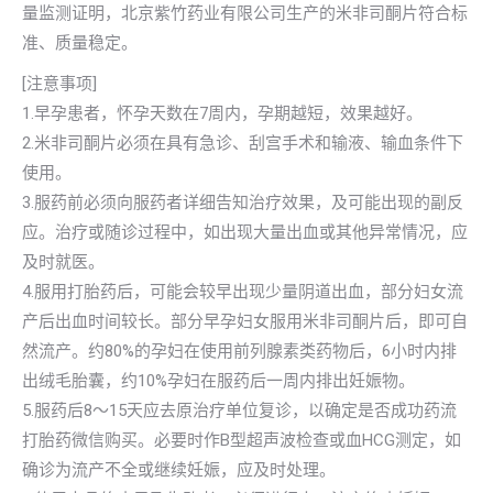
量监测证明，北京紫竹药业有限公司生产的米非司酮片符合标
准、质量稳定。
[注意事项]
1.早孕患者，怀孕天数在7周内，孕期越短，效果越好。
2.米非司酮片必须在具有急诊、刮宫手术和输液、输血条件下
使用。
3.服药前必须向服药者详细告知治疗效果，及可能出现的副反
应。治疗或随诊过程中，如出现大量出血或其他异常情况，应
及时就医。
4.服用打胎药后，可能会较早出现少量阴道出血，部分妇女流
产后出血时间较长。部分早孕妇女服用米非司酮片后，即可自
然流产。约80%的孕妇在使用前列腺素类药物后，6小时内排
出绒毛胎囊，约10%孕妇在服药后一周内排出妊娠物。
5.服药后8～15天应去原治疗单位复诊，以确定是否成功药流
打胎药微信购买。必要时作B型超声波检查或血HCG测定，如
确诊为流产不全或继续妊娠，应及时处理。