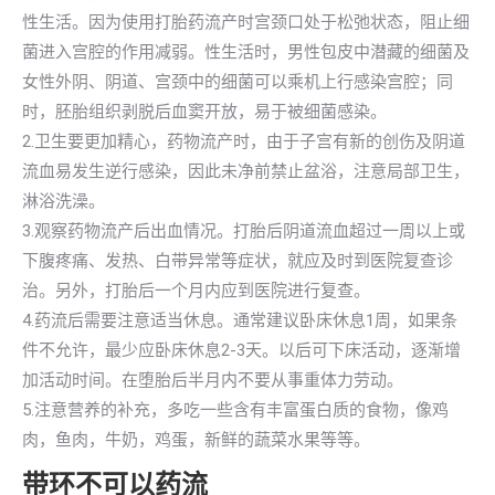
性生活。因为使用打胎药流产时宫颈口处于松弛状态，阻止细
菌进入宫腔的作用减弱。性生活时，男性包皮中潜藏的细菌及
女性外阴、阴道、宫颈中的细菌可以乘机上行感染宫腔；同
时，胚胎组织剥脱后血窦开放，易于被细菌感染。
2.卫生要更加精心，药物流产时，由于子宫有新的创伤及阴道
流血易发生逆行感染，因此未净前禁止盆浴，注意局部卫生，
淋浴洗澡。
3.观察药物流产后出血情况。打胎后阴道流血超过一周以上或
下腹疼痛、发热、白带异常等症状，就应及时到医院复查诊
治。另外，打胎后一个月内应到医院进行复查。
4.药流后需要注意适当休息。通常建议卧床休息1周，如果条
件不允许，最少应卧床休息2-3天。以后可下床活动，逐渐增
加活动时间。在堕胎后半月内不要从事重体力劳动。
5.注意营养的补充，多吃一些含有丰富蛋白质的食物，像鸡
肉，鱼肉，牛奶，鸡蛋，新鲜的蔬菜水果等等。
带环不可以药流