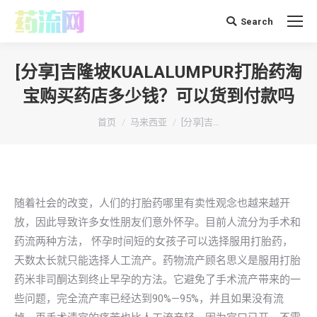
Search
搜
索：
[分享]吉隆坡KUALALUMPUR打胎药淘
宝购买药店多少钱？可以货到付款吗
你在这里：
首页
马来西亚
[分享]吉…
随着社会的改变，人们的打胎药哪里有卖性观念也越来越开
放，因此导致许多女性朋友们意外怀孕。目前人流分为手术和
药流两种方法， 怀孕时间短的女孩子可以选择服用打胎药，
天数太长就只能选择人工流产。药物流产顾名思义是服用打胎
药米非司酮达到终止早孕的方法。它避免了手术流产带来的一
些问题，完全流产率已经达到90%—95%，并且如果没有流