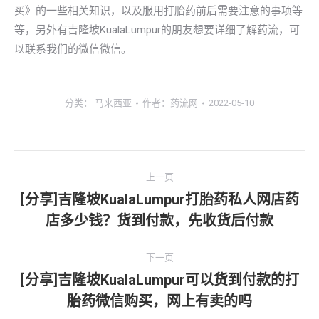
买》的一些相关知识，以及服用打胎药前后需要注意的事项等
等，另外有吉隆坡KualaLumpur的朋友想要详细了解药流，可
以联系我们的微信微信。
分类：
马来西亚
作者：
药流网
2022-05-10
文
上一页
章
[分享]吉隆坡KualaLumpur打胎药私人网店药
上
店多少钱？货到付款，先收货后付款
导
一
文
航
下一页
章：
[分享]吉隆坡KualaLumpur可以货到付款的打
下
胎药微信购买，网上有卖的吗
一