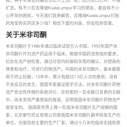
掉，再手术清宫的痛苦也比人工流产轻，因为宫口已开，不需
扩宫。有不少在吉隆坡KualaLumpur学习的朋友，都会有不小
心怀孕的困扰，今天我们就来解答，吉隆坡KualaLumpur打胎
药淘宝购买药店多少钱？相信下面的内容，你会找到答案。
关于米非司酮
米非司酮片于1986年通过临床试验引入中国，1992年国产米
非司酮片作为流产药品用于临床。根据中国药流常规的要求，
妇女在流产前检查，通过对宫内妊娠和孕周的确认，对感染的
筛查和治疗，可进行药物流产。中国的米非司酮片，基本都是
用于终止妊娠，13年中，累计有超过1.5亿人次的使用，没有
不良反应的发生，我国专家循证医学方法，对米非司酮片药物
流产安全性所做的系统评价，在检索的一百余篇已发表的文献
中，尚未发现严重感染的报道，证明我国米非司酮片药物流产
是安全的。 我国是世界上唯一形成米非司酮片生产规模的国
家，北京紫竹药业有限公司是我国米非司酮片最早研发生产的
单位，也是目前主要的生产厂家，通过十几年的临床实践和质