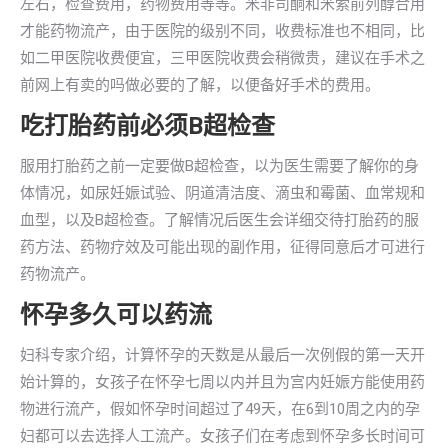
左右，检查费用，药物费用等等。米非司酮和米索前列醇合用
才能药物流产，由于医院的级别不同，收费标准也不相同，比
如二甲医院收费便宜，三甲医院收费会稍微贵，建议在手术之
前网上有卖的吗做必要的了解，以便备好手术的费用。
吃打胎药前必须B超检查
服用打胎药之前一定要做B超检查，以为医生需要了解你的身
体情况，如尿妊娠试验、阴道清洁度、滴虫和霉菌、血常规和
血型，以及B超检查。了解情况后医生会详细交待打胎药的服
药方法、药物疗效及可能出现的副作用，征得同意后才可进行
药物流产。
怀孕多久可以药流
妇科专家介绍，计算怀孕的天数是从最后一次例假的第一天开
始计算的，女孩子在怀孕七周以内并且为宫内妊娠方能使用药
物进行流产，假如怀孕时间超过了49天，在6到10周之内的孕
妇都可以去选择人工流产。女孩子们在考虑到怀孕多长时间可