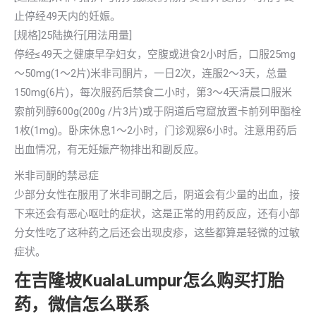
止停经49天内的妊娠。
[规格]25陆换行[用法用量]
停经≤49天之健康早孕妇女，空腹或进食2小时后，口服25mg
～50mg(1～2片)米非司酮片，一日2次，连服2～3天，总量
150mg(6片)，每次服药后禁食二小时，第3～4天清晨口服米
索前列醇600g(200g /片3片)或于阴道后穹窟放置卡前列甲酯栓
1枚(1mg)。卧床休息1～2小时，门诊观察6小时。注意用药后
出血情况，有无妊娠产物排出和副反应。
米非司酮的禁忌症
少部分女性在服用了米非司酮之后，阴道会有少量的出血，接
下来还会有恶心呕吐的症状，这是正常的用药反应，还有小部
分女性吃了这种药之后还会出现皮疹，这些都算是轻微的过敏
症状。
在吉隆坡KualaLumpur怎么购买打胎
药，微信怎么联系