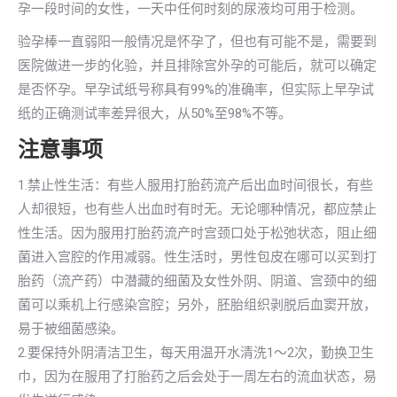
孕一段时间的女性，一天中任何时刻的尿液均可用于检测。
验孕棒一直弱阳一般情况是怀孕了，但也有可能不是，需要到
医院做进一步的化验，并且排除宫外孕的可能后，就可以确定
是否怀孕。早孕试纸号称具有99%的准确率，但实际上早孕试
纸的正确测试率差异很大，从50%至98%不等。
注意事项
1.禁止性生活：有些人服用打胎药流产后出血时间很长，有些
人却很短，也有些人出血时有时无。无论哪种情况，都应禁止
性生活。因为服用打胎药流产时宫颈口处于松弛状态，阻止细
菌进入宫腔的作用减弱。性生活时，男性包皮在哪可以买到打
胎药（流产药）中潜藏的细菌及女性外阴、阴道、宫颈中的细
菌可以乘机上行感染宫腔；另外，胚胎组织剥脱后血窦开放，
易于被细菌感染。
2.要保持外阴清洁卫生，每天用温开水清洗1～2次，勤换卫生
巾，因为在服用了打胎药之后会处于一周左右的流血状态，易