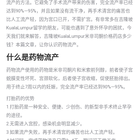
流产的方法。它避免了手术流产带来的伤害，完全流产率已经
达到90%—95%，并且如果没有流干净，再手术清宫的痛苦也
比人工流产轻，因为宫口已开，不需扩宫。有非常多在吉隆坡
KualaLumpur留学的朋友，可能也遇到了意外怀孕的困扰，今
天我们就来解答，吉隆坡KualaLumpur米非司酮价格药店多少
钱？本篇文章，让你认识药物流产。
什么是药物流产
药物流产使用的药物是米非司酮片和米索前列醇，前者使子宫
蜕膜变性坏死、宫颈软化，后者使子宫收缩，促使胚胎排出。
用于终止7周以内的妊娠，完全流产率已经达到90%—95%。
打胎药的优势
1.打胎药是一种安全、便捷、少创伤、的新型非手术终止早孕
的途径。
2.无需进入宫腔，感染机会明显减少。
3.如果流产失败，再手术清宫的痛苦也比人工流产轻。