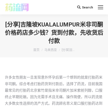
Search
搜
索：
[分享]吉隆坡KUALALUMPUR米非司酮
价格药店多少钱？货到付款，先收货后
付款
你在这里：
首页
马来西亚
[分享]吉…
许多女性朋友一旦发现意外怀孕后第一个想到的就是打胎药米
非司酮。综合考虑打胎药货到付款后，选择了药流，目前我国
最常见的打胎药北京紫竹是指米非司酮片加米索前列醇，口服
终止早期妊娠。因为无需手术且无痛、操作简便，所以药流是
大多数女性选择的流产方式。药流顾名思义是口服打胎药达到