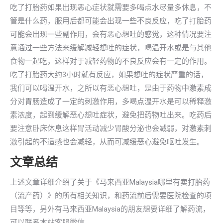
吃了打胎药如果出现恶心症状就需要多喝点水尽量多休息，不
管是什么药，服用后都可能会出现一些不良反应，吃了打胎药
可能会出现一些副作用，会有恶心想吐的感觉，这种情况要注
意通过一些方法来缓解减轻想吐的症状，喝温开水或是与其他
食物一起吃，这样对于减轻药物的不良反应会有一定的作用。
吃了打胎药大约3小时就有反应，如果想吐的症状严重的话，
我们可以喝温开水，之所以有恶心想吐，是由于药物中激素成
分对胃肠造成了一定的刺激作用，多喝点温开水是可以稀释激
素浓度，起到缓解恶心想吐症状，避免把药物吐出来。吃药后
要注意卧床休息这样胃活动减少胃酸分泌也会减弱，对激素刺
激引起的不适感也会减轻，从而可减缓恶心避免呕吐发生。
文章总结
上述文章详细介绍了关于《马来西亚Malaysia哪里有卖打胎药
（流产药）》的所有相关知识，和药流前后需要医院检查的项
目等等，另外有马来西亚Malaysia的朋友想要详细了解药流，
可以联系本站客服微信。