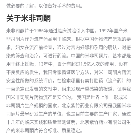
做必要的了解，以便备好手术的费用。
关于米非司酮
米非司酮片于1986年通过临床试验引入中国，1992年国产米
非司酮片作为流产药品用于临床。根据中国药物流产常规的要
求，妇女在流产前检查，通过对宫内妊娠和孕周的确认，对感
染的筛查和治疗，可进行药流。中国的米非司酮片，基本都是
用于终止妊娠，13年中，累计有超过1.5亿人次的使用，没有
不良反应的发生，我国专家循证医学方法，对米非司酮片药流
安全性所做的系统评价，在检索哪里有卖打胎药（流产药）的
一百余篇已发表的文献中，尚未发现严重感染的报道，证明我
国米非司酮片药物流产是安全的。 我国是世界上唯一形成米
非司酮片生产规模的国家，北京紫竹药业有限公司是我国米非
司酮片最早研发生产的单位，也是目前主要的生产厂家，通过
十几年的临床实践和质量监测证明，北京紫竹药业有限公司生
产的米非司酮片符合标准、质量稳定。