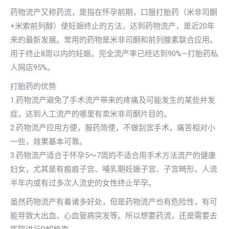
药物流产又称药流，是指在怀孕前期，口服打胎药（米非司酮
+米索前列醇）使妊娠终止的方法，达到药物流产，是近20年
来的最新发展。常用的药物是米非司酮和前列腺素联合应用。
用于终止8周以内的妊娠。完全流产率已经达到90%—打胎药私
人网店95%。
打胎药的优势
1.药物流产避免了手术流产带来的疼痛及可能发生的某些并发
症，达到人工流产的哪里有卖米非司酮片目的。
2.药物流产应用方便，服药简便，不做刮宫手术，痛苦相对小
一些，效果基本可靠。
3.药物流产适合于怀孕5～7周的不适合用手术方法流产的健康
妇女，尤其是有瘢痕子宫、哺乳期妊娠子宫、子宫畸形，人流
半年内或有过多次人流史的女性终止早孕。
虽然药物流产有着诸多好处，但是药物流产也有危险性，有可
能导致大出血、心血管病突发等。所以想要药流，还是需要去