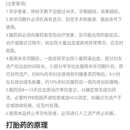
[注意事项]
1.早孕患者，停经天数不应超过49天，孕期越短，效果越好。
2.米非司酮片必须在具有急诊、刮宫手术和输液、输血条件下
使用。
3.服药前必须向服药者告知治疗效果，及可能出现的副反应。
治疗或随诊过程中，如出现大量出血或其他异常情况，应及时
就医。
4.服用米非司酮后，一般会较早出现少量阴道出血，部分妇女
流产后出血时间较长。小部分早孕妇女服用米非司酮片后，即
可自然流产。约80%的孕妇在使用前列腺素类药物后，6小时
左右排出绒毛胎囊，约10%孕妇在服药后一周内排出妊娠物。
5.服药后8～15天应去原治疗单位复诊，以确定是否成功药
流。必要时作B型超声波检查或血HCG测定，如确诊为流产不
全或继续妊娠，应及时处理。
6.使用本品终止早孕失败者，必须进行人工流产终止妊娠。
打胎药的原理