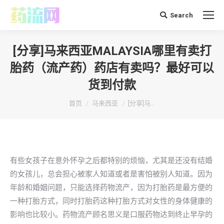
Search
搜
索：
[分享]马来西亚MALAYSIA哪里有卖打
胎药（流产药）药店有卖吗？最好可以
货到付款
你在这里：
首页
马来西亚
[分享]马…
有些女孩子在意外怀孕之后都特别的烦恼，尤其是还没有结婚
的女孩儿，总会担心被家人知道或者是害怕被别人知道。因为
年龄和婚姻问题，只能选择药物流产，因为打胎药是最方便的
一种打胎方式，同时打胎药这种打胎方式对女性的身体健康的
影响也比较小。药物流产顾名思义是口服药物达到终止早孕的