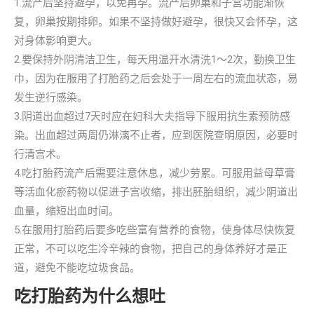
1.流产后坚持避孕，以免再孕。流产后卵巢和子宫功能渐恢
复，卵巢按期排卵。如果不坚持做好避孕，很快又会怀孕，这
对身体影响更大。
2.要保持外阴清洁卫生，每天用温开水清洗1～2次，勤换卫生
巾，因为在服用了打胎药之后会处于一周左右的流血状态，易
发生逆行感染。
3.阴道出血超过7天时应在妇科大夫指导下服用抗生素预防感
染。出血超过两周仍淋漓不止者，应到医院查明原因，必要时
行清宫术。
4.吃打胎药流产后需要注意休息，减少劳累。可服用益母草膏
等活血化瘀药物以促进子宫收缩，排出胚胎组织，减少阴道出
血量，缩短出血时间。
5.在服用打胎药后要多吃些富有营养的食物，使身体尽快恢复
正常，不可以吃生冷辛辣的食物，把自己的身体养好才是正
道，避免不能吃垃圾食品。
吃打胎药为什么想吐