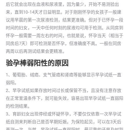
后它就会出现在血液和尿液里，因为量少，开始不易测验出
来，直到10-14天才日益明显。对于刚刚怀孕的女孩子一般建
议用早晨的第一次尿液检测，结果更准确。但对于已怀孕一段
时间的妇女，一天中任何时刻的尿液均可用于检测。从同房到
怀孕一般需要一周左右的时间，也就是说，怀孕当天（相当于
同房后7天）即可检测是否怀孕，但准确度不高。一般在同房
两周以后再测试结果会更精准。
验孕棒弱阳性的原因
1、葡萄胎、绒癌、支气管癌和肾癌等能够显示早孕试纸一直
弱阳。
2、早孕试纸如果存放时间过长或保管不当，且没有注意存放
在正常室温条件下，就可能失效，容易出现早孕试纸一直弱阳
的检测结果。
3、育龄妇女出现停经或怀疑怀孕，不要仅仅依靠一次早孕试
纸自测来判断自己是否早期妊娠。为保险起见，可以在3天后
再测一次。当然，早孕试纸一直弱阳时，最可靠的还是及时到