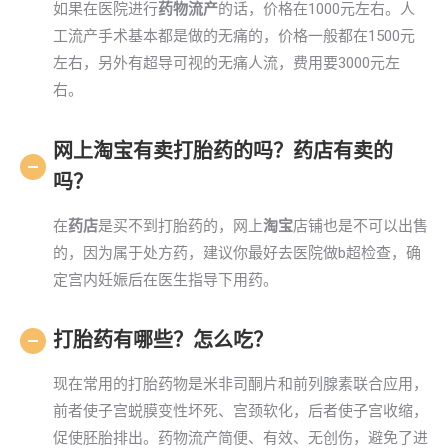
如果在医院进行
药物流产
的话，价格在1000元左右。人
工流产手术基本都是做的无痛的，价格一般都在1500元
左右，另外有超导可视的无痛人流，费用要3000元左
右。
网上淘宝有卖打胎药的吗？药店有卖的
吗？
在
药店
是买不到打胎药的，网上
淘宝
店铺也是不可以出售
的，因为属于处方药，建议你最好去医院做b超检查，确
定宫内妊娠后在医生指导下用药。
打胎药有哪些？怎么吃？
现在常用的打胎药物是米非司酮片和前列腺素联合应用，
前者使子宫蜕膜变性坏死、宫颈软化，后者使子宫收缩，
促使胚胎排出。药物流产简便、有效、无创伤，避免了进