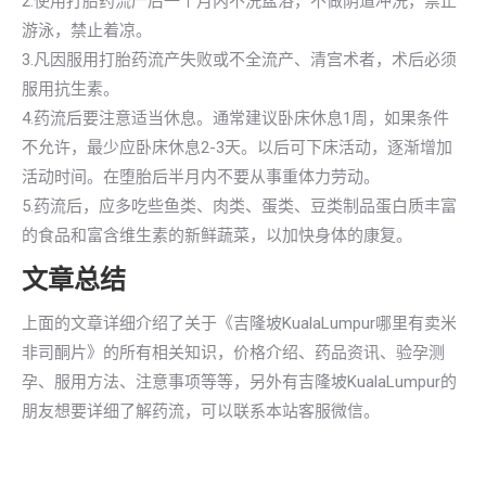
2.使用打胎药流产后一个月内不洗盆浴，不做阴道冲洗，禁止
游泳，禁止着凉。
3.凡因服用打胎药流产失败或不全流产、清宫术者，术后必须
服用抗生素。
4.药流后要注意适当休息。通常建议卧床休息1周，如果条件
不允许，最少应卧床休息2-3天。以后可下床活动，逐渐增加
活动时间。在堕胎后半月内不要从事重体力劳动。
5.药流后，应多吃些鱼类、肉类、蛋类、豆类制品蛋白质丰富
的食品和富含维生素的新鲜蔬菜，以加快身体的康复。
文章总结
上面的文章详细介绍了关于《吉隆坡KualaLumpur哪里有卖米
非司酮片》的所有相关知识，价格介绍、药品资讯、验孕测
孕、服用方法、注意事项等等，另外有吉隆坡KualaLumpur的
朋友想要详细了解药流，可以联系本站客服微信。