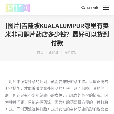
Search
搜
索：
[图片]吉隆坡KUALALUMPUR哪里有卖
米非司酮片药店多少钱？最好可以货到
付款
你在这里：
首页
新加坡
[图片]吉…
平时如果没有怀孕的计划，就需要做好避孕工作。采取正确的
避孕措施，才能够减少意外怀孕的几率，从而保障自身的健
康。但还是有不少年纪较小的女性，出现意外怀孕的情况。因
为种种问题，只能选择药流，因为打胎药是最方便的一种打胎
方式，同时药流这种打胎方式对女性的身体健康的影响也比较