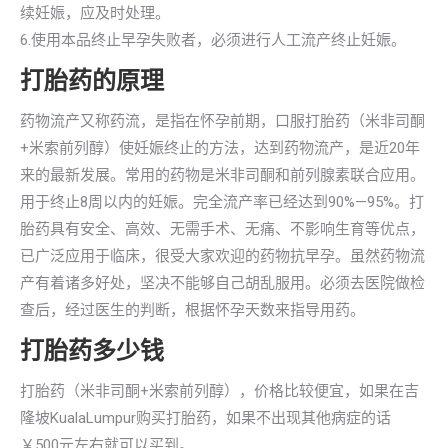
续妊娠，应及时处理。
6.使用本品终止早孕失败者，必须进行人工流产终止妊娠。
打胎药的原理
药物流产又称药流，是指在怀孕前期，口服打胎药（米非司酮
+米索前列醇）使妊娠终止的方法，达到药物流产，是近20年
来的最新发展。常用的药物是米非司酮和前列腺素联合应用。
用于终止8周以内的妊娠。完全流产率已经达到90%—95%。打
胎药具有安全、高效、无需手术、无痛、不影响生育等优点，
已广泛应用于临床，很受大家欢迎的药物抗早孕。虽然药物流
产有着诸多好处，坚决不能够自己胡乱服用。必须去医院做检
查后，经过医生的判断，根据怀孕天数来指导用药。
打胎药多少钱
打胎药（米非司酮+米索前列醇），价格比较便宜，如果在吉
隆坡KualaLumpur购买打胎药，如果不出现其他病症的话
￥500元左右就可以买到。