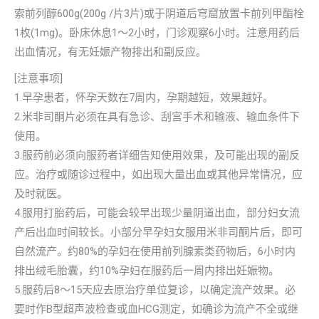
索前列醇600g(200g /片3片)或于阴道后穹窟放置卡前列甲酯栓
1枚(1mg)。卧床休息1～2小时，门诊观察6小时。注意用药后
出血情况，有无妊娠产物排出和副反应。
[注意事项]
1.早孕患者，怀孕天数在7周内，孕期越短，效果越好。
2.米非司酮片必须在具有急诊、刮宫手术和输液、输血条件下
使用。
3.服药前必须向服药者详细告知使用效果，及可能出现的副反
应。治疗或随诊过程中，如出现大量出血或其他异常情况，应
及时就医。
4.服用打胎药后，可能会较早出现少量阴道出血，部分妇女流
产后出血时间较长。小部分早孕妇女服用米非司酮片后，即可
自然流产。约80%的孕妇在使用前列腺素类药物后，6小时内
排出绒毛胎囊，约10%孕妇在服药后一周内排出妊娠物。
5.服药后8～15天应去原治疗单位复诊，以确定流产效果。必
要时作B型超声波检查或血HCG测定，如确诊为流产不全或继