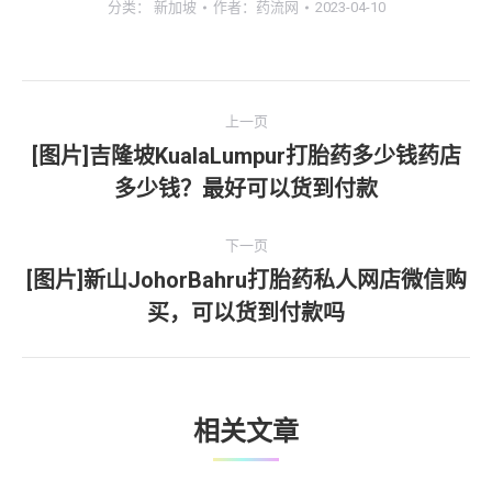
分类：
新加坡
作者：
药流网
2023-04-10
文
上一页
章
[图片]吉隆坡KualaLumpur打胎药多少钱药店
上
多少钱？最好可以货到付款
导
一
文
航
下一页
章：
[图片]新山JohorBahru打胎药私人网店微信购
下
买，可以货到付款吗
一
文
章：
相关文章