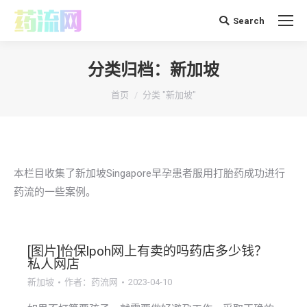
Search
搜
索：
分类归档：
新加坡
你在这里：
首页
分类 "新加坡"
本栏目收集了新加坡Singapore早孕患者服用打胎药成功进行
药流的一些案例。
[图片]怡保lpoh网上有卖的吗药店多少钱？
私人网店
新加坡
作者：
药流网
2023-04-10