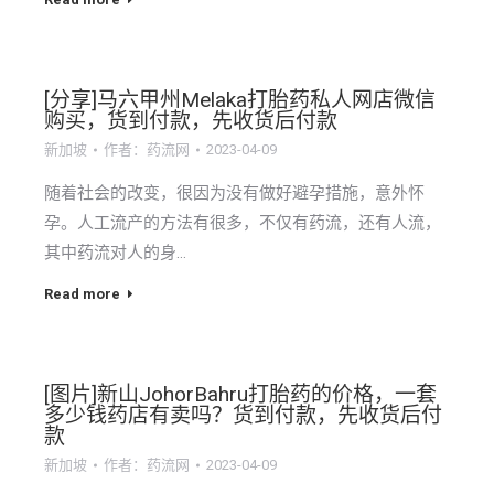
[分享]马六甲州Melaka打胎药私人网店微信
购买，货到付款，先收货后付款
新加坡
作者：
药流网
2023-04-09
随着社会的改变，很因为没有做好避孕措施，意外怀
孕。人工流产的方法有很多，不仅有药流，还有人流，
其中药流对人的身…
Read more
[图片]新山JohorBahru打胎药的价格，一套
多少钱药店有卖吗？货到付款，先收货后付
款
新加坡
作者：
药流网
2023-04-09