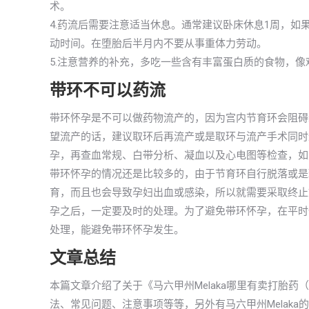
术。
4.药流后需要注意适当休息。通常建议卧床休息1周，如
动时间。在堕胎后半月内不要从事重体力劳动。
5.注意营养的补充，多吃一些含有丰富蛋白质的食物，
带环不可以药流
带环怀孕是不可以做药物流产的，因为宫内节育环会阻碍
望流产的话，建议取环后再流产或是取环与流产手术同时
孕，再查血常规、白带分析、凝血以及心电图等检查，如
带环怀孕的情况还是比较多的，由于节育环自行脱落或是
育，而且也会导致孕妇出血或感染，所以就需要采取终止
孕之后，一定要及时的处理。为了避免带环怀孕，在平时
处理，能避免带环怀孕发生。
文章总结
本篇文章介绍了关于《马六甲州Melaka哪里有卖打胎
法、常见问题、注意事项等等，另外有马六甲州Melak