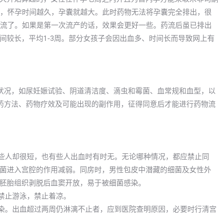
大，怀孕时间越久，孕囊就越大。此时药物无法将孕囊完全排出，很
药流了。如果是第一次流产的话，效果会更好一些。药流后虽已排出
间较长，平均1-3周。部分女孩子会因出血多、时间长而导致网上有
状况，如尿妊娠试验、阴道清洁度、滴虫和霉菌、血常规和血型，以
药方法、药物疗效及可能出现的副作用，征得同意后才能进行药物流
有些人却很短，也有些人出血时有时无。无论哪种情况，都应禁止同
菌进入宫腔的作用减弱。同房时，男性包皮中潜藏的细菌及女性外
胚胎组织剥脱后血窦开放，易于被细菌感染。
，禁止游泳，禁止着凉。
感染。出血超过两周仍淋漓不止者，应到医院查明原因，必要时行清宫