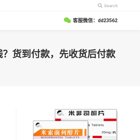
搜
Search
索：
客服微信：dd23562
少钱？货到付款，先收货后付款
是
因
方