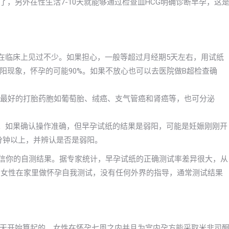
，另外在性生活7-10天就能够通过检查血HCG明确诊断早孕，这
，在临床上见过不少。如果担心，一般等超过月经期5天左右，用试纸
阳现象，怀孕的可能90%。如果不放心也可以去医院做B超检查确
瘤细最好的打胎药胞如葡萄胎、绒癌、支气管癌和肾癌等，也可分泌
的。如果确认操作准确，但早孕试纸的结果是弱阳，可能是妊娠刚刚开
分钟以上，并辨认是否是弱阳。
轻信你的自测结果。据专家统计，早孕试纸的正确测试率差异很大，从
出，女性在家里做怀孕自我测试，没有任何外界的指导，通常测试结果
天开始算起的，女性在怀孕七周之内并且为宫内孕方能采取米非司