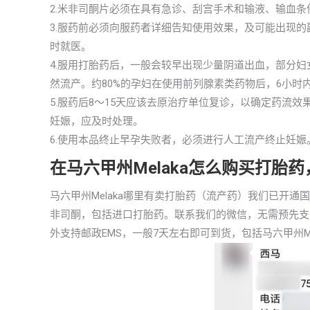
2.米非司酮片必须在具有急诊、刮宫手术和输液、输血条
3.服药前必须向服药者详细告知使用效果，及可能出现
时就医。
4.服用打胎药后，一般会较早出现少量阴道出血，部分
然流产。约80%的孕妇在使用前列腺素类药物后，6小时
5.服药后8～15天应该去原治疗单位复诊，以确定药流
妊娠，应及时处理。
6.使用本品终止早孕失败者，必须进行人工流产终止妊娠
在马六甲州Melaka怎么购买打胎
马六甲州Melaka哪里有卖打胎药（流产药）我们已开
非司酮，包括进口打胎药。联系我们的微信，无需预先支
外支持邮政EMS，一般7天左右即可到货，包括马六甲州Me