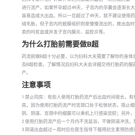
进行流产，如果怀孕超过49天，子宫内的孕囊会逐渐长
容易造成大出血。所以一旦超过了49天，就不建议使用
绒毛胎，但子宫内的蜕膜组织则是慢慢流出的，故出血时
卖的吗贫血或并发子宫内膜炎、盆腔炎等。
为什么打胎前需要做B超
药流前做B超十分必要，以为妇科大夫需要了解你的身体
及B超检查。了解情况后妇科大夫会详细交待打胎药的服
产。
注意事项
1.禁止同房：有些人使用打胎药流产后出血时间很长，
房。因为使用打胎药流产时宫颈口处于松弛状态，阻止细
阴、阴道、宫颈中的细菌可以乘机上行感染宫腔；另外，
2.使用打胎药流产后一个月内不洗盆浴，不做阴道冲洗
3.阴道出血超过一周时应在医生指导下服用抗生素预防