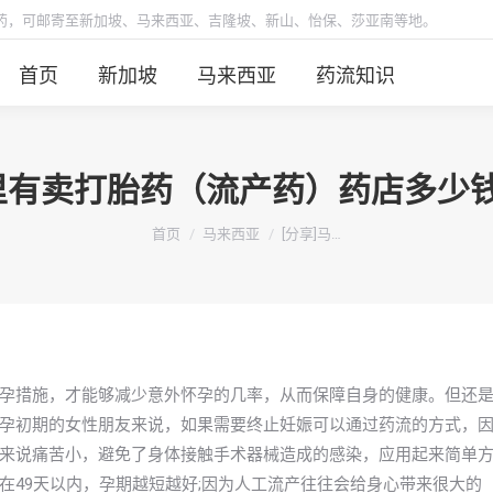
胎药，可邮寄至新加坡、马来西亚、吉隆坡、新山、怡保、莎亚南等地。
首页
新加坡
马来西亚
药流知识
A哪里有卖打胎药（流产药）药店多
你在这里：
首页
马来西亚
[分享]马…
孕措施，才能够减少意外怀孕的几率，从而保障自身的健康。但还
孕初期的女性朋友来说，如果需要终止妊娠可以通过药流的方式，
来说痛苦小，避免了身体接触手术器械造成的感染，应用起来简单
在49天以内，孕期越短越好;因为人工流产往往会给身心带来很大的