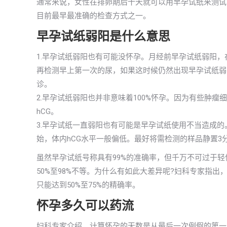
通常来说，女性在排卵期后十天就可以用早孕试纸来测试了
目前最早最准确的检查方式之一。
早孕试纸弱阳是什么意思
1.早孕试纸弱阳也有可能没怀孕。月经前早孕试纸弱阳
再检测早上第一次的尿，如果这时候仍然出现早孕试纸弱
诊。
2.早孕试纸弱阳也并非意味着100%怀孕。因为有些肿
hCG。
3.早孕试纸一直弱阳也有可能是早孕试纸使用不当造成
始，体内hCG水平一般偏低。最好将需检测的样品静置3
虽然早孕试纸号称具有99%的准确率，但千万不可过于
50%至98%不等。为什么有如此大差异呢?妇科专家指
只能达到50%至75%的精确率。
怀孕多久可以药流
妇科专家介绍，计算怀孕的天数是从最后一次例假的第一