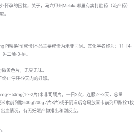
意外怀孕的困扰，关于，马六甲州Melaka哪里有卖打胎药（流产药）
题。
isitong Pi粒换行[成份]本品主要成份为米非司酮。其化学名称为：11–[4-
4，9-二烯-3-酮。
本品为微黄色片，无臭无味。
于终止停经49天内的妊娠。
g～50mg(1～2片)米非司酮片，一日2次，连服2～3天，总量
米索前列醇600g(200g /片3片)或于阴道后穹窟放置卡前列甲酯栓1枚
药后出血情况，有无妊娠产物排出和副反应。
好。