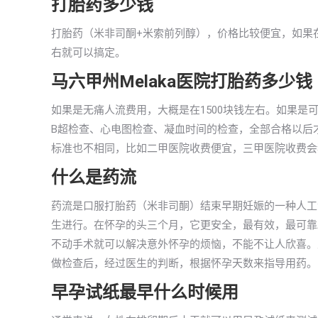
打胎药多少钱
打胎药（米非司酮+米索前列醇），价格比较便宜，如果在马
右就可以搞定。
马六甲州Melaka医院打胎药多少钱
如果是无痛人流费用，大概是在1500块钱左右。如果是可
B超检查、心电图检查、凝血时间的检查，全部合格以后才
标准也不相同，比如二甲医院收费便宜，三甲医院收费会
什么是药流
药流是口服打胎药（米非司酮）结束早期妊娠的一种人工
生进行。在怀孕的头三个月，它更安全，最有效，最可靠
不动手术就可以解决意外怀孕的烦恼，不能不让人欣喜。
做检查后，经过医生的判断，根据怀孕天数来指导用药。
早孕试纸最早什么时候用