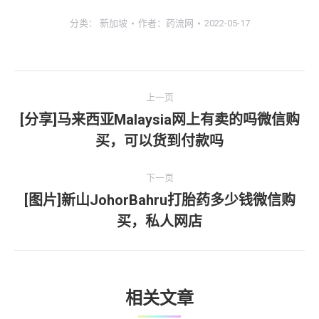
分类：
新加坡
作者：
药流网
2022-05-17
文
上一页
章
[分享]马来西亚Malaysia网上有卖的吗微信购
上
买，可以货到付款吗
导
一
文
航
下一页
章：
[图片]新山JohorBahru打胎药多少钱微信购
下
买，私人网店
一
文
章：
相关文章