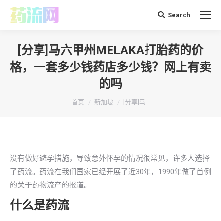
Search
搜
索：
[分享]马六甲州MELAKA打胎药的价
格，一套多少钱药店多少钱？网上有卖
的吗
你在这里：
首页
新加坡
[分享]马…
没有做好避孕措施，导致意外怀孕的情况很常见，许多人选择
了药流。药流在我们国家已经开展了近30年，1990年做了首例
的关于药物流产的报道。
什么是药流