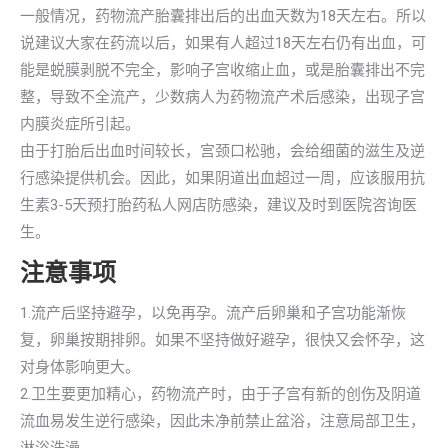
一般情况，药物流产胎囊排出后的出血天数为18天左右。所以
说建议大家在药流以后，如果有人超过18天左右仍有出血，可
能是蜕膜剥脱不完全，影响子宫收缩止血，或是胎囊排出不完
整，导致不全流产，少数病人为药物流产术后感染，出现子宫
内膜炎症所引起。
由于打胎后出血时间较长，宫颈口松驰，会给细菌的滋生及逆
行感染提供机会。因此，如果阴道出血超过一周，应该服用抗
生素3-5天预打胎药私人网店防感染，建议及时到医院咨询医
生。
注意事项
1.流产后坚持避孕，以免再孕。流产后卵巢和子宫功能渐恢
复，卵巢按期排卵。如果不坚持做好避孕，很快又会怀孕，这
对身体影响更大。
2.卫生要更加精心，药物流产时，由于子宫有新的创伤及阴道
流血易发生逆行感染，因此未净前禁止盆浴，注意局部卫生，