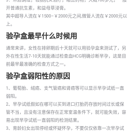
3：术后调理，包括抗炎治疗，缩宫药物，大概100多元，一般
开普通抗生素，和益母草浸膏。
其中超导人流在￥1500–￥2000元之间,微管人流在￥2000元以
上。
验孕盒最早什么时候用
通常来讲，女性在排卵期后十天就可以用验孕盒来测试了，另
外在性生活7-10天就能通过检查血HCG明确诊断早孕，这是目
前最早最准确的检查方式之一。
验孕盒弱阳性的原因
1、葡萄胎、绒癌、支气管癌和肾癌等可以显示早孕试纸一直
弱阳。
2、早孕试纸假如在哪可以买到进口打胎药存放时间过长或保
管不当，且没有注意保存在正常室温条件下，就可能失效，容
易出现早孕试纸一直弱阳的检测结果。
3、育龄妇女出现停经或怀疑怀孕，不要仅仅依靠一次早孕试