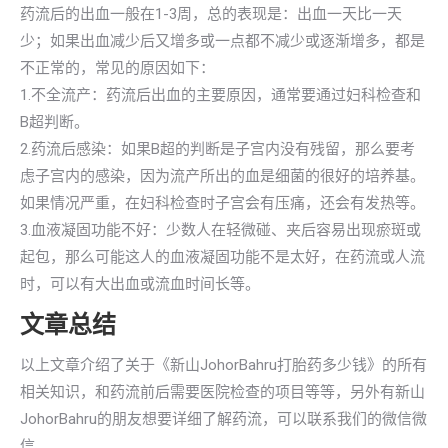
药流后的出血一般在1-3周，总的表现是：出血一天比一天
少；如果出血减少后又增多或一点都不减少或逐渐增多，都是
不正常的，常见的原因如下：
1.不全流产：药流后出血的主要原因，通常要通过妇科检查和
B超判断。
2.药流后感染：如果B超的判断是子宫内没有残留，那么要考
虑子宫内的感染，因为流产所出的血是细菌的很好的培养基。
如果情况严重，在妇科检查时子宫会有压痛，还会有发热等。
3.血液凝固功能不好：少数人在轻微碰、夹后容易出现瘀斑或
起包，那么可能这人的血液凝固功能不是太好，在药流或人流
时，可以有大出血或流血时间长等。
文章总结
以上文章介绍了关于《新山JohorBahru打胎药多少钱》的所有
相关知识，和药流前后需要医院检查的项目等等，另外有新山
JohorBahru的朋友想要详细了解药流，可以联系我们的微信微
信。