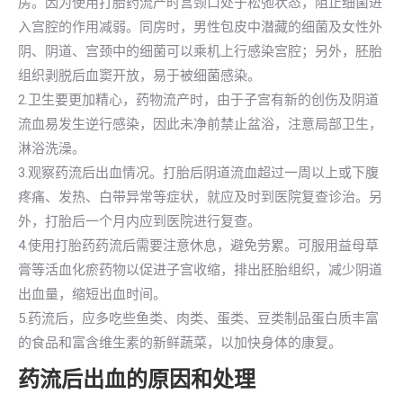
房。因为使用打胎药流产时宫颈口处于松弛状态，阻止细菌进
入宫腔的作用减弱。同房时，男性包皮中潜藏的细菌及女性外
阴、阴道、宫颈中的细菌可以乘机上行感染宫腔；另外，胚胎
组织剥脱后血窦开放，易于被细菌感染。
2.卫生要更加精心，药物流产时，由于子宫有新的创伤及阴道
流血易发生逆行感染，因此未净前禁止盆浴，注意局部卫生，
淋浴洗澡。
3.观察药流后出血情况。打胎后阴道流血超过一周以上或下腹
疼痛、发热、白带异常等症状，就应及时到医院复查诊治。另
外，打胎后一个月内应到医院进行复查。
4.使用打胎药药流后需要注意休息，避免劳累。可服用益母草
膏等活血化瘀药物以促进子宫收缩，排出胚胎组织，减少阴道
出血量，缩短出血时间。
5.药流后，应多吃些鱼类、肉类、蛋类、豆类制品蛋白质丰富
的食品和富含维生素的新鲜蔬菜，以加快身体的康复。
药流后出血的原因和处理