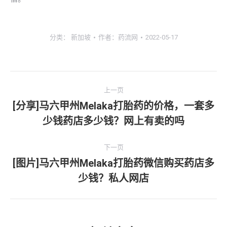
分类：
新加坡
作者：
药流网
2022-05-17
文
上一页
章
[分享]马六甲州Melaka打胎药的价格，一套多
上
少钱药店多少钱？网上有卖的吗
导
一
文
航
下一页
章：
[图片]马六甲州Melaka打胎药微信购买药店多
下
少钱？私人网店
一
文
章：