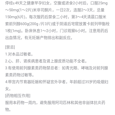
停经≤49天之健康早孕妇女，空腹或进食2小时后，口服25mg
～50mg(1～2片)米非司酮片，一日2次，连服2～3天，总量
150mg(6片)，每次服药后禁食二小时，第3～4天清晨口服米
索前列醇600g(200g /片3片)或于阴道后穹窟放置卡前列甲酯栓
1枚(1mg)。卧床休息1～2小时，门诊观察6小时。注意用药后
出血情况，有无妊娠产物排出和副反应。
[禁忌]
1.对本品过敏者。
2.心、肝、肾疾病患者及肾上腺皮质功能不全者。
3.有使用前列腺素类药物禁忌者：如青光眼、哮喘及对前列腺
素类药物过敏等。
4.带宫内节育器妊娠和怀疑宫外孕者，年龄超过35岁的吸烟妇
女。
[药物相互作用]
服用本药物一周内，避免服用阿司匹林和其他非畄体抗炎药
物。