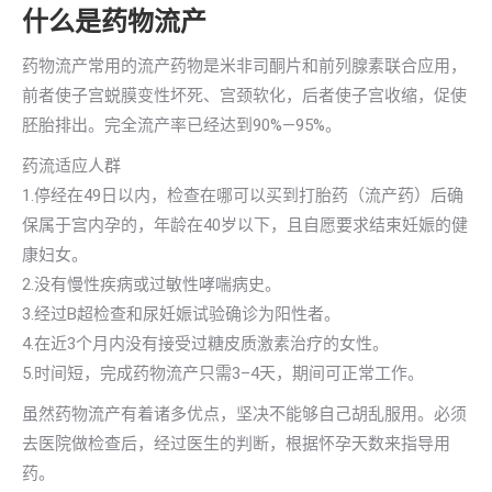
什么是药物流产
药物流产常用的流产药物是米非司酮片和前列腺素联合应用，
前者使子宫蜕膜变性坏死、宫颈软化，后者使子宫收缩，促使
胚胎排出。完全流产率已经达到90%—95%。
药流适应人群
1.停经在49日以内，检查在哪可以买到打胎药（流产药）后确
保属于宫内孕的，年龄在40岁以下，且自愿要求结束妊娠的健
康妇女。
2.没有慢性疾病或过敏性哮喘病史。
3.经过B超检查和尿妊娠试验确诊为阳性者。
4.在近3个月内没有接受过糖皮质激素治疗的女性。
5.时间短，完成药物流产只需3–4天，期间可正常工作。
虽然药物流产有着诸多优点，坚决不能够自己胡乱服用。必须
去医院做检查后，经过医生的判断，根据怀孕天数来指导用
药。