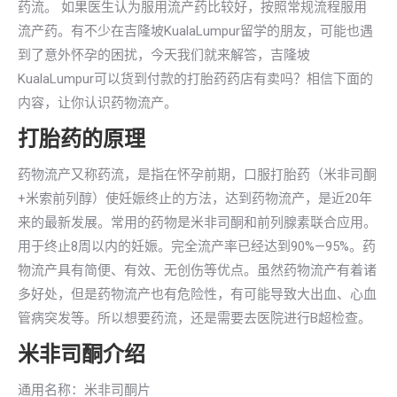
药流。 如果医生认为服用流产药比较好，按照常规流程服用
流产药。有不少在吉隆坡KualaLumpur留学的朋友，可能也遇
到了意外怀孕的困扰，今天我们就来解答，吉隆坡
KualaLumpur可以货到付款的打胎药药店有卖吗？相信下面的
内容，让你认识药物流产。
打胎药的原理
药物流产又称药流，是指在怀孕前期，口服打胎药（米非司酮
+米索前列醇）使妊娠终止的方法，达到药物流产，是近20年
来的最新发展。常用的药物是米非司酮和前列腺素联合应用。
用于终止8周以内的妊娠。完全流产率已经达到90%—95%。药
物流产具有简便、有效、无创伤等优点。虽然药物流产有着诸
多好处，但是药物流产也有危险性，有可能导致大出血、心血
管病突发等。所以想要药流，还是需要去医院进行B超检查。
米非司酮介绍
通用名称：米非司酮片