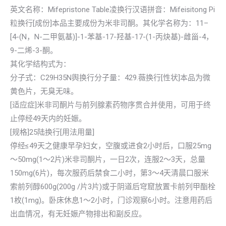
英文名称：Mifepristone Table凌换行汉语拼音：Mifeisitong Pi
粒换行[成份]本品主要成份为米非司酮。其化学名称为：11–
[4-(N，N-二甲氨基)]-1-苯基-17-羟基-17-(1-丙炔基)-雌甾-4，
9-二烯-3-酮。
其化学结构式为：
分子式：C29H35N舆换行分子量：429.薇换行[性状]本品为微
黄色片，无臭无味。
[适应症]米非司酮片与前列腺素药物序贯合并使用，可用于终
止停经49天内的妊娠。
[规格]25陆换行[用法用量]
停经≤49天之健康早孕妇女，空腹或进食2小时后，口服25mg
～50mg(1～2片)米非司酮片，一日2次，连服2～3天，总量
150mg(6片)，每次服药后禁食二小时，第3～4天清晨口服米
索前列醇600g(200g /片3片)或于阴道后穹窟放置卡前列甲酯栓
1枚(1mg)。卧床休息1～2小时，门诊观察6小时。注意用药后
出血情况，有无妊娠产物排出和副反应。