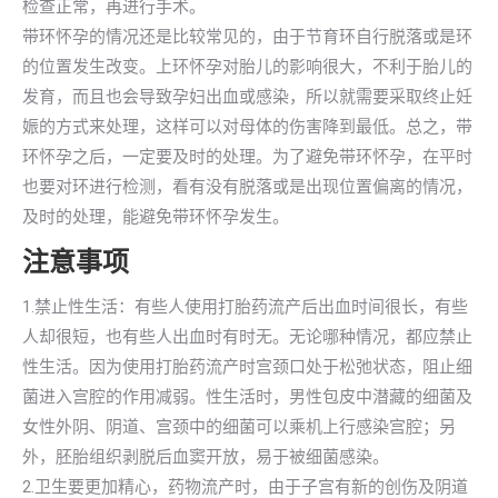
检查正常，再进行手术。
带环怀孕的情况还是比较常见的，由于节育环自行脱落或是环
的位置发生改变。上环怀孕对胎儿的影响很大，不利于胎儿的
发育，而且也会导致孕妇出血或感染，所以就需要采取终止妊
娠的方式来处理，这样可以对母体的伤害降到最低。总之，带
环怀孕之后，一定要及时的处理。为了避免带环怀孕，在平时
也要对环进行检测，看有没有脱落或是出现位置偏离的情况，
及时的处理，能避免带环怀孕发生。
注意事项
1.禁止性生活：有些人使用打胎药流产后出血时间很长，有些
人却很短，也有些人出血时有时无。无论哪种情况，都应禁止
性生活。因为使用打胎药流产时宫颈口处于松弛状态，阻止细
菌进入宫腔的作用减弱。性生活时，男性包皮中潜藏的细菌及
女性外阴、阴道、宫颈中的细菌可以乘机上行感染宫腔；另
外，胚胎组织剥脱后血窦开放，易于被细菌感染。
2.卫生要更加精心，药物流产时，由于子宫有新的创伤及阴道