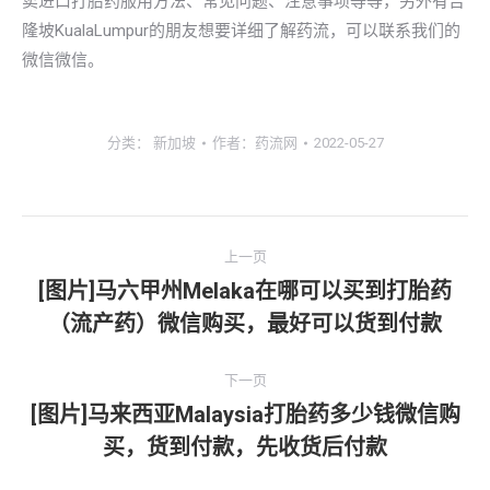
卖进口打胎药服用方法、常见问题、注意事项等等，另外有吉
隆坡KualaLumpur的朋友想要详细了解药流，可以联系我们的
微信微信。
分类：
新加坡
作者：
药流网
2022-05-27
文
上一页
章
[图片]马六甲州Melaka在哪可以买到打胎药
上
（流产药）微信购买，最好可以货到付款
导
一
文
航
下一页
章：
[图片]马来西亚Malaysia打胎药多少钱微信购
下
买，货到付款，先收货后付款
一
文