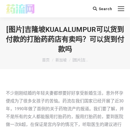
Search
搜
索：
[图片]吉隆坡KUALALUMPUR可以货到
付款的打胎药药店有卖吗？可以货到付
款吗
你在这里：
首页
新加坡
[图片]吉…
不少刚刚结婚的年轻夫妻都想要好好享受新婚生活，意外怀孕
便成为了很多女孩子的苦恼。药流在我们国家已经开展了近30
年，1990年做了首例的关于药物流产的报道。我们要了解，并
不是所有的女人都能服用打胎药的，服用打胎药前，要到医院
做一次B超，在保证是宫内孕的情况下，听取医生的建议进行