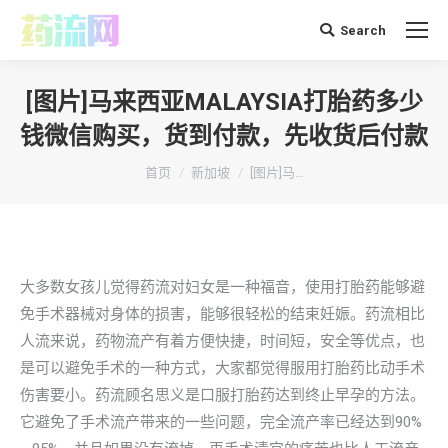
Search
搜
索：
[图片]马来西亚MALAYSIA打胎药多少
钱微信购买，货到付款，先收货后付款
你在这里：
首页
新加坡
[图片]马…
大多数女孩儿觉得药流对妇女是一种福音，使用打胎药能够避
免手术器械对身体的损害，能够很轻松的结束妊娠。药流相比
人流来说，药物流产有着方便快捷，时间短，安全等优点，也
是可以避免手术的一种方式，大家都觉得服用打胎药比动手术
伤害要小。药流顾名思义是口服打胎药达到终止早孕的方法。
它避免了手术流产带来的一些问题，完全流产率已经达到90%