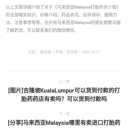
以上文章详细介绍了关于《马来西亚Malaysia打胎药多少钱》
的全部相关知识，价格介绍、药品资讯、验孕测孕、服用方
法、注意事项等等，另外有马来西亚Malaysia的朋友想要详细
了解药流，可以联系我们的微信微信。
分类：
新加坡
作者：
药流网
2022-05-27
文
上一页
章
[图片]吉隆坡KualaLumpur可以货到付款的打
上
胎药药店有卖吗？可以货到付款吗
导
一
文
航
下一页
章：
[分享]马来西亚Malaysia哪里有卖进口打胎药
下