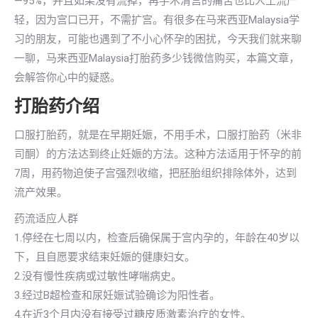
—95%，并且如果没有流掉，再手术清宫的痛苦也比人工流产
轻，因为宫口已开，不需扩宫。有很多在马来西亚Malaysia学
习的朋友，可能也遇到了不小心怀孕的困扰，今天我们就来聊
一聊，马来西亚Malaysia打胎药多少钱微信购买，本篇文章，
会解答你心中的疑惑。
打胎药介绍
口服打胎药，就是在早期妊娠，不用手术，口服打胎药（米非
司酮）的方法达到终止妊娠的方法。这种方法适用于怀孕的前
7周，用药物迫使子宫强烈收缩，把胚胎组织排除体外，达到
流产效果。
药流适应人群
1.停经在七周以内，检查后确保属于宫内孕的，年龄在40岁以
下，且自愿要求结束妊娠的健康妇女。
2.没有慢性疾病或过敏性哮喘病史。
3.经过B超检查和尿妊娠试验确诊为阳性者。
4.在近3个月内没有接受过糖皮质激素治疗的女性。