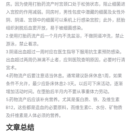
房。因为使用打胎药流产时宫颈口处于松弛状态，阻止细菌进
入宫腔的作用减弱。同房时，男性包皮中潜藏的细菌及女性外
阴、阴道、宫颈中的细菌可以乘机上行感染宫腔；此外，胚胎
组织剥脱后血窦开放，易于被细菌感染。
2.使用打胎药流产后一个月内不洗盆浴，不做阴道冲洗，禁止
游泳，禁止着凉。
3.阴道出血超过一周时应在医生指导下服用抗生素预防感染。
出血超过两周仍淋漓不止者，应到医院查明原因，必要时行清
宫术。
4.药物流产后要注意适当休息。通常建议卧床休息1周，如果
条件不允许，最少应卧床休息2-3天。以后可下床活动，逐渐
增加活动时间。在堕胎后半月内不要从事重体力劳动。
5.药物流产后应该补充营养。尤其是蛋白质、铁、及维生素
B12，这些都是造血的必要原料，而维生素C、水份、矿物质
及纤维素是人体必须的营养。
文章总结