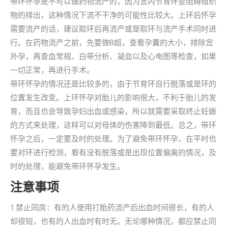
带环怀孕是不可以做药物流产的，因为宫内节育环会阻碍组织
物的排出，这种情况下流不干净的可能性比较大。上环后怀孕
需要流产的话，建议取环后再流产或是取环与流产手术同时进
行。在药物流产之前，先要做B超，查看孕囊的大小，排除宫
外孕，再查血常规、白带分析、凝血以及心电图等检查，如果
一切正常，再进行手术。
带环怀孕的情况还是比较多的，由于节育环自行脱落或是环的
位置发生改变。上环怀孕对胎儿的影响很大，不利于胎儿的发
育，而且也会导致孕妇出血或感染，所以就需要采取终止妊娠
的方式来处理，这样可以对母体的伤害降到最低。总之，带环
怀孕之后，一定要及时的处理。为了避免带环怀孕，在平时也
要对环进行检测，看有没有脱落或是出现位置偏离的情况，及
时的处理，能避免带环怀孕发生。
注意事项
1.禁止同房：有的人使用打胎药流产后出血时间很长，有的人
却很短，也有的人出血时有时无。无论哪种情况，都应禁止同