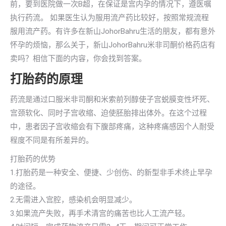
前，要到医院做一次B超，在保证是宫内孕的情况下，遵医嘱
执行药流。 如果医生认为服用流产药比较好，按照常规流程
服用流产药。有许多在新山JohorBahru生活的朋友，都有意外
怀孕的烦恼，那么关于，新山JohorBahru米非司酮价格药店有
卖吗？相信下面的内容，你会找到答案。
打胎药的原理
药流是通过口服米非司酮和米索前列醇使子宫蜕膜变性坏死、
宫颈软化、同时子宫收缩、迫使胚胎排出体外。在这个过程
中，患者因子宫收缩会有下腹部疼痛，这种疼痛感因个人耐受
程度不同是有所差异的。
打胎药的优势
1.打胎药是一种安全、便捷、少创伤、的新型非手术终止早孕
的途径。
2.无需进入宫腔，感染机会明显减少。
3.如果流产失败，再手术清宫的痛苦也比人工流产轻。