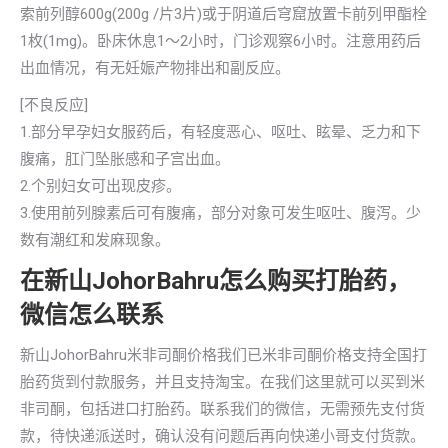
索前列醇600g(200g /片3片)或于阴道后穹窟放置卡前列甲酯栓
1枚(1mg)。卧床休息1～2小时，门诊观察6小时。注意用药后
出血情况，有无妊娠产物排出和副反应。
[不良反应]
1.部分早孕妇女服药后，有轻度恶心、呕吐、眩晕、乏力和下
腹痛，肛门坠胀感和子宫出血。
2.个别妇女可出现皮疹。
3.使用前列腺素后可有腹痛，部分对象可发生呕吐、腹泻。少
数有潮红和发麻现象。
在新山JohorBahru怎么购买打胎药，
微信怎么联系
新山JohorBahru米非司酮价格我们已米非司酮价格支持全国打
胎药货到付款服务，并且支持淘宝。在我们这里就可以买到米
非司酮，包括进口打胎药。联系我们的微信，无需预先支付货
款，待快递派送时，确认没有问题后再向快递小哥支付货款。