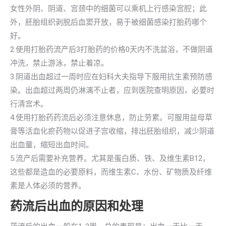
女性外阴、阴道、宫颈中的细菌可以乘机上行感染宫腔；此
外，胚胎组织剥脱后血窦开放，易于被细菌感染打胎药哪个
好。
2.使用打胎药流产后3打胎药的价格0天内不洗盆浴，不做阴道
冲洗，禁止游泳，禁止着凉。
3.阴道出血超过一周时应在妇科大夫指导下服用抗生素预防感
染。出血超过两周仍淋漓不止者，应到医院查明原因，必要时
行清宫术。
4.使用打胎药药流后必须注意休息，防止劳累。可服用益母草
膏等活血化瘀药物以促进子宫收缩，排出胚胎组织，减少阴道
出血量，缩短出血时间。
5.流产后需要补充营养。尤其是蛋白质、铁、及维生素B12，
这些都是造血的必要原料，而维生素C、水份、矿物质及纤维
素是人体必须的营养。
药流后出血的原因和处理