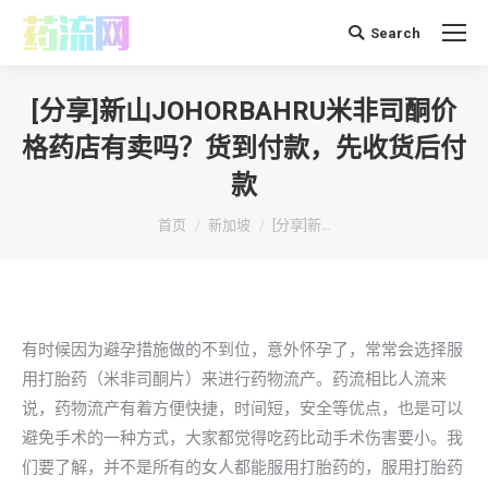
Search
搜
索：
[分享]新山JOHORBAHRU米非司酮价
格药店有卖吗？货到付款，先收货后付
款
你在这里：
首页
新加坡
[分享]新…
有时候因为避孕措施做的不到位，意外怀孕了，常常会选择服
用打胎药（米非司酮片）来进行药物流产。药流相比人流来
说，药物流产有着方便快捷，时间短，安全等优点，也是可以
避免手术的一种方式，大家都觉得吃药比动手术伤害要小。我
们要了解，并不是所有的女人都能服用打胎药的，服用打胎药