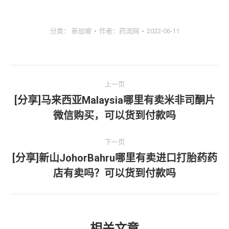
分类：
新加坡
作者：
药流网
2022-06-11
文
上一页
章
[分享]马来西亚Malaysia哪里有卖米非司酮片
上
微信购买，可以货到付款吗
导
一
文
航
下一页
章：
[分享]新山JohorBahru哪里有卖进口打胎药药
下
店有卖吗？可以货到付款吗
一
文
章：
相关文章