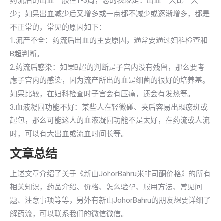
药流后的出血一般在1-3周，总的表现是：出血一天比一天
少；如果出血减少后又增多或一点都不减少或逐渐增多，都是
不正常的，常见的原因如下：
1.流产不全：药流后出血的主要原因，通常要通过妇科检查和
B超判断。
2.药流后感染：如果B超的判断是子宫内没有残留，那么要考
虑子宫内的感染，因为流产所出的血是细菌的很好的培养基。
如果比较，在妇科检查时子宫会有压痛，还会有发热等。
3.血液凝固功能不好：某些人在轻微碰、夹后容易出现瘀斑或
起包，那么可能这人的血液凝固功能不是太好，在药流或人流
时，可以有大出血或流血时间长等。
文章总结
上述文章介绍了关于《新山JohorBahru米非司酮价格》的所有
相关知识，药品介绍、价格、怎么验孕、服用方法、常见问
题、注意事项等等，另外有新山JohorBahru的朋友想要详细了
解药流，可以联系我们的微信微信。