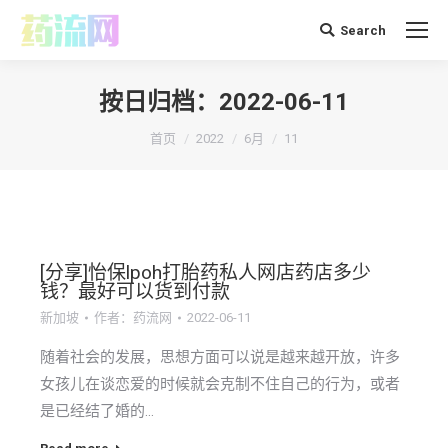
Search
搜
索：
按日归档：
2022-06-11
你在这里：
首页
2022
6月
11
[分享]怡保lpoh打胎药私人网店药店多少
钱？最好可以货到付款
新加坡
作者：
药流网
2022-06-11
随着社会的发展，思想方面可以说是越来越开放，许多
女孩儿在谈恋爱的时候就会克制不住自己的行为，或者
是已经结了婚的…