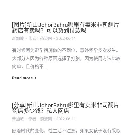
[图片]新山JohorBahru哪里有卖米非司酮片
药店有卖吗？可以货到付款吗
新加坡
作者：
药流网
2022-06-11
有时候因为避孕措施做的不到位，意外怀孕多次发生。
大部分人因为各种原因选择了打胎，因为使用方法比较
简单，且价格不…
Read more
[分享]新山JohorBahru哪里有卖米非司酮片
药店多少钱？私人网店
新加坡
作者：
药流网
2022-06-11
随着时代的变化，性生活不注意，如果女孩子没有采取