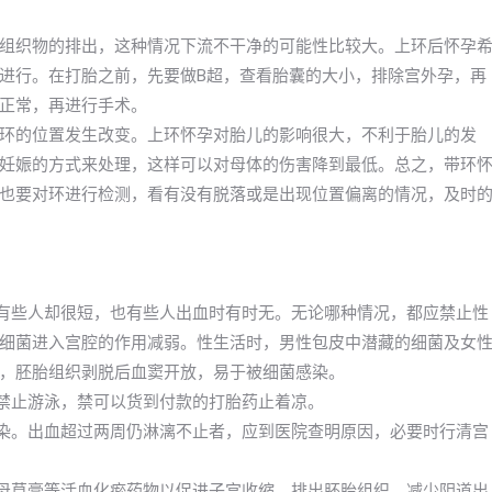
组织物的排出，这种情况下流不干净的可能性比较大。上环后怀孕
进行。在打胎之前，先要做B超，查看胎囊的大小，排除宫外孕，再
正常，再进行手术。
环的位置发生改变。上环怀孕对胎儿的影响很大，不利于胎儿的发
妊娠的方式来处理，这样可以对母体的伤害降到最低。总之，带环
也要对环进行检测，看有没有脱落或是出现位置偏离的情况，及时
，有些人却很短，也有些人出血时有时无。无论哪种情况，都应禁止性
细菌进入宫腔的作用减弱。性生活时，男性包皮中潜藏的细菌及女
，胚胎组织剥脱后血窦开放，易于被细菌感染。
，禁止游泳，禁可以货到付款的打胎药止着凉。
感染。出血超过两周仍淋漓不止者，应到医院查明原因，必要时行清宫
益母草膏等活血化瘀药物以促进子宫收缩，排出胚胎组织，减少阴道出