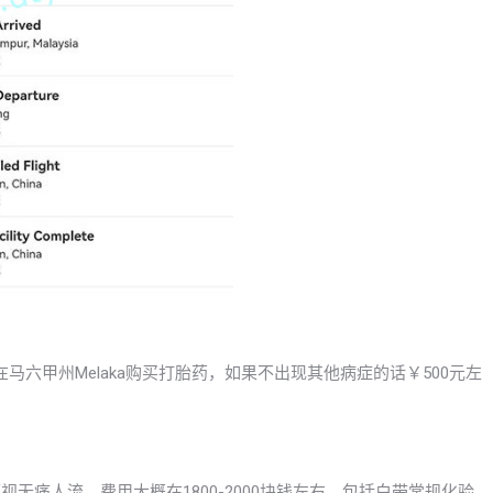
六甲州Melaka购买打胎药，如果不出现其他病症的话￥500元左
视无痛人流，费用大概在1800-2000块钱左右，包括白带常规化验、