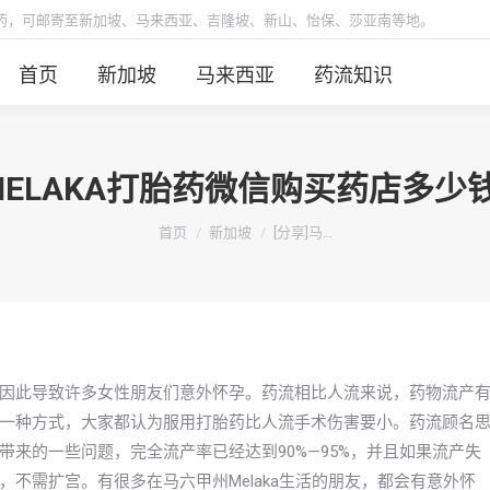
胎药，可邮寄至新加坡、马来西亚、吉隆坡、新山、怡保、莎亚南等地。
首页
新加坡
马来西亚
药流知识
MELAKA打胎药微信购买药店多
你在这里：
首页
新加坡
[分享]马…
因此导致许多女性朋友们意外怀孕。药流相比人流来说，药物流产
一种方式，大家都认为服用打胎药比人流手术伤害要小。药流顾名
来的一些问题，完全流产率已经达到90%—95%，并且如果流产失
不需扩宫。有很多在马六甲州Melaka生活的朋友，都会有意外怀