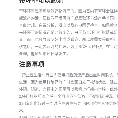
带环不可以药流
带环怀孕是不可以做药物流产的，因为宫内节育环会阻碍
望流产的话，建议取环后再流产或是取环与流产手术同时
查血常规、白带分析、凝血以及心电图等检查，如果检查
带环怀孕的情况还是比较多的，由于节育环自行脱落或是
育，而且也会导致孕妇出血或感染，所以就需要采取终止
孕之后，一定要及时的处理。为了避免带环怀孕，在平时
处理，能避免带环怀孕发生。
注意事项
1.禁止性生活：有些人使用打胎药流产后出血时间很长
生活。因为使用打胎药流产时宫颈口处于松弛状态，阻止
外阴、阴道、宫颈中的细菌可以乘机上行感染宫腔；此外
2.使用打胎药流产后一个月内不洗盆浴，不做阴道冲洗
3.阴道出血超过一周时应在医生指导下服用抗生素预防
术。
4.使用打胎药流产后需要注意休息，避免劳累。可服用