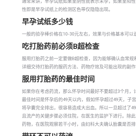
通常来讲，早孕试纸如果呈阴性就表示未孕，如果呈阳性
性即是早孕试纸上的检测区色带仅隐隐出现。
早孕试纸多少钱
一般的验孕棒价格在10-30元左右，效果与价格基本可
吃打胎药前必须B超检查
服用打胎药之前一定要做B超检查，因为能够确认血常规
详细交待打胎药的服药方法、药物疗效及可能出现的副作
服用打胎药的最佳时间
如果你在考虑药流，那么怀孕时间最好不要超过3个月，
最佳时间是怀孕后的49天以内，假如怀孕超过49天，
将孕囊完全排出，很容易造成大出血。所以一旦超过了4
且流产的关键步骤必须住院，在医生的监护下进行。除此
药物，在医院观察若干小时，由妇科大夫确认胎囊是否排