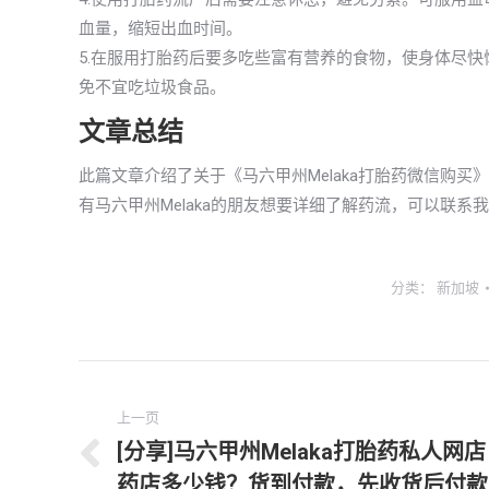
血量，缩短出血时间。
5.在服用打胎药后要多吃些富有营养的食物，使身体尽
免不宜吃垃圾食品。
文章总结
此篇文章介绍了关于《马六甲州Melaka打胎药微信购
有马六甲州Melaka的朋友想要详细了解药流，可以联系
分类：
新加坡
文
上一页
章
[分享]马六甲州Melaka打胎药私人网店
上
导
药店多少钱？货到付款，先收货后付款