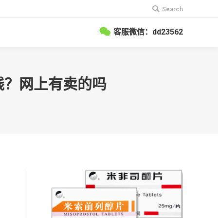
搜
Search
索：
客服微信：dd23562
少钱？网上有卖的吗
有
思