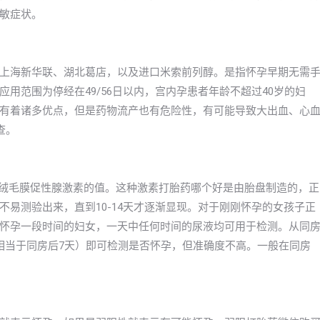
敏症状。
上海新华联、湖北葛店，以及进口米索前列醇。是指怀孕早期无需
用范围为停经在49/56日以内，宫内孕患者年龄不超过40岁的妇
有着诸多优点，但是药物流产也有危险性，有可能导致大出血、心
查。
体绒毛膜促性腺激素的值。这种激素打胎药哪个好是由胎盘制造的，正
易测验出来，直到10-14天才逐渐显现。对于刚刚怀孕的女孩子正
怀孕一段时间的妇女，一天中任何时间的尿液均可用于检测。从同
相当于同房后7天）即可检测是否怀孕，但准确度不高。一般在同房