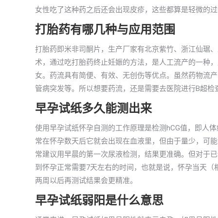
女性吃了这种药之后还会出现皮疹，这些都算是轻微的过
打胎药有哪几种与应用范围
打胎药即米非司酮片，生产厂家有北京紫竹、浙江仙琚、
术，通过吃打胎药终止妊娠的方法，是人工流产的一种，应
女。药流具有简便、有效、无创伤等优点。虽然药物流产
管病突发等。所以想要药流，还是需要去医院进行B超检
早孕试纸多久能测出来
使用早孕试纸怀孕自测的工作原理是检测hCG值，即人
常在怀孕数天后它就会出现在血液里，但由于量少，可能不
常建议用早晨的第一次尿液检测，结果更准确。但对于已
到怀孕正常需要7天左右的时间，也就是说，怀孕当天（
两周以后再测试结果会更精准。
早孕试纸弱阳是什么意思