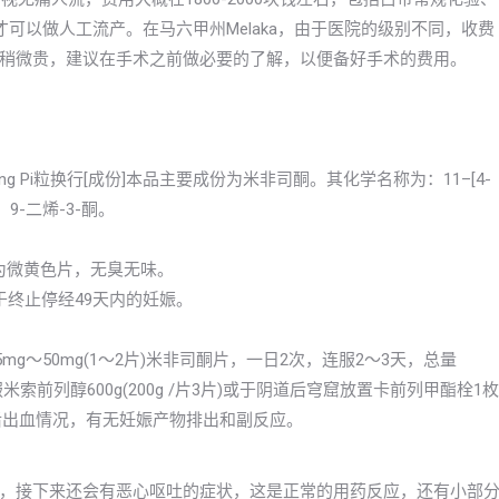
可以做人工流产。在马六甲州Melaka，由于医院的级别不同，收费
稍微贵，建议在手术之前做必要的了解，以便备好手术的费用。
isitong Pi粒换行[成份]本品主要成份为米非司酮。其化学名称为：11–[4-
4，9-二烯-3-酮。
本品为微黄色片，无臭无味。
于终止停经49天内的妊娠。
g～50mg(1～2片)米非司酮片，一日2次，连服2～3天，总量
米索前列醇600g(200g /片3片)或于阴道后穹窟放置卡前列甲酯栓1枚
药后出血情况，有无妊娠产物排出和副反应。
，接下来还会有恶心呕吐的症状，这是正常的用药反应，还有小部