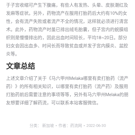
于子宫收缩可产生下腹痛，有些人有发热、头晕、皮肤潮红及
发麻等症状。另外，药物流产在服用打胎药后大约有10%的女
性，会有流产失败或者流产不全的情况，这样就必须进行清宫
术。此外，药物流产时虽已排出绒毛胎囊，但子宫内的蜕膜组
织则是慢慢排出的，因此出血时间较长，平均18~20日。部分
妇女会因出血多、时间长而导致贫血或并发子宫内膜炎、盆腔
炎等。
文章总结
上述文章介绍了关于《马六甲州Melaka哪里有卖打胎药（流产
药）》的所有相关知识，以哪里有卖打胎药（流产药）及服用
打胎药前后需要注意的事项等等，另外有马六甲州Melaka的朋
友想要详细了解药流，可以联系本站客服微信。
分类：
新加坡
作者：
药流网
2022-06-30