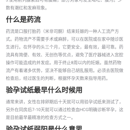
3.使用前列腺素后可有腹痛，部分对象可发生呕吐、腹泻。少
数有潮红和发麻现象。
什么是药流
药流是口服打胎药（米非司酮）结束妊娠的一种人工流产方
式。药物流产不需要手术或麻醉，可以在医院或在家中随诊医
生进行。在怀孕的头三个月，它更安全，最有效，最可靠。药
流具有简便、有效、无创伤等优点，避免了医疗器械进入宫腔
操作可能造成的并发症。用于终止8周以内的妊娠。虽然药物
流产有着诸多优势，坚决不能够自己胡乱服用。必须去医院做
检查后，经过医生的判断，根据怀孕天数来指导用药。
验孕试纸最早什么时候用
通常来讲，女性在排卵期后十天就可以用验孕试纸来测试了，
另外在同房后7-10天就可以通过检查血HCG明确诊断早孕，这
是目前最早最精准的检查方式之一。
验孕试纸弱阳是什么意思