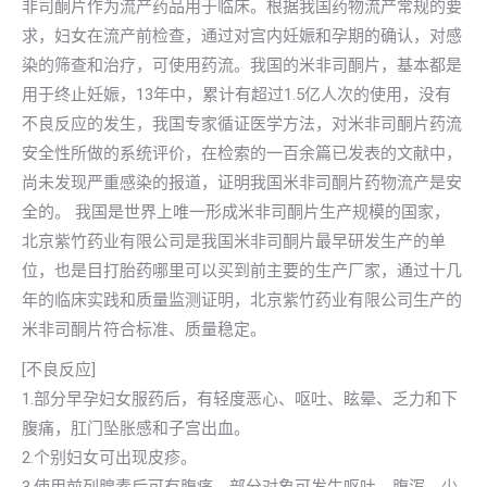
非司酮片作为流产药品用于临床。根据我国药物流产常规的要
求，妇女在流产前检查，通过对宫内妊娠和孕期的确认，对感
染的筛查和治疗，可使用药流。我国的米非司酮片，基本都是
用于终止妊娠，13年中，累计有超过1.5亿人次的使用，没有
不良反应的发生，我国专家循证医学方法，对米非司酮片药流
安全性所做的系统评价，在检索的一百余篇已发表的文献中，
尚未发现严重感染的报道，证明我国米非司酮片药物流产是安
全的。 我国是世界上唯一形成米非司酮片生产规模的国家，
北京紫竹药业有限公司是我国米非司酮片最早研发生产的单
位，也是目打胎药哪里可以买到前主要的生产厂家，通过十几
年的临床实践和质量监测证明，北京紫竹药业有限公司生产的
米非司酮片符合标准、质量稳定。
[不良反应]
1.部分早孕妇女服药后，有轻度恶心、呕吐、眩晕、乏力和下
腹痛，肛门坠胀感和子宫出血。
2.个别妇女可出现皮疹。