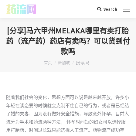
Search
搜
索：
[分享]马六甲州MELAKA哪里有卖打胎
药（流产药）药店有卖吗？可以货到付
款吗
你在这里：
首页
新加坡
[分享]马…
随着我们社会的变化，思想方面可以说是越来越开放，许多小
年轻在谈恋爱的时候就会克制不住自己的行为，或者是已经结
了婚的夫妻，因为没有做好安全措施，导致意外怀孕。目前人
流分为手术和药流两种方法， 怀孕时间短的妇女可以选择服
用打胎药，时间过长就只能选择人工流产。药物流产成功率