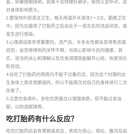
复，卵巢按期排卵。如果不坚持做好避孕，很快又会怀孕，这
对身体影响更大。
2.要保持外阴清洁卫生，每天用温开水清洗1～2次，勤换卫生
巾，因为在服用了打胎药之后会处于一周左右的流血状态，易
发生逆行感染。
3.心理调适是非常重要的。流产后，许多女性都会变得焦虑或
自怨，会觉得得到的关怀不够，也担心影响今后的健康，其
实，适当的关心和理解以及饮食调理就能解开心结，恢复快乐
和自信。
4.在吃了打胎药的两周内不能干过重的活，因为这个时期的女
生身体上是非常脆弱的，所以不能再次对自己的身体进行二次
伤害了。
5.注意饮食调补。多吃优质蛋白以增强体质，但不能过食油
腻，以防滋腻碍胃。
吃打胎药有什么反应？
吃完打胎药后会有胃肠道反应，表现为恶心、呕吐、腹泻及由