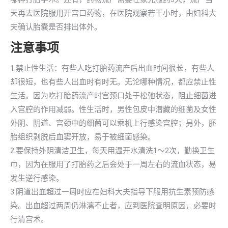
天再去医院服用开宫口药物，在医院观察若干小时，由妇科大
夫确认胎囊是否排出体外。
注意事项
1.禁止性生活：有些人吃打胎药流产后出血时间很长，有些人
却很短，也有些人出血时有时无。无论哪种情况，都应禁止性
生活。因为吃打胎药流产时宫颈口处于松弛状态，阻止细菌进
入宫腔的作用减弱。性生活时，男性包皮中潜藏的细菌及女性
外阴、阴道、宫颈中的细菌可以乘机上行感染宫腔；另外，胚
胎组织剥脱后血窦开放，易于被细菌感染。
2.要保持外阴清洁卫生，每天用温开水清洗1～2次，勤换卫生
巾，因为在服用了打胎药之后会处于一周左右的流血状态，易
发生逆行感染。
3.阴道出血超过一周时应在妇科大夫指导下服用抗生素预防感
染。出血超过两周仍淋漓不止者，应到医院查明原因，必要时
行清宫术。