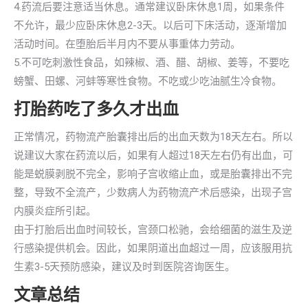
4.药流后要注意适当休息。通常建议卧床休息1周，如果条件
不允许，最少应卧床休息2-3天。以后可下床活动，逐渐增加
活动时间。在堕胎后半月内不要从事重体力劳动。
5.不可吃刺激性食品，如辣椒、酒、醋、胡椒、姜等，不要吃
螃蟹、田螺、河蚌等寒性食物。不吃或少吃油腻生冷食物。
打胎药吃了多久才出血
正常情况，药物流产胎囊排出后的出血天数为18天左右。所以
说建议大家在药流以后，如果有人超过18天左右仍有出血，可
能是蜕膜剥脱不完全，影响子宫收缩止血，或是胎囊排出不完
整，导致不全流产，少数病人为药物流产术后感染，出现子宫
内膜炎症所引起。
由于打胎后出血时间较长，宫颈口松驰，会给细菌的滋生及逆
行感染提供机会。因此，如果阴道出血超过一周，应该服用抗
生素3-5天预防感染，建议及时到医院咨询医生。
文章总结