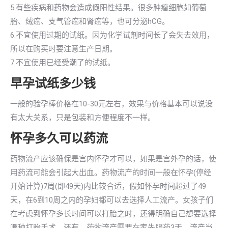
5.有些疾病和药物会造成假阳性结果。很多肿瘤细胞如葡萄
胎、绒癌、支气管癌和肾癌等，也可分泌hCG。
6.不宜使用过期的试纸。因为化学试剂时间长了会失去效用，
所以在购买时要注意生产日期。
7.不宜使用已经受潮了的试纸。
早孕试纸多少钱
一般的验孕棒价格在10-30元左右，效果与价格基本可以说没
有太大关系，只是包装和方便程度不一样。
怀孕多久可以药流
药物流产应该确保是宫内怀孕才可以，如果是宫外孕的话，使
用药流可能会引起大出血。药物流产的时间一般在怀孕(停经
开始计算)7周(即49天)内比较合适，假如怀孕时间超过了49
天，在6到10周之内的孕妇都可以去选择人工流产。女孩子们
在考虑到怀孕多长时间可以打胎之时，还得明确自己想要选择
哪种打胎手术。还有，药物流产需要在家先服药3天，流产当