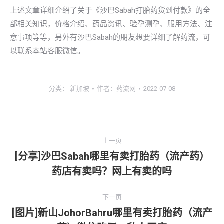
上述文章详细介绍了关于《沙巴Sabah打胎药货到付款》的全
部相关知识，价格介绍、药品资讯、验孕测孕、服用方法、注
意事项等等，另外有沙巴Sabah的朋友想要详细了解药流，可
以联系本站客服微信。
分类：
新加坡
作者：
药流网
2022-07-08
文
上一页
章
[分享]沙巴Sabah哪里有卖打胎药（流产药）
上
药店有卖吗？网上有卖的吗
导
一
文
航
下一页
章：
[图片]新山JohorBahru哪里有卖打胎药（流产
下