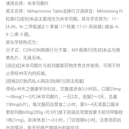
通用名称：米非司酮片
英文名称：Mifepristone Table凌换行汉语拼音：Mifeisitong Pi
粒换行[成份]本品主要成份为米非司酮。其化学名称为：11–
[4-(N，N-二甲氨基)]-1-苯基-17-羟基-17-(1-丙炔基)-雌甾-4，
9-二烯-3-酮。
其化学结构式为：
分子式：C29H35N舆换行分子量：429.薇换行[性状]本品为微
黄色片，无臭无味。
[适应症]米非司酮片与前列腺素药物序贯合并使用，可用于终
止停经49天内的妊娠。
[规格]2打胎药私人网店5陆换行[用法用量]
停经≤49天之健康早孕妇女，空腹或进食2小时后，口服25mg
～50mg(1～2片)米非司酮片，一日2次，连服2～3天，总量
150mg(6片)，每次服药后禁食二小时，第3～4天清晨口服米
索前列醇600g(200g /片3片)或于阴道后穹窟放置卡前列甲酯栓
1枚(1mg)。卧床休息1～2小时，门诊观察6小时。注意用药后
出血情况，有无妊娠产物排出和副反应。