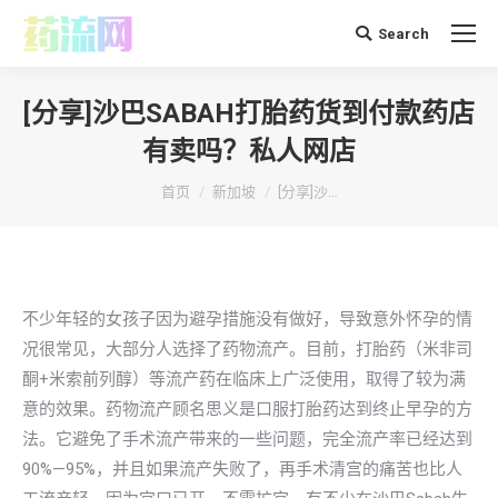
Search
搜
索：
[分享]沙巴SABAH打胎药货到付款药店
有卖吗？私人网店
你在这里：
首页
新加坡
[分享]沙…
不少年轻的女孩子因为避孕措施没有做好，导致意外怀孕的情
况很常见，大部分人选择了药物流产。目前，打胎药（米非司
酮+米索前列醇）等流产药在临床上广泛使用，取得了较为满
意的效果。药物流产顾名思义是口服打胎药达到终止早孕的方
法。它避免了手术流产带来的一些问题，完全流产率已经达到
90%—95%，并且如果流产失败了，再手术清宫的痛苦也比人