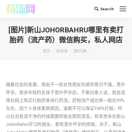
Search
搜
索：
[图片]新山JOHORBAHRU哪里有卖打
胎药（流产药）微信购买，私人网店
你在这里：
首页
新加坡
[图片]新…
随着社会的发展，很由于一些女性朋友的避孕意识不强，意外
怀孕。很多年轻的女孩子意外怀孕后，不敢对家人说，就会选
择在网上购买打胎药来进行药流。药物流产成功率一般在95%
左右，因个人身体素质原因，谁都不可以保证100%打掉，所
以在没有流干净的时候需要积极去医院清宫。有非常多在新山
JohorBahru学习的朋友，都有意外怀孕的烦恼，关于，新山