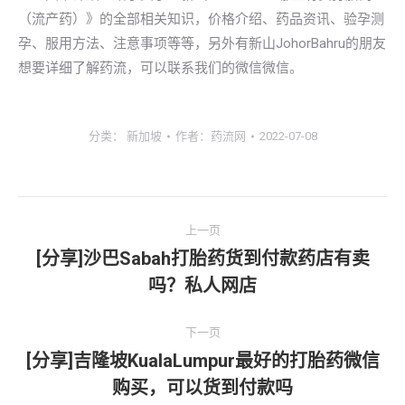
（流产药）》的全部相关知识，价格介绍、药品资讯、验孕测
孕、服用方法、注意事项等等，另外有新山JohorBahru的朋友
想要详细了解药流，可以联系我们的微信微信。
分类：
新加坡
作者：
药流网
2022-07-08
文
上一页
章
[分享]沙巴Sabah打胎药货到付款药店有卖
上
吗？私人网店
导
一
文
航
下一页
章：
[分享]吉隆坡KualaLumpur最好的打胎药微信
下
购买，可以货到付款吗
一