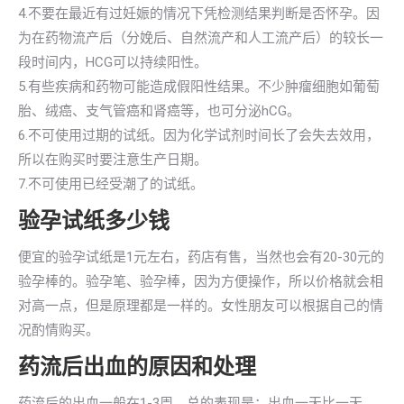
4.不要在最近有过妊娠的情况下凭检测结果判断是否怀孕。因
为在药物流产后（分娩后、自然流产和人工流产后）的较长一
段时间内，HCG可以持续阳性。
5.有些疾病和药物可能造成假阳性结果。不少肿瘤细胞如葡萄
胎、绒癌、支气管癌和肾癌等，也可分泌hCG。
6.不可使用过期的试纸。因为化学试剂时间长了会失去效用，
所以在购买时要注意生产日期。
7.不可使用已经受潮了的试纸。
验孕试纸多少钱
便宜的验孕试纸是1元左右，药店有售，当然也会有20-30元的
验孕棒的。验孕笔、验孕棒，因为方便操作，所以价格就会相
对高一点，但是原理都是一样的。女性朋友可以根据自己的情
况酌情购买。
药流后出血的原因和处理
药流后的出血一般在1-3周，总的表现是：出血一天比一天