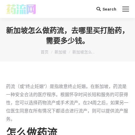
Search
搜
索：
新加坡怎么做药流，去哪里买打胎药，
需要多少钱。
你在这里：
首页
新加坡
新加坡怎么…
药流（或“终止妊娠”）是指​​故意终止妊娠。在新加坡，药流是
一种安全合法的医疗程序。根据怀孕时间长短和服务的可获得
性，您可以选择药物流产或手术流产。在24周之后，如果另一
位医生同意在所有情况下都适合进行流产，则可以提供流产服
务。
怎么做药流