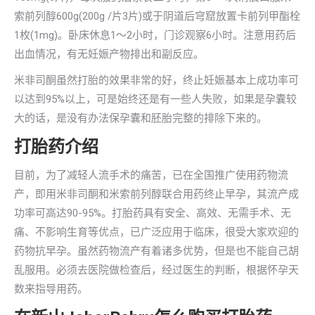
索前列醇600g(200g /片3片)或于阴道后穹窟放置卡前列甲酯栓
1枚(1mg)。卧床休息1～2小时，门诊观察6小时。注意用药后
出血情况，有无妊娠产物排出和副反应。
米非司酮虽然打胎的效果非常的好，终止妊娠基本上成功率可
以达到95%以上，可是始终还是有一些人失败，如果是孕囊较
大的话，是没有办法保孕囊和胚胎完整的排除下来的。
打胎药介绍
目前，为了减轻人流手术的痛苦，已在全国推广使用药物流
产，即用米非司酮和米索前列醇联合用药终止早孕，其流产成
功率可高达90-95%。打胎药具有安全、高效、无需手术、无
痛、不影响生育等优点，已广泛应用于临床，很受大家欢迎的
药物抗早孕。虽然药物流产有着诸多优势，但是也不能自己胡
乱服用。必须去医院做检查后，经过医生的判断，根据怀孕天
数来指导用药。