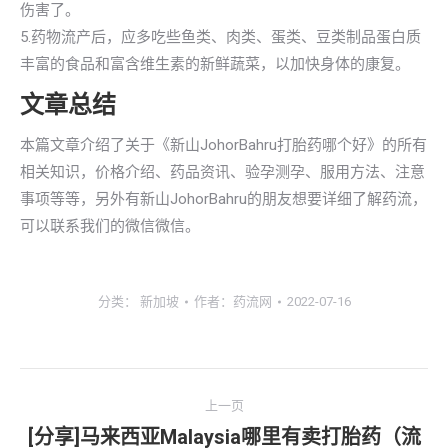
伤害了。
5.药物流产后，应多吃些鱼类、肉类、蛋类、豆类制品蛋白质
丰富的食品和富含维生素的新鲜蔬菜，以加快身体的康复。
文章总结
本篇文章介绍了关于《新山JohorBahru打胎药哪个好》的所有
相关知识，价格介绍、药品资讯、验孕测孕、服用方法、注意
事项等等，另外有新山JohorBahru的朋友想要详细了解药流，
可以联系我们的微信微信。
分类：
新加坡
作者：
药流网
2022-07-16
文
上一页
章
[分享]马来西亚Malaysia哪里有卖打胎药（流