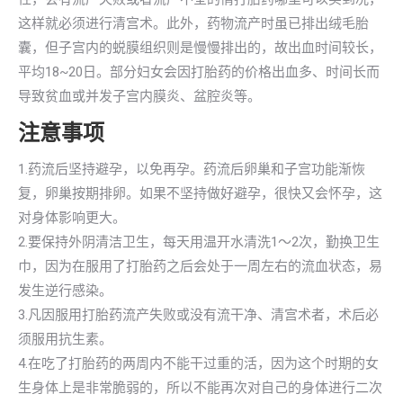
这样就必须进行清宫术。此外，药物流产时虽已排出绒毛胎
囊，但子宫内的蜕膜组织则是慢慢排出的，故出血时间较长，
平均18~20日。部分妇女会因打胎药的价格出血多、时间长而
导致贫血或并发子宫内膜炎、盆腔炎等。
注意事项
1.药流后坚持避孕，以免再孕。药流后卵巢和子宫功能渐恢
复，卵巢按期排卵。如果不坚持做好避孕，很快又会怀孕，这
对身体影响更大。
2.要保持外阴清洁卫生，每天用温开水清洗1～2次，勤换卫生
巾，因为在服用了打胎药之后会处于一周左右的流血状态，易
发生逆行感染。
3.凡因服用打胎药流产失败或没有流干净、清宫术者，术后必
须服用抗生素。
4.在吃了打胎药的两周内不能干过重的活，因为这个时期的女
生身体上是非常脆弱的，所以不能再次对自己的身体进行二次