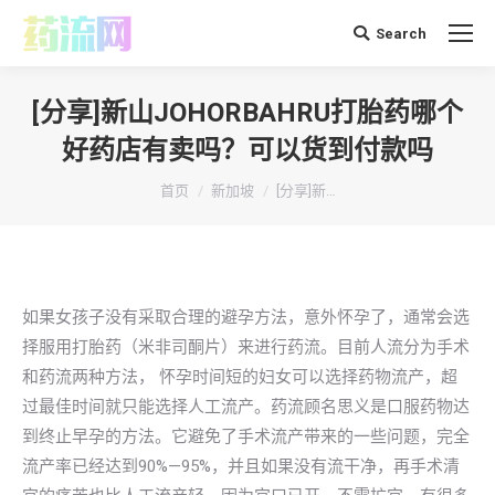
Search
搜
索：
[分享]新山JOHORBAHRU打胎药哪个
好药店有卖吗？可以货到付款吗
你在这里：
首页
新加坡
[分享]新…
如果女孩子没有采取合理的避孕方法，意外怀孕了，通常会选
择服用打胎药（米非司酮片）来进行药流。目前人流分为手术
和药流两种方法， 怀孕时间短的妇女可以选择药物流产，超
过最佳时间就只能选择人工流产。药流顾名思义是口服药物达
到终止早孕的方法。它避免了手术流产带来的一些问题，完全
流产率已经达到90%—95%，并且如果没有流干净，再手术清