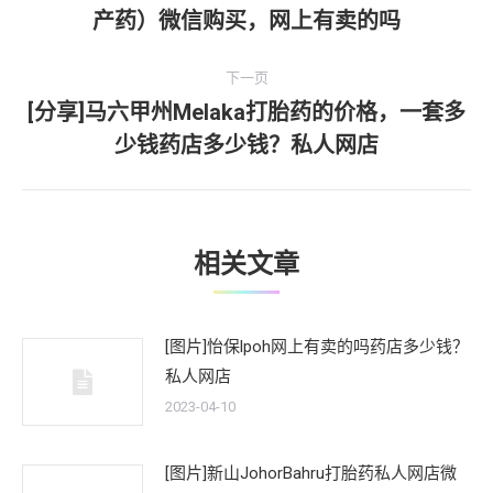
上
产药）微信购买，网上有卖的吗
导
一
文
航
下一页
章：
[分享]马六甲州Melaka打胎药的价格，一套多
下
少钱药店多少钱？私人网店
一
文
章：
相关文章
[图片]怡保lpoh网上有卖的吗药店多少钱？
私人网店
2023-04-10
[图片]新山JohorBahru打胎药私人网店微