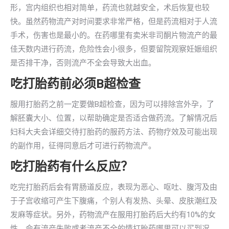
形，宫内组织也相对简单，药流也就越安全，术后恢复也较
快。虽然药物流产对时间要求非常严格，但是药流相对于人流
手术，伤害也是最小的。在药哪里有卖米非司酮片物流产的最
佳天数内进行药流，危险性会小很多，但要留院观察妊娠组织
是否排干净，否则流产不全会导致大出血。
吃打胎药前必须B超检查
服用打胎药之前一定要做B超检查，因为可以排除宫外孕，了
解胚囊大小、位置，以帮助确定是否适合做药流。了解情况后
妇科大夫会详细交待打胎药的服药方法、药物疗效及可能出现
的副作用，征得同意后才可进行药物流产。
吃打胎药有什么反应？
吃完打胎药后会有胃肠道反应，表现为恶心、呕吐、腹泻及由
于子宫收缩可产生下腹痛，个别人有发热、头晕、皮肤潮红及
发麻等症状。另外，药物流产在服用打胎药后大约有10%的女
性，会有流产失败或者流产不全的情打胎药哪里可以买到况，