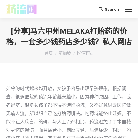
Search
搜
索：
[分享]马六甲州MELAKA打胎药的价
格，一套多少钱药店多少钱？私人网店
你在这里：
首页
新加坡
[分享]马…
如今的时代越来越开放，女孩子容易出现早熟现象，根据调
查，很多医院的药流年龄越来越小。因为种种原因，工作，或
者经济，很多女孩子都不得不选择药流，又不好意思去医院做
无痛人流，所以想自己吃打胎药解决。吃药就能终止妊娠，不
能不让人欣喜，的确，与人工流产相比，药流避免了手术器械
对身体的损伤，而且痛苦小、副反应轻、后遗症少，相比，药