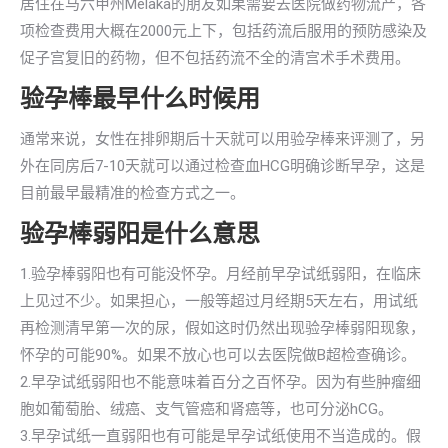
居住在马六甲州Melaka的朋友如果需要去医院做药物流产，各
项检查费用大概在2000元上下，包括药流后服用的预防感染及
促子宫复旧的药物，但不包括药流不全的清宫术手术费用。
验孕棒最早什么时候用
通常来说，女性在排卵期后十天就可以用验孕棒来评测了，另
外在同房后7-10天就可以通过检查血HCG明确诊断早孕，这是
目前最早最精准的检查方式之一。
验孕棒弱阳是什么意思
1.验孕棒弱阳也有可能没怀孕。月经前早孕试纸弱阳，在临床
上见过不少。如果担心，一般等超过月经期5天左右，用试纸
再检测清早第一次的尿，假如这时仍然出现验孕棒弱阳现象，
怀孕的可能90%。如果不放心也可以去医院做B超检查确诊。
2.早孕试纸弱阳也不能意味着百分之百怀孕。因为有些肿瘤细
胞如葡萄胎、绒癌、支气管癌和肾癌等，也可分泌hCG。
3.早孕试纸一直弱阳也有可能是早孕试纸使用不当造成的。假