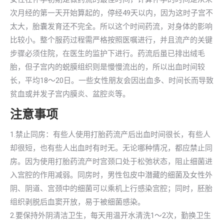
次月经的第一天开始算起的，停经49天以内，因为这时子宫不
太大，胎囊发育还不完全。所以这个时间药流，对身体的影响
比较小。整个服药过程需严格按照医嘱进行，并且流产的关键
步骤必须住院，在医生的监护下进行。药流后虽已排出绒毛
胎，但子宫内的蜕膜组织则是慢慢流出的，所以出血时间较
长，平均18～20日。一些女性朋友会因出血多、时间长而导致
贫血或并发子宫内膜炎、盆腔炎等。
注意事项
1.禁止同房：有些人使用打胎药流产后出血时间很长，有些人
却很短，也有些人出血时有时无。无论哪种情况，都应禁止同
房。因为使用打胎药流产时宫颈口处于松弛状态，阻止细菌进
入宫腔的作用减弱。同房时，男性包皮中潜藏的细菌及女性外
阴、阴道、宫颈中的细菌可以乘机上行感染宫腔；同时，胚胎
组织剥脱后血窦开放，易于被细菌感染。
2.要保持外阴清洁卫生，每天用温开水清洗1～2次，勤换卫生