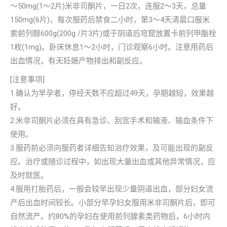
～50mg(1～2片)米非司酮片，一日2次，连服2～3天，总量
150mg(6片)，每次服药后禁食二小时，第3～4天清晨口服米
索前列醇600g(200g /片3片)或于阴道后穹窟放置卡前列甲酯栓
1枚(1mg)。卧床休息1～2小时，门诊观察6小时。注意用药后
出血情况，有无妊娠产物排出和副反应。
[注意事项]
1.确认为早孕者，停经天数不应超过49天，孕期越短，效果越
好。
2.米非司酮片必须在具有急诊、刮宫手术和输液、输血条件下
使用。
3.服药前必须向服药者详细告知治疗效果，及可能出现的副反
应。治疗或随诊过程中，如出现大量出血或其他异常情况，应
及时就医。
4.服用打胎药后，一般会较早出现少量阴道出血，部分妇女流
产后出血时间较长。小部分早孕妇女服用米非司酮片后，即可
自然流产。约80%的孕妇在使用前列腺素类药物后，6小时内