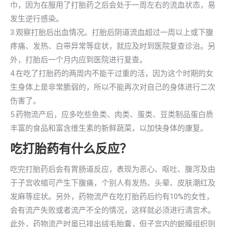
巾，因为在服用了打胎药之后会处于一周左右的流血状态，易
发生逆行感染。
3.观察打胎后出血情况。打胎后阴道流血超过一周以上或下腹
疼痛、发热、白带异常等症状，就应及时到医院复查诊治。另
外，打胎后一个月内应到医院进行复查。
4.在吃了打胎药的两周内不能干过重的活，因为这个时期的女
生身体上是非常脆弱的，所以不能再次对自己的身体进行二次
伤害了。
5.药物流产后，应多吃些鱼类、肉类、蛋类、豆类制品蛋白质
丰富的食品和富含维生素的新鲜蔬菜，以加快身体的康复。
吃打胎药有什么反应？
吃完打胎药后会有胃肠道反应，表现为恶心、呕吐、腹泻及由
于子宫收缩可产生下腹痛，个别人有发热、头晕、皮肤潮红及
发麻等症状。另外，药物流产在吃打胎药后约有10%的女性，
会有流产失败或者流产不全的情况，这样就必须进行清宫术。
此外，药物流产时虽已排出绒毛胎囊，但子宫内的蜕膜组织则