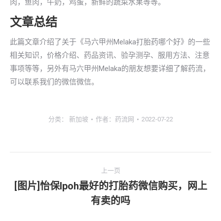
肉，鱼肉，牛奶，鸡蛋，新鲜的蔬菜水果等等。
文章总结
此篇文章介绍了关于《马六甲州Melaka打胎药哪个好》的一些
相关知识，价格介绍、药品资讯、验孕测孕、服用方法、注意
事项等等，另外有马六甲州Melaka的朋友想要详细了解药流，
可以联系我们的微信微信。
分类：
新加坡
作者：
药流网
2022-07-22
文
上一页
章
[图片]怡保lpoh最好的打胎药微信购买，网上
上
有卖的吗
导
一
文