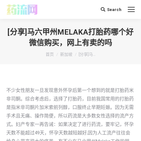
Search
搜
索：
[分享]马六甲州MELAKA打胎药哪个好
微信购买，网上有卖的吗
你在这里：
首页
新加坡
[分享]马…
不少女性朋友一旦发现意外怀孕后第一个想到的就是打胎药米
非司酮。综合考虑后，选择了打胎药，目前我国常用的打胎药
是指米非司酮片加米索前列醇，口服终止早期妊娠。因为无需
手术且无痛、操作简便，所以药流是大多数女性选择的流产方
式。妇产专家一再告诫：如果决定了进行药流，要牢记，怀孕
天数不能超过49天，怀孕天数越短越好;因为人工流产往往会