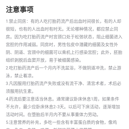
注意事项
1.禁止同房：有的人吃打胎药流产后出血时间很长，有的人却
很短，也有的人出血时有时无。无论哪种情况，都应禁止同
房。因为吃打胎药流产时宫颈口处于松弛状态，阻止细菌进入
宫腔的作用减弱。同房时，男性包皮中潜藏的细菌及女性外
阴、阴道、宫颈中的细菌可以乘机上行感染宫腔；此外，胚胎
组织剥脱后血窦开放，易于被细菌感染。
2.吃打胎药流产后一个月内不洗盆浴，不做阴道冲洗，禁止游
泳，禁止着凉。
3.凡因服用打胎药流产失败或没有流干净、清宫术者，术后必
须服用抗生素。
4.药流后要注意适当休息。通常建议卧床休息1周，如果条件
不允许，最少应卧床休息2-3天。以后可下床活动，逐渐增加
活动时间。在堕胎后半月内不要从事重体力劳动。
5.注意营养的补充，多吃一些含有丰富蛋白质的食物，像鸡