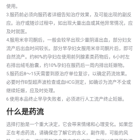
使用。
3.服药前必须向服药者详细告知治疗效果，及可能出现的副反
应。治疗或随诊过程中，如出现大量出血或其他异常情况，应
及时就医。
4.服用米非司酮后，一般会较早出现少量阴道出血，部分妇女
流产后出血时间较长。部分早孕妇女服用米非司酮片后，即可
自然流产。约80%的孕妇在使用前列腺素类药物后，6小时左
右排出绒毛胎囊，约10%孕妇在服药后一周内排出妊娠物。
5.服药后8～15天需要到原治疗单位复诊，以确定药流效果。
必要时作B型超声波检查或血HCG测定，如确诊为流产不全或
继续妊娠，应及时处理。
6.使用本品终止早孕失败者，必须进行人工流产终止妊娠。
什么是药流
选择打胎是一个重大决定，它会带来情绪和心理变化。如果您
正在考虑药流，请确保您了解它的含义，副作用，可能的风