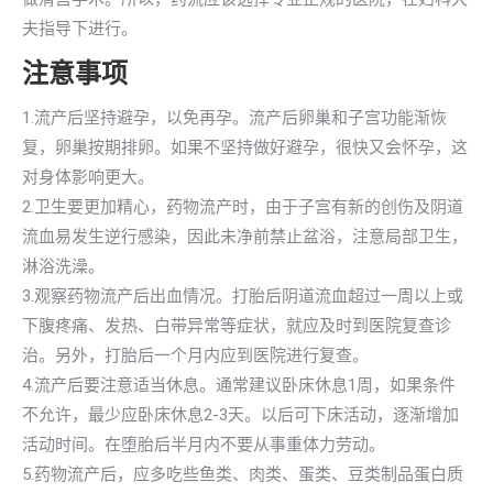
夫指导下进行。
注意事项
1.流产后坚持避孕，以免再孕。流产后卵巢和子宫功能渐恢
复，卵巢按期排卵。如果不坚持做好避孕，很快又会怀孕，这
对身体影响更大。
2.卫生要更加精心，药物流产时，由于子宫有新的创伤及阴道
流血易发生逆行感染，因此未净前禁止盆浴，注意局部卫生，
淋浴洗澡。
3.观察药物流产后出血情况。打胎后阴道流血超过一周以上或
下腹疼痛、发热、白带异常等症状，就应及时到医院复查诊
治。另外，打胎后一个月内应到医院进行复查。
4.流产后要注意适当休息。通常建议卧床休息1周，如果条件
不允许，最少应卧床休息2-3天。以后可下床活动，逐渐增加
活动时间。在堕胎后半月内不要从事重体力劳动。
5.药物流产后，应多吃些鱼类、肉类、蛋类、豆类制品蛋白质