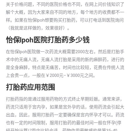
关于价格问题，不同的医院价格也不同，在网上问价钱知识了
解个大概，因为大家来自不同的地方，每个地方的收费都不一
样。如果在怡保lpoh想要购买打胎药，可以打电话到医院询问
（我就是这样做的，效果很好）。
怡保lpoh医院打胎药多少钱
在怡保lpoh医院做一次药流大概需要2000左右，然后是打胎手
术中的无痛人流，无痛人流打胎是采用的新的麻醉药，进行的
是全身麻醉，特点是无痛苦，时间也比较短，花费在传统人流
上会贵一点，一般在￥2000元–￥3000元之间。
打胎药应用范围
打胎药指的是通过服用药物的方式终止早期妊娠。通常来讲，
药流只适用于宫内孕，如果是宫外孕的话，使用药流会引起大
出血，因此，服用打胎药一定要确保是宫内怀孕才可以。药流
也有一定的时间限制，服用打胎药的最佳时间一般在怀孕(停
经开始计算)7周内比较合适，药物作用最敏感的是第35-40