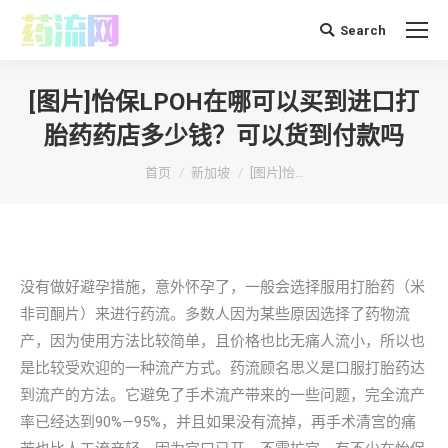
Search
搜
索：
[图片]怡保LPOH在哪可以买到进口打
胎药药店多少钱？可以货到付款吗
你在这里：
首页
新加坡
[图片]怡…
没有做好避孕措施，意外怀孕了，一般会选择服用打胎药（米
非司酮片）来进行药流。多数人因为某些原因选择了药物流
产，因为使用方法比较简单，且价格也比无痛人流小，所以也
是比较受欢迎的一种流产方式。药流顾名思义是口服打胎药达
到流产的方法。它避免了手术流产带来的一些问题，完全流产
率已经达到90%—95%，并且如果没有流掉，再手术清宫的痛