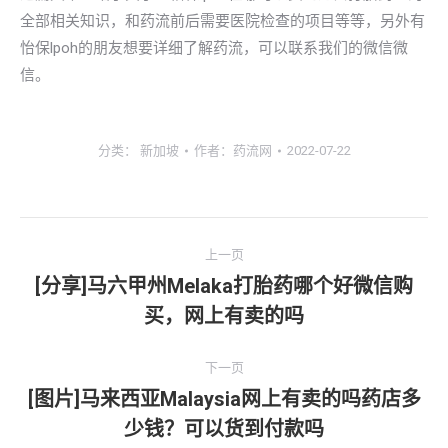
全部相关知识，和药流前后需要医院检查的项目等等，另外有
怡保lpoh的朋友想要详细了解药流，可以联系我们的微信微
信。
分类：
新加坡
作者：
药流网
2022-07-22
文
上一页
章
[分享]马六甲州Melaka打胎药哪个好微信购
上
买，网上有卖的吗
导
一
文
航
下一页
章：
[图片]马来西亚Malaysia网上有卖的吗药店多
下
少钱？可以货到付款吗
一