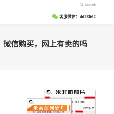
搜
Search
索：
客服微信：dd23562
药）微信购买，网上有卖的吗
发
佳