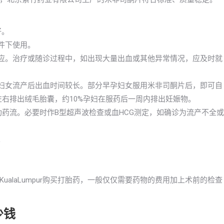
好。
件下使用。
反应。治疗或随诊过程中，如出现大量出血或其他异常情况，应及时就
分妇女流产后出血时间较长。部分早孕妇女服用米非司酮片后，即可自
左右排出绒毛胎囊，约10%孕妇在服药后一周内排出妊娠物。
成功药流。必要时作B型超声波检查或血HCG测定，如确诊为流产不全或
。
alaLumpur购买打胎药，一般仅仅需要药物的费用加上术前的检查
少钱