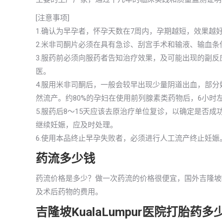
[注意事项]
1.确认为早孕者，怀孕天数在7周内，孕期越短，效果越
2.米非司酮片必须在具有急诊、刮宫手术和输液、输血条
3.服药前必须向服药者告知治疗效果，及可能出现的副
医。
4.服用米非司酮后，一般会较早出现少量阴道出血，部
然流产。约80%的孕妇在使用前列腺素类药物后，6小时
5.服药后8～15天应该去原治疗单位复诊，以确定是否
继续妊娠，应及时处理。
6.使用本品终止早孕失败者，必须进行人工流产终止妊娠
药流多少钱
药流价格是多少？做一次药流的价格很便宜，国外吉隆坡Ku
及术后药物的费用。
吉隆坡KualaLumpur医院打胎药多