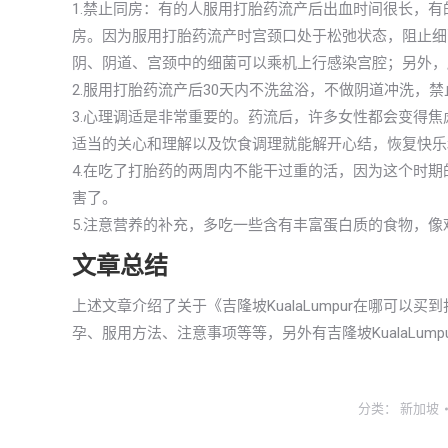
1.禁止同房：有的人服用打胎药流产后出血时间很长，
房。因为服用打胎药流产时宫颈口处于松弛状态，阻止细
阴、阴道、宫颈中的细菌可以乘机上行感染宫腔；另外，
2.服用打胎药流产后30天内不洗盆浴，不做阴道冲洗，
3.心理调适是非常重要的。药流后，许多女性都会变得
适当的关心和理解以及饮食调理就能解开心结，恢复快乐
4.在吃了打胎药的两周内不能干过重的活，因为这个时
害了。
5.注意营养的补充，多吃一些含有丰富蛋白质的食物，
文章总结
上述文章介绍了关于《吉隆坡KualaLumpur在哪可
孕、服用方法、注意事项等等，另外有吉隆坡KualaLu
分类：
新加坡