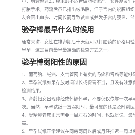
小，胎囊超过2.3 厘米的不适合做药物流产。女性朋友
打胎手术。药流后虽已排出绒毛胎，但子宫内的蜕膜组织
友会因出血多、时间长而导致贫血或并发子宫内膜炎、盆
验孕棒最早什么时候用
通常来讲，女性在排卵期后十天就可以打胎药的价格用验孕
早孕，这是目前最早最准确的检查方式之一。
验孕棒弱阳性的原因
1、葡萄胎、绒癌、支气管网上有卖的吗癌和肾癌等能够
2、早孕试纸如果存放时间过长或保管不当，且没有注意
检测结果。
3、育龄妇女出现停经或怀疑怀孕，不要仅仅依靠一次早
次。当然，早孕试纸一直弱阳时，最可靠的还是及时到医
4、受精卵着床正常需要一周左右的时间，也就是说，最
高。
5、早孕试纸正常建议在同房两周以后或月经推迟一周以