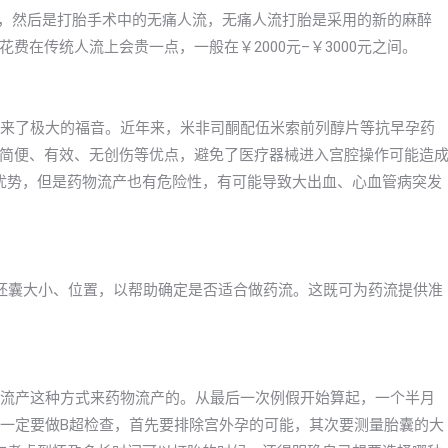
00左右，然后是打胎手术中的无痛人流，无痛人流打胎是采用的新的麻醉
在传统人流上会贵一点，一般在￥2000元–￥3000元之间。
带来了极大的福音。近年来，米非司酮配伍米索前列醇片等抗早孕药
简便、有效、无创伤等优点，避免了医疗器械进入宫腔操作可能造
优势，但是药物流产也有危险性，有可能导致大出血、心血管病突发
胚囊大小、位置，以帮助确定是否适合做药流。这既可为药流提供准
物流产这种方式来药物流产的。从最后一次例假开始算起，一个半月
，一定要做B超检查，首先要排除宫外孕的可能，其次要测量胎囊的大