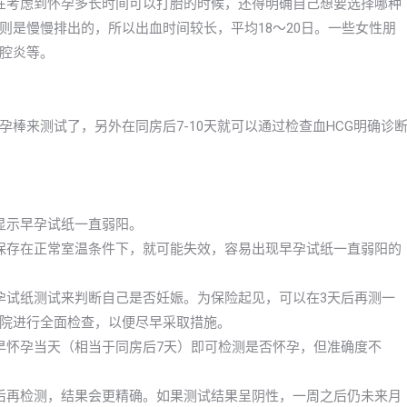
们在考虑到怀孕多长时间可以打胎的时候，还得明确自己想要选择哪种
则是慢慢排出的，所以出血时间较长，平均18～20日。一些女性朋
腔炎等。
棒来测试了，另外在同房后7-10天就可以通过检查血HCG明确诊
显示早孕试纸一直弱阳。
保存在正常室温条件下，就可能失效，容易出现早孕试纸一直弱阳的
孕试纸测试来判断自己是否妊娠。为保险起见，可以在3天后再测一
院进行全面检查，以便尽早采取措施。
早怀孕当天（相当于同房后7天）即可检测是否怀孕，但准确度不
后再检测，结果会更精确。如果测试结果呈阴性，一周之后仍未来月