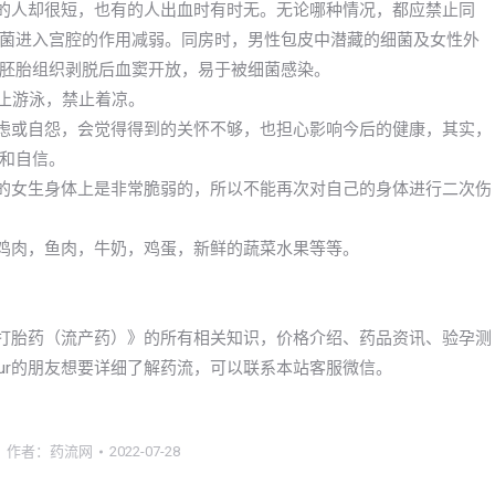
有的人却很短，也有的人出血时有时无。无论哪种情况，都应禁止同
菌进入宫腔的作用减弱。同房时，男性包皮中潜藏的细菌及女性外
胚胎组织剥脱后血窦开放，易于被细菌感染。
禁止游泳，禁止着凉。
焦虑或自怨，会觉得得到的关怀不够，也担心影响今后的健康，其实，
和自信。
期的女生身体上是非常脆弱的，所以不能再次对自己的身体进行二次伤
像鸡肉，鱼肉，牛奶，鸡蛋，新鲜的蔬菜水果等等。
以买到打胎药（流产药）》的所有相关知识，价格介绍、药品资讯、验孕测
mpur的朋友想要详细了解药流，可以联系本站客服微信。
作者：
药流网
2022-07-28