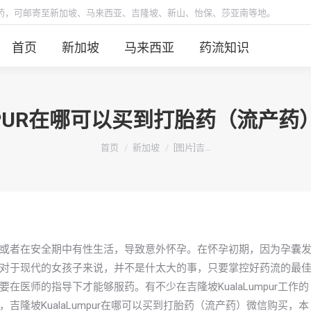
胎药，可邮寄至新加坡、马来西亚、吉隆坡、新山、怡保、莎亚南等地。
首页
新加坡
马来西亚
药流知识
LUMPUR在哪可以买到打胎药（流产
你在这里：
首页
新加坡
[图片]吉…
或者在安全期中有性生活，导致意外怀孕。在怀孕初期，因为孕囊
对于现代的女孩子来说，并不是什太大的事，只要掌控好药流的最
医师的指导下才能够服药。有不少在吉隆坡KualaLumpur工作的
隆坡KualaLumpur在哪可以买到打胎药（流产药）微信购买，本