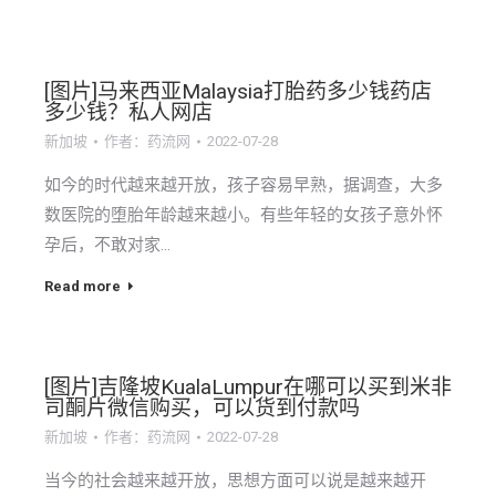
[图片]马来西亚Malaysia打胎药多少钱药店
多少钱？私人网店
新加坡
作者：
药流网
2022-07-28
如今的时代越来越开放，孩子容易早熟，据调查，大多
数医院的堕胎年龄越来越小。有些年轻的女孩子意外怀
孕后，不敢对家…
Read more
[图片]吉隆坡KualaLumpur在哪可以买到米非
司酮片微信购买，可以货到付款吗
新加坡
作者：
药流网
2022-07-28
当今的社会越来越开放，思想方面可以说是越来越开