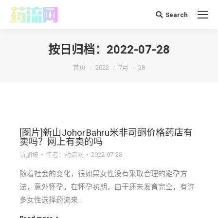
Search
搜
索：
按日归档：
2022-07-28
你在这里：
首页
2022
7月
28
[图片]新山JohorBahru米非司酮价格药店有
卖吗？网上有卖的吗
新加坡
作者：
药流网
2022-07-28
随着社会的变化，很如果女性没有采取合理的避孕方
法，意外怀孕。在怀孕初期，由于还未发育完全，有许
多女性选择药流来…