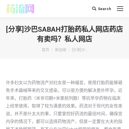
Search
搜
索：
[分享]沙巴SABAH打胎药私人网店药店
有卖吗？私人网店
你在这里：
首页
新加坡
[分享]沙…
许多妇女以为药物流产对妇女是一种福音，使用打胎药能够避
免手术器械带来的交叉感染，可以很方便的解决意外怀孕。近
年来，打胎药（米非司酮+米索前列醇）等抗早孕药物在临床
上经常使用，取得了较为满意的效果。药流对于现代的女性来
说，并不是什太大的事，只要掌控好药流的最佳时间，确保宫
内孕的情况下，都可以选择药物流产，但是一定要在大夫的指