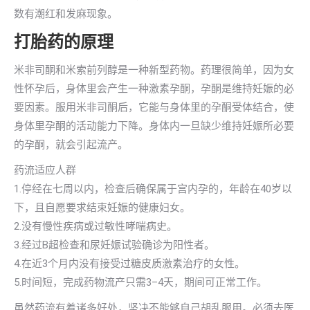
数有潮红和发麻现象。
打胎药的原理
米非司酮和米索前列醇是一种新型药物。药理很简单，因为女
性怀孕后，身体里会产生一种激素孕酮，孕酮是维持妊娠的必
要因素。服用米非司酮后，它能与身体里的孕酮受体结合，使
身体里孕酮的活动能力下降。身体内一旦缺少维持妊娠所必要
的孕酮，就会引起流产。
药流适应人群
1.停经在七周以内，检查后确保属于宫内孕的，年龄在40岁以
下，且自愿要求结束妊娠的健康妇女。
2.没有慢性疾病或过敏性哮喘病史。
3.经过B超检查和尿妊娠试验确诊为阳性者。
4.在近3个月内没有接受过糖皮质激素治疗的女性。
5.时间短，完成药物流产只需3–4天，期间可正常工作。
虽然药流有着诸多好处，坚决不能够自己胡乱服用。必须去医