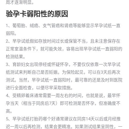
周才逐渐明显。
验孕卡弱阳性的原因
1、葡萄胎、绒癌、支气管癌和肾癌等能够显示早孕试纸一直
弱阳。
2、早孕试纸假如存放时间过长或保管不当，且未注意保存在
正常室温条件下，就可能失效，容易出现早孕试纸一直弱阳的
检测结果。
3、育龄妇女出现停经或怀疑怀孕，不要仅仅依靠一次早孕试
纸测试来判断自己是否妊娠。为保险起见，可以在3天后再次
测试。当然，早孕试纸一直弱阳时，最可靠的还是及时到医院
进行全面检查，以便尽早采取措施。
4、受精卵着床通常需要一周左右的时间，也就是说，最早怀
孕当天（相当于同房后7天）即可检测是否怀孕，但准确度不
高。
5、早孕试纸打胎药哪个好通常建议在同房14天以后或月经推
迟一周以后再检测，结果会更精准。如果测试结果呈阴性，一