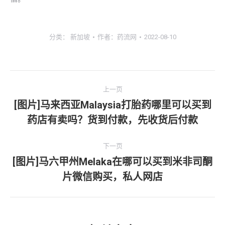
分类：
新加坡
作者：
药流网
2022-08-10
文
上一页
章
[图片]马来西亚Malaysia打胎药哪里可以买到
上
药店有卖吗？货到付款，先收货后付款
导
一
文
航
下一页
章：
[图片]马六甲州Melaka在哪可以买到米非司酮
下
片微信购买，私人网店
一
文
章：