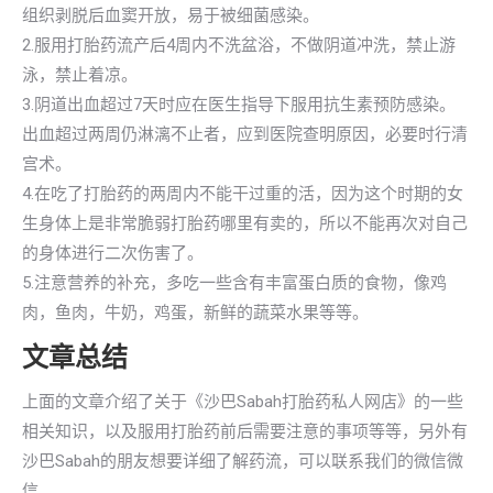
组织剥脱后血窦开放，易于被细菌感染。
2.服用打胎药流产后4周内不洗盆浴，不做阴道冲洗，禁止游
泳，禁止着凉。
3.阴道出血超过7天时应在医生指导下服用抗生素预防感染。
出血超过两周仍淋漓不止者，应到医院查明原因，必要时行清
宫术。
4.在吃了打胎药的两周内不能干过重的活，因为这个时期的女
生身体上是非常脆弱打胎药哪里有卖的，所以不能再次对自己
的身体进行二次伤害了。
5.注意营养的补充，多吃一些含有丰富蛋白质的食物，像鸡
肉，鱼肉，牛奶，鸡蛋，新鲜的蔬菜水果等等。
文章总结
上面的文章介绍了关于《沙巴Sabah打胎药私人网店》的一些
相关知识，以及服用打胎药前后需要注意的事项等等，另外有
沙巴Sabah的朋友想要详细了解药流，可以联系我们的微信微
信。