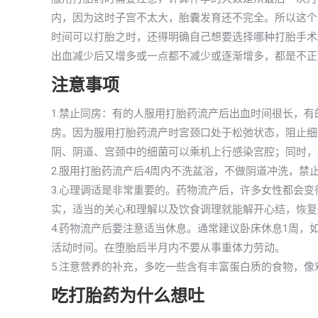
内，因为这时子宫不太大，胎囊发育还不完全。所以这个
时间可以打胎之时，还得明确自己想要选择哪种打胎手术。
出血减少后又增多或一点都不减少或逐渐增多，都是不正
注意事项
1.禁止同房：有的人服用打胎药流产后出血时间很长，
房。因为服用打胎药流产时宫颈口处于松弛状态，阻止细
阴、阴道、宫颈中的细菌可以乘机上行感染宫腔；同时，
2.服用打胎药流产后4周内不洗盆浴，不做阴道冲洗，禁
3.心理调适是非常重要的。药物流产后，许多女性都会
实，适当的关心和理解以及饮食调理就能解开心结，恢复
4.药物流产后要注意适当休息。通常建议卧床休息1周，
活动时间。在堕胎后半月内不要从事重体力劳动。
5.注意营养的补充，多吃一些含有丰富蛋白质的食物，
吃打胎药为什么想吐