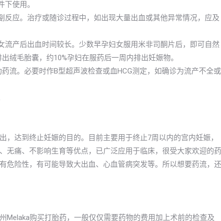
件下使用。
的副反应。治疗或随诊过程中，如出现大量出血或其他异常情况，应及
妇女流产后出血时间较长。少数早孕妇女服用米非司酮片后，即可自然
排出绒毛胎囊，约10%孕妇在服药后一周内排出妊娠物。
成功药流。必要时作B型超声波检查或血HCG测定，如确诊为流产不全或
。
出，达到终止妊娠的目的。目前主要用于终止7周以内的宫内妊娠，
手术、无痛、不影响生育等优点，已广泛应用于临床，很受大家欢迎的
有危险性，有可能导致大出血、心血管病突发等。所以想要药流，
Melaka购买打胎药，一般仅仅需要药物的费用加上术前的检查及