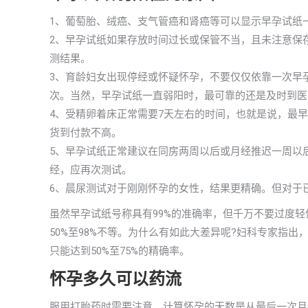
1、葡萄胎、绒癌、支气管癌和肾癌等可以显示早孕试纸
2、早孕试纸如果存放时间过长或保管不当，且未注意保
测结果。
3、育龄妇女出现停经或怀疑怀孕，不要仅仅依靠一次早
次。当然，早孕试纸一直弱阳时，最可靠的还是及时到医
4、受精卵着床正常需要7天左右的时间，也就是说，最
货到付款不高。
5、早孕试纸正常建议在同房两周以后或月经推迟一周以
经，应再次测试。
6、晨尿测试对于刚刚怀孕的女性，结果更精确。但对于
虽然早孕试纸号称具有99%的准确率，但千万不要过度
50%至98%不等。为什么有如此大差异呢?妇科专家指
只能达到50%至75%的精确率。
怀孕多久可以药流
服用打胎药时需要注意，计算怀孕的天数是从最后一次月