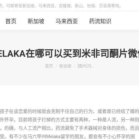
胎药，可邮寄至新加坡、马来西亚、吉隆坡、新山、怡保、莎亚南等地。
首页
新加坡
马来西亚
药流知识
MELAKA在哪可以买到米非司酮片
你在这里：
首页
新加坡
[图片]马…
孩子在谈恋爱的时候就会克制不住自己的行为，或者是已经结了婚
外怀孕。目前将孩子打掉的方式主要有两种，一种是人流，另一种
，的确，与人工流产相比，药流避免了手术器械对身体的损伤，而
。有不少在马六甲州Melaka留学的朋友，都会有不小心怀孕的困