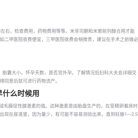
000左右，检查费用，药物费用等等。米非司酮和米索前列醇合用才能
如二甲医院收费便宜，三甲医院收费会稍微贵，建议在手术之前做
，胎囊大小，怀孕天数，是否宫外孕。了解情况后妇科大夫会详细交
得同意后就可进行药物流产。
早什么时候用
体绒毛膜促性腺激素的值。这种激素是由胎盘生产的，在受精卵着床时
现在尿液里，因为量少，有可能不容易测验出来，直到妊娠1―2.5