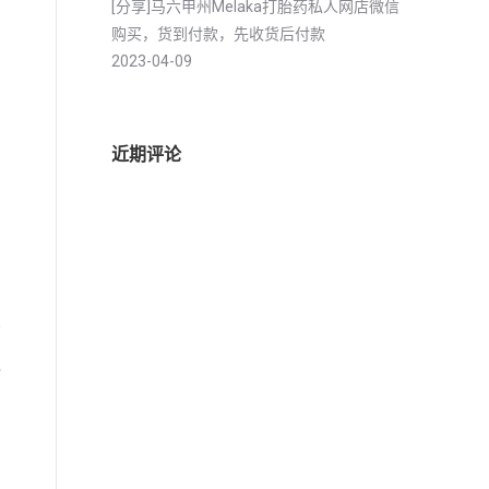
[分享]马六甲州Melaka打胎药私人网店微信
购买，货到付款，先收货后付款
2023-04-09
近期评论
药
还