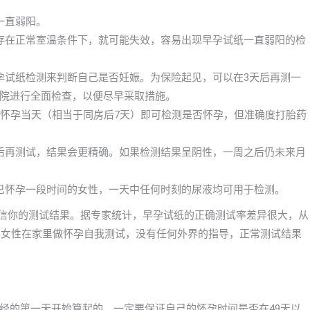
一直弱阳。
存在正常室温条件下，就可能失效，容易出现早孕试纸一直弱阳的检
孕试纸检测来判断自己是否妊娠。为保险起见，可以在3天后再测一
院进行全面检查，以便尽早采取措施。
早怀孕当天（相当于同房后7天）即可检测是否怀孕，但准确度打胎药
后再测试，结果会更精确。如果检测结果呈阴性，一周之后仍未来月
已怀孕一段时间的女性，一天中任何时刻的尿液均可用于检测。
轻信你的测试结果。据专家统计，早孕试纸的正确测试率差异很大，从
出，女性在家里做怀孕自我测试，没有任何外界的指导，正常测试结果
经的第一天开始算起的，一定要保证自己的怀孕时间是否在49天以