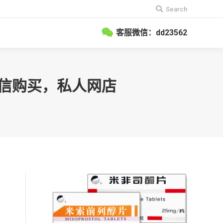
搜
Search
索：
客服微信：dd23562
微信购买，私人网店
的
则
且