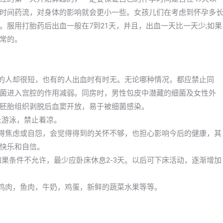
时间药流，对身体的影响就会更小一些。女孩儿们在考虑到怀孕多
服用打胎药后出血一般在7到21天，并且，出血一天比一天少;如果
常的。
有的人却很短，也有的人出血时有时无。无论哪种情况，都应禁止同
菌进入宫腔的作用减弱。同房时，男性包皮中潜藏的细菌及女性外
胚胎组织剥脱后血窦开放，易于被细菌感染。
止游泳，禁止着凉。
变得焦虑或自怨，会觉得得到的关怀不够，也担心影响今后的健康，其
快乐和自信。
如果条件不允许，最少应卧床休息2-3天。以后可下床活动，逐渐增加
像鸡肉，鱼肉，牛奶，鸡蛋，新鲜的蔬菜水果等等。