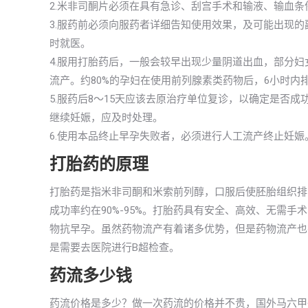
2.米非司酮片必须在具有急诊、刮宫手术和输液、输血条
3.服药前必须向服药者详细告知使用效果，及可能出现
时就医。
4.服用打胎药后，一般会较早出现少量阴道出血，部分
流产。约80%的孕妇在使用前列腺素类药物后，6小时内
5.服药后8～15天应该去原治疗单位复诊，以确定是否
继续妊娠，应及时处理。
6.使用本品终止早孕失败者，必须进行人工流产终止妊娠
打胎药的原理
打胎药是指米非司酮和米索前列醇，口服后使胚胎组织排
成功率约在90%-95%。打胎药具有安全、高效、无需
物抗早孕。虽然药物流产有着诸多优势，但是药物流产也
是需要去医院进行B超检查。
药流多少钱
药流价格是多少？做一次药流的价格并不贵，国外马六甲州