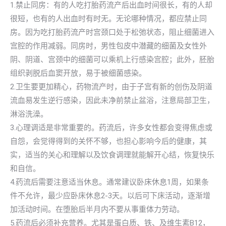
1.禁止同房：有的人吃打胎药流产后出血时间很长，有的人却
很短，也有的人出血时有时无。无论哪种情况，都应禁止同
房。因为吃打胎药流产时宫颈口处于松弛状态，阻止细菌进入
宫腔的作用减弱。同房时，男性包皮中潜藏的细菌及女性外
阴、阴道、宫颈中的细菌可以乘机上行感染宫腔；此外，胚胎
组织剥脱后血窦开放，易于被细菌感染。
2.卫生要更加精心，药物流产时，由于子宫有新的创伤及阴道
流血易发生逆行感染，因此未净前禁止盆浴，注意局部卫生，
淋浴洗澡。
3.心理调适是非常重要的。药流后，许多女性都会变得焦虑或
自怨，会觉得得到的关怀不够，也担心影响今后的健康，其
实，适当的关心和理解以及饮食调理就能解开心结，恢复快乐
和自信。
4.药流后需要注意适当休息。通常建议卧床休息1周，如果条
件不允许，最少应卧床休息2-3天。以后可下床活动，逐渐增
加活动时间。在堕胎后半月内不要从事重体力劳动。
5.药流后必须补充营养。尤其是蛋白质、铁、及维生素B12，