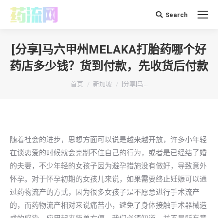
Search
搜
索：
[分享]马六甲州MELAKA打胎药哪个好
药店多少钱？货到付款，先收货后付款
你在这里：
首页
新加坡
[分享]马…
随着社会的进步，思想方面可以说是越来越开放，许多小年轻
在谈恋爱的时候就会克制不住自己的行为，或者是已经结了婚
的夫妻，不少年轻的女孩子因为避孕措施没有做好，导致意外
怀孕。对于怀孕初期的女孩儿来说，如果需要终止妊娠可以通
过药物流产的方式，因为很多女孩子是不愿意进行手术流产
的，而药物流产相对来说痛苦小，避免了身体接触手术器械造