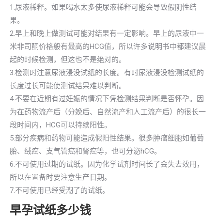
1.尿液稀释。如果喝水太多使尿液稀释可能会导致假阴性结
果。
2.早上和晚上做测试可能对结果有一定影响。早上的尿液中一
米非司酮价格般有最高的HCG值，所以许多说明书中都建议晨
起的时候检测，但这也不是绝对的。
3.检测时注意尿液浸没试纸的长度。有时尿液浸没检测试纸的
长度过长可能使测试结果难以判断。
4.不要在近期有过妊娠的情况下凭检测结果判断是否怀孕。因
为在药物流产后（分娩后、自然流产和人工流产后）的很长一
段时间内，HCG可以持续阳性。
5.部分疾病和药物可能造成假阳性结果。很多肿瘤细胞如葡萄
胎、绒癌、支气管癌和肾癌等，也可分泌hCG。
6.不可使用过期的试纸。因为化学试剂时间长了会失去效用，
所以在置备时要注意生产日期。
7.不可使用已经受潮了的试纸。
早孕试纸多少钱