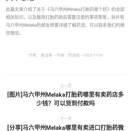
此篇文章介绍了关于《马六甲州Melaka打胎药哪个好》的全部
相关知识，以及服用打胎药前后需要注意的事项等等，另外有
马六甲州Melaka的朋友想要详细了解药流，可以联系我们的微
信微信。
分类：
新加坡
作者：
药流网
2022-11-03
文
上一页
章
[图片]马六甲州Melaka打胎药哪里有卖药店多
上
少钱？可以货到付款吗
导
一
文
航
下一页
章：
[分享]马六甲州Melaka哪里有卖进口打胎药微