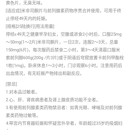
黄色片，无臭无味。
[适应症]米非司酮片与前列腺素药物序贯合并使用，可用于终
止停经49天内的妊娠。
[规格]25陆换行[用法用量]
停经≤49天之健康早孕妇女，空腹或进食2小时后，口服25mg
～50mg(1～2片)米非司酮片，一日2次，连服2～3天，总量
150mg(6片)，每次服药后禁食二小时，第3～4天清晨口服米
索前列醇600g(200g /片3片)或于阴道后穹窟放置卡前列甲酯栓
1枚(1mg)。卧床休息1～2小时，门诊观察6小时。注意用药后
出血情况，有无妊娠产物排出和副反应。
[禁忌]
1.对本品过敏者。
2.心、肝、肾疾病患者及肾上腺皮质功能不全者。
3.有使用前列腺素类药物禁忌者：如青光眼、哮喘及对前列腺
素类药物过敏等。
4.带宫内节育器妊娠和怀疑宫外孕者，年龄超过35岁的吸烟妇