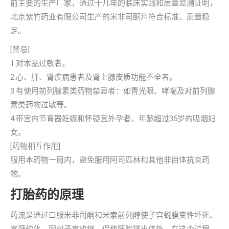
前主要的生产厂家，通过十几年的临床实践和质量监测证明，
北京紫竹药业有限公司生产的米非司酮片符合标准、质量稳
定。
[禁忌]
1.对本品过敏者。
2.心、肝、肾疾病患者及肾上腺皮质功能不全者。
3.有使用前列腺素类药物禁忌者：如青光眼、哮喘及对前列腺
素类药物过敏等。
4.带宫内节育器妊娠和怀疑宫外孕者，年龄超过35岁的吸烟妇
女。
[药物相互作用]
服用本药物一周内，避免服用阿司匹林和其他非畄体抗炎药
物。
打胎药的原理
药流是通过口服米非司酮和米索前列醇使子宫蜕膜变性坏死、