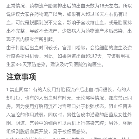
正常情况，药物流产胎囊排出后的出血天数为18天左右。所以
说建议大家在药物流产以后，如果有人超过18天左右仍有出
血，可能是蜕膜剥脱不完全，影响子宫收缩止血，或是胎囊排
出不完整，导致不全流产，少数病人为药物流产术后感染，出
现子宫内膜炎症所引起。
由于打胎后出血时间较长，宫颈口松驰，会给细菌的滋生及逆
行感染提供机会。因此，如果阴道出血超过7天，应该服用抗
生素3-5天预防感染，建议及时到医院咨询医生。
注意事项
1.禁止同房：有的人使用打胎药流产后出血时间很长，有的人
却很短，也有的人出血时有时无。无论哪种情况，都应禁止同
房。因为使用打胎药流产时宫颈口处于松弛状态，阻止细菌进
入宫腔的作用减弱。同房时，男性包皮中潜藏的细菌及女性外
阴、阴道、宫颈中的细菌可以乘机上行感染宫腔；另外，胚胎
组织剥脱后血窦开放，易于被细菌感染。