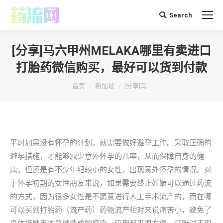
Search
搜
索：
[分享]马六甲州MELAKA哪里有卖进口
打胎药微信购买，最好可以货到付款
你在这里：
首页
新加坡
[分享]马…
平时如果没有怀孕的计划，就需要做好避孕工作。采取正确的
避孕措施，才能够减少意外怀孕的几率，从而保障自身的健
康。但还是有不少年纪较小的女性，出现意外怀孕的情况。对
于怀孕初期的女性朋友来说，如果需要终止妊娠可以通过药流
的方式，因为很多女性是不愿意进行人工手术流产的，而在哪
可以买到打胎药（流产药）药物流产相对来说痛苦小，避免了