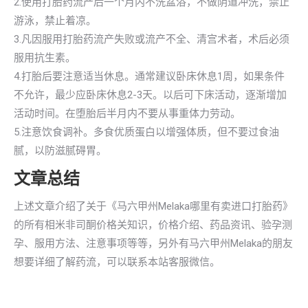
2.使用打胎药流产后一个月内不洗盆浴，不做阴道冲洗，禁止
游泳，禁止着凉。
3.凡因服用打胎药流产失败或流产不全、清宫术者，术后必须
服用抗生素。
4.打胎后要注意适当休息。通常建议卧床休息1周，如果条件
不允许，最少应卧床休息2-3天。以后可下床活动，逐渐增加
活动时间。在堕胎后半月内不要从事重体力劳动。
5.注意饮食调补。多食优质蛋白以增强体质，但不要过食油
腻，以防滋腻碍胃。
文章总结
上述文章介绍了关于《马六甲州Melaka哪里有卖进口打胎药》
的所有相米非司酮价格关知识，价格介绍、药品资讯、验孕测
孕、服用方法、注意事项等等，另外有马六甲州Melaka的朋友
想要详细了解药流，可以联系本站客服微信。