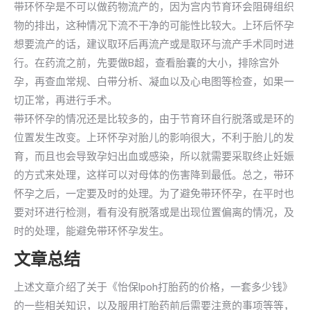
带环怀孕是不可以做药物流产的，因为宫内节育环会阻碍组织
物的排出，这种情况下流不干净的可能性比较大。上环后怀孕
想要流产的话，建议取环后再流产或是取环与流产手术同时进
行。在药流之前，先要做B超，查看胎囊的大小，排除宫外
孕，再查血常规、白带分析、凝血以及心电图等检查，如果一
切正常，再进行手术。
带环怀孕的情况还是比较多的，由于节育环自行脱落或是环的
位置发生改变。上环怀孕对胎儿的影响很大，不利于胎儿的发
育，而且也会导致孕妇出血或感染，所以就需要采取终止妊娠
的方式来处理，这样可以对母体的伤害降到最低。总之，带环
怀孕之后，一定要及时的处理。为了避免带环怀孕，在平时也
要对环进行检测，看有没有脱落或是出现位置偏离的情况，及
时的处理，能避免带环怀孕发生。
文章总结
上述文章介绍了关于《怡保lpoh打胎药的价格，一套多少钱》
的一些相关知识，以及服用打胎药前后需要注意的事项等等，