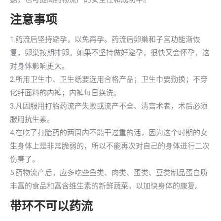
注意事项
1.药流后坚持避孕，以免再孕。药流后卵巢和子宫功能渐恢
复，卵巢按期排卵。如果不坚持做好避孕，很快又会怀孕，这
对身体影响更大。
2.所用卫生巾、卫生纸要选用合格产品；卫生巾要勤换；不穿
化纤面料的内裤；内裤每日换洗。
3.凡因服用打胎药流产失败或流产不全、清宫术者，术后必须
服用抗生素。
4.在吃了打胎药的两周内不能干过重的活，因为这个时期的女
生身体上是非常脆弱的，所以不能再次对自己的身体进行二次
伤害了。
5.药物流产后，应多吃些鱼类、肉类、蛋类、豆类制品蛋白质
丰富的食品和富含维生素的新鲜蔬菜，以加快身体的康复。
带环不可以药流