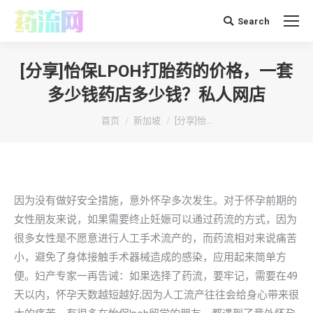
Search
搜
索：
[分享]怡保LPOH打胎药的价格，一套
多少钱药店多少钱？私人网店
你在这里：
首页
新加坡
[分享]怡…
因为没有做好安全措施，意外怀孕多次发生。对于怀孕前期的
女性朋友来说，如果需要终止妊娠可以通过药流的方式，因为
很多女性是不愿意进行人工手术流产的，而药流相对来说痛苦
小，避免了身体接触手术器械造成的感染，应用起来简单方
便。妇产专家一再告诫：如果选择了药流，要牢记，需要在49
天以内，怀孕天数越短越好;因为人工流产往往会给身心带来很