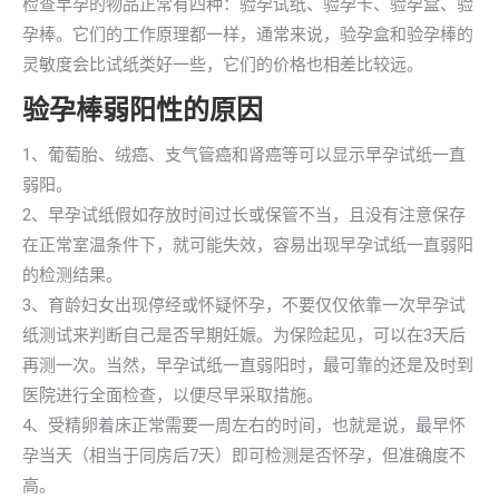
检查早孕的物品正常有四种：验孕试纸、验孕卡、验孕盒、验
孕棒。它们的工作原理都一样，通常来说，验孕盒和验孕棒的
灵敏度会比试纸类好一些，它们的价格也相差比较远。
验孕棒弱阳性的原因
1、葡萄胎、绒癌、支气管癌和肾癌等可以显示早孕试纸一直
弱阳。
2、早孕试纸假如存放时间过长或保管不当，且没有注意保存
在正常室温条件下，就可能失效，容易出现早孕试纸一直弱阳
的检测结果。
3、育龄妇女出现停经或怀疑怀孕，不要仅仅依靠一次早孕试
纸测试来判断自己是否早期妊娠。为保险起见，可以在3天后
再测一次。当然，早孕试纸一直弱阳时，最可靠的还是及时到
医院进行全面检查，以便尽早采取措施。
4、受精卵着床正常需要一周左右的时间，也就是说，最早怀
孕当天（相当于同房后7天）即可检测是否怀孕，但准确度不
高。