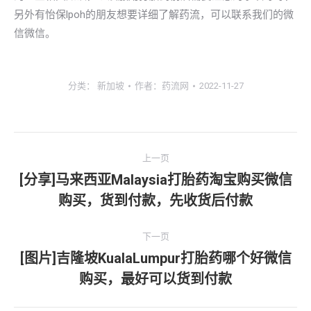
另外有怡保lpoh的朋友想要详细了解药流，可以联系我们的微
信微信。
分类：
新加坡
作者：
药流网
2022-11-27
文
上一页
章
[分享]马来西亚Malaysia打胎药淘宝购买微信
上
购买，货到付款，先收货后付款
导
一
文
航
下一页
章：
[图片]吉隆坡KualaLumpur打胎药哪个好微信
下
购买，最好可以货到付款
一
文