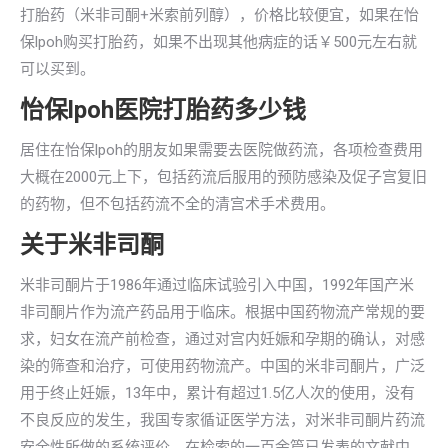
打胎药（米非司酮+米索前列醇），价格比较便宜，如果在怡
保lpoh购买打胎药，如果不出现其他病症的话￥500元左右就
可以买到。
怡保lpoh医院打胎药多少钱
居住在怡保lpoh的朋友如果需要去医院做药流，各项检查费用
大概在2000元上下，包括药流后服用的预防感染及促子宫复旧
的药物，但不包括药流不全的清宫术手术费用。
关于米非司酮
米非司酮片于1986年通过临床试验引入中国，1992年国产米
非司酮片作为流产药品用于临床。根据中国药物流产常规的要
求，妇女在流产前检查，通过对宫内妊娠和孕期的确认，对感
染的筛查和治疗，可使用药物流产。中国的米非司酮片，广泛
用于终止妊娠，13年中，累计有超过1.5亿人次的使用，没有
不良反应的发生，我国专家循证医学方法，对米非司酮片药流
安全性所做的系统评价，在检索的一百余篇已发表的文献中，