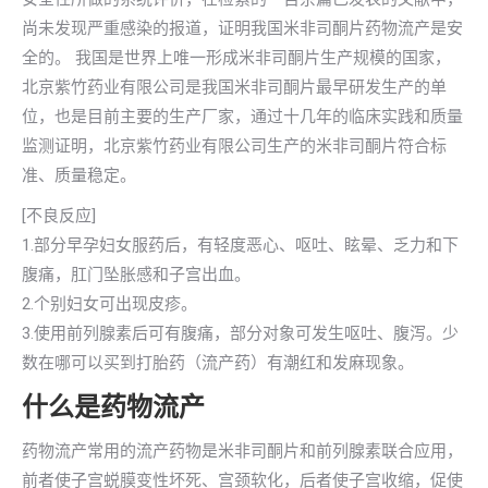
尚未发现严重感染的报道，证明我国米非司酮片药物流产是安
全的。 我国是世界上唯一形成米非司酮片生产规模的国家，
北京紫竹药业有限公司是我国米非司酮片最早研发生产的单
位，也是目前主要的生产厂家，通过十几年的临床实践和质量
监测证明，北京紫竹药业有限公司生产的米非司酮片符合标
准、质量稳定。
[不良反应]
1.部分早孕妇女服药后，有轻度恶心、呕吐、眩晕、乏力和下
腹痛，肛门坠胀感和子宫出血。
2.个别妇女可出现皮疹。
3.使用前列腺素后可有腹痛，部分对象可发生呕吐、腹泻。少
数在哪可以买到打胎药（流产药）有潮红和发麻现象。
什么是药物流产
药物流产常用的流产药物是米非司酮片和前列腺素联合应用，
前者使子宫蜕膜变性坏死、宫颈软化，后者使子宫收缩，促使