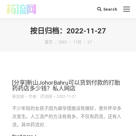
Search
搜
索：
按日归档：
2022-11-27
你在这里：
首页
2022
11月
27
[分享]新山JohorBahru可以货到付款的打胎
药药店多少钱？私人网店
新加坡
作者：
药流网
2022-11-27
不少年轻的女孩子因为避孕措施没有做好，意外怀孕多
次发生。人工流产的方法有很多，不仅有药流，还有人
流，其中药流对…