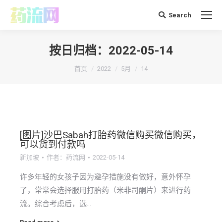
Search
搜
索：
按日归档：
2022-05-14
你在这里：
首页
2022
5月
14
[图片]沙巴Sabah打胎药微信购买微信购买，
可以货到付款吗
新加坡
作者：
药流网
2022-05-14
许多年轻的女孩子因为避孕措施没有做好，意外怀孕
了，常常会选择服用打胎药（米非司酮片）来进行药
流。综合考虑后，选…