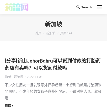
Search
搜
索：
新加坡
你在这里：
首页
新加坡
页面 144
[分享]新山JohorBahru可以货到付款的打胎药
药店有卖吗？可以货到付款吗
作者：
药流网
2022-11-08
不少女性朋友一旦发现意外怀孕后第一个想到的就是打胎药米
非司酮。不少年轻的女孩子意外怀孕后，不敢对家人说，就会
选…
详情