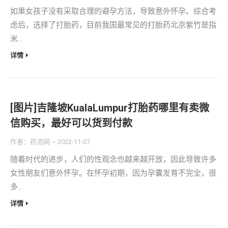
如果女孩子没有采取合理的避孕方法，导致意外怀孕。综合考
虑后，选择了打胎药，目前我国最常见的打胎药北京紫竹是指
米…
详情
[图片]吉隆坡KualaLumpur打胎药哪里有卖微
信购买，最好可以货到付款
作者：
药流网
2022-11-07
随着时代的进步，人们的性观念也越来越开放，因此导致许多
女性朋友们意外怀孕。在怀孕初期，因为孕囊发育不完全，很
多…
详情