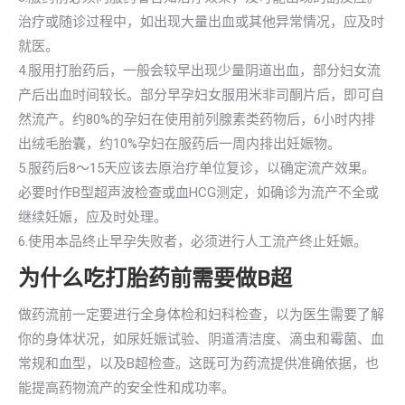
治疗或随诊过程中，如出现大量出血或其他异常情况，应及时
就医。
4.服用打胎药后，一般会较早出现少量阴道出血，部分妇女流
产后出血时间较长。部分早孕妇女服用米非司酮片后，即可自
然流产。约80%的孕妇在使用前列腺素类药物后，6小时内排
出绒毛胎囊，约10%孕妇在服药后一周内排出妊娠物。
5.服药后8～15天应该去原治疗单位复诊，以确定流产效果。
必要时作B型超声波检查或血HCG测定，如确诊为流产不全或
继续妊娠，应及时处理。
6.使用本品终止早孕失败者，必须进行人工流产终止妊娠。
为什么吃打胎药前需要做B超
做药流前一定要进行全身体检和妇科检查，以为医生需要了解
你的身体状况，如尿妊娠试验、阴道清洁度、滴虫和霉菌、血
常规和血型，以及B超检查。这既可为药流提供准确依据，也
能提高药物流产的安全性和成功率。