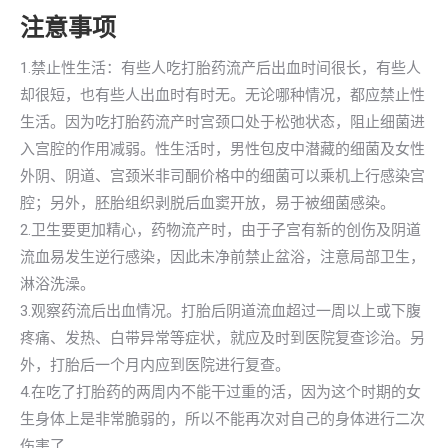
注意事项
1.禁止性生活：有些人吃打胎药流产后出血时间很长，有些人
却很短，也有些人出血时有时无。无论哪种情况，都应禁止性
生活。因为吃打胎药流产时宫颈口处于松弛状态，阻止细菌进
入宫腔的作用减弱。性生活时，男性包皮中潜藏的细菌及女性
外阴、阴道、宫颈米非司酮价格中的细菌可以乘机上行感染宫
腔；另外，胚胎组织剥脱后血窦开放，易于被细菌感染。
2.卫生要更加精心，药物流产时，由于子宫有新的创伤及阴道
流血易发生逆行感染，因此未净前禁止盆浴，注意局部卫生，
淋浴洗澡。
3.观察药流后出血情况。打胎后阴道流血超过一周以上或下腹
疼痛、发热、白带异常等症状，就应及时到医院复查诊治。另
外，打胎后一个月内应到医院进行复查。
4.在吃了打胎药的两周内不能干过重的活，因为这个时期的女
生身体上是非常脆弱的，所以不能再次对自己的身体进行二次
伤害了。