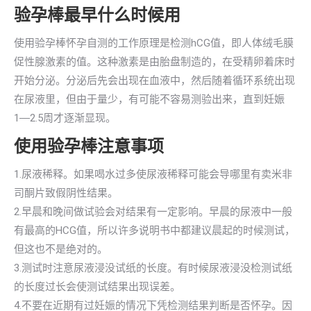
验孕棒最早什么时候用
使用验孕棒怀孕自测的工作原理是检测hCG值，即人体绒毛膜
促性腺激素的值。这种激素是由胎盘制造的，在受精卵着床时
开始分泌。分泌后先会出现在血液中，然后随着循环系统出现
在尿液里，但由于量少，有可能不容易测验出来，直到妊娠
1―2.5周才逐渐显现。
使用验孕棒注意事项
1.尿液稀释。如果喝水过多使尿液稀释可能会导哪里有卖米非
司酮片致假阴性结果。
2.早晨和晚间做试验会对结果有一定影响。早晨的尿液中一般
有最高的HCG值，所以许多说明书中都建议晨起的时候测试，
但这也不是绝对的。
3.测试时注意尿液浸没试纸的长度。有时候尿液浸没检测试纸
的长度过长会使测试结果出现误差。
4.不要在近期有过妊娠的情况下凭检测结果判断是否怀孕。因