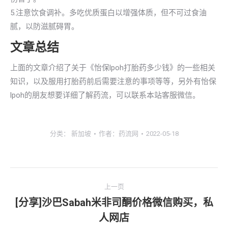
5.注意饮食调补。多吃优质蛋白以增强体质，但不可过食油
腻，以防滋腻碍胃。
文章总结
上面的文章介绍了关于《怡保lpoh打胎药多少钱》的一些相关
知识，以及服用打胎药前后需要注意的事项等等，另外有怡保
lpoh的朋友想要详细了解药流，可以联系本站客服微信。
分类：
新加坡
作者：
药流网
2022-05-18
文
上一页
章
[分享]沙巴Sabah米非司酮价格微信购买，私
上
人网店
导
一