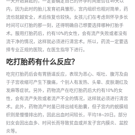
一天开始算起的，一定要确定自己的怀孕时间是否在49天以
内，因为此时的胎儿发育初具雏形，宫内组织也相对简单，药
流也就越安全，术后恢复也较快。女孩儿们在考虑到怀孕多长
时间可以打胎的那一刻，还得明确自己想要选择哪种打胎手
术。服用打胎药后，约有10%的女性，会有流产失败或者没有
流干净的情况，这样就必须进行清宫术。所以，药流一定要选
择专业正规的医院，在医生指导下进行。
吃打胎药有什么反应？
吃完打胎药后会有胃肠道反应，表现为恶心、呕吐、腹泻及由
于子宫收缩可产生下腹痛，个别人有发热、头晕、皮肤潮红及
发麻等症状。另外，药物流产在吃打胎药后大约有10%的女
性，会有流产失败或者流产不全的情况，这样就必须进行清宫
术。此外，药物流产时虽已排出绒毛胎囊，但子宫内的蜕膜组
织则是慢慢排出的，因此出血时间较长，平均18~20日。部分
妇女会因出血多、时间长而导致贫血或并发子宫内膜炎、盆腔
炎等。