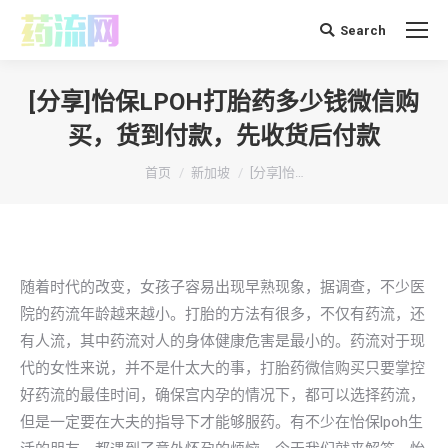
Search
搜
索：
[分享]怡保LPOH打胎药多少钱微信购
买，货到付款，先收货后付款
你在这里：
首页
新加坡
[分享]怡…
随着时代的改变，女孩子容易出现早熟现象，据调查，不少医
院的药流年龄越来越小。打胎的方法有很多，不仅有药流，还
有人流，其中药流对人的身体健康危害是最小的。药流对于现
代的女性来说，并不是什太大的事，打胎药微信购买只要掌控
好药流的最佳时间，确保宫内孕的情况下，都可以选择药流，
但是一定要在大夫的指导下才能够服药。有不少在怡保lpoh生