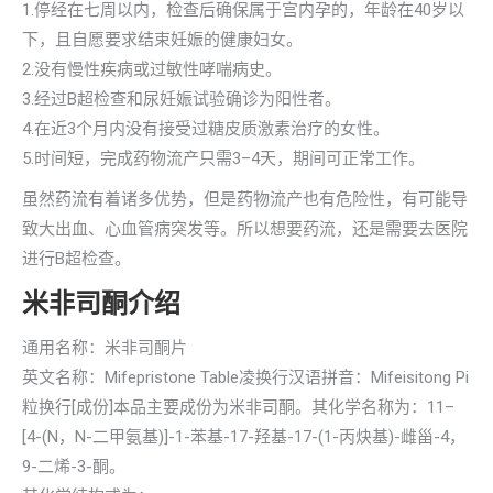
1.停经在七周以内，检查后确保属于宫内孕的，年龄在40岁以
下，且自愿要求结束妊娠的健康妇女。
2.没有慢性疾病或过敏性哮喘病史。
3.经过B超检查和尿妊娠试验确诊为阳性者。
4.在近3个月内没有接受过糖皮质激素治疗的女性。
5.时间短，完成药物流产只需3–4天，期间可正常工作。
虽然药流有着诸多优势，但是药物流产也有危险性，有可能导
致大出血、心血管病突发等。所以想要药流，还是需要去医院
进行B超检查。
米非司酮介绍
通用名称：米非司酮片
英文名称：Mifepristone Table凌换行汉语拼音：Mifeisitong Pi
粒换行[成份]本品主要成份为米非司酮。其化学名称为：11–
[4-(N，N-二甲氨基)]-1-苯基-17-羟基-17-(1-丙炔基)-雌甾-4，
9-二烯-3-酮。