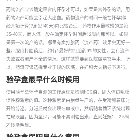
药物流产应该确定是宫内怀孕才可以，如果是宫外孕的话，用
药物流产可能会引起大出血。药物流产的时间一般在怀孕(停
经开始计算)7周(即49天)内比较合适，药物作用最敏感的是第
35-40天，而人流一般在确定怀孕时间后12周内都可以。如果
是第一次流产的话，哪里有卖打胎药（流产药）效果会更好一
些。服用打胎药后，约有1最好的打胎药0%的女性，会有流产
失败或者流产不全的情况，这样就需要到医院做清宫手术。所
以，药流应该选择专业正规的医院，在妇科大夫指导下进行。
验孕盒最早什么时候用
使用验孕盒怀孕自测的工作原理是检测hCG值，即人体绒毛膜
促性腺激素的值。这种激素是由胎盘生产的，在受精卵着床时
开始分泌。分泌后就会出现在血液中，然后随着循环系统出现
在尿液里，因为量少，可能不易测验出来，直到妊娠1―2.5周
才逐渐明显。