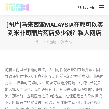
Search
搜
索：
[图片]马来西亚MALAYSIA在哪可以买
到米非司酮片药店多少钱？私人网店
你在这里：
首页
新加坡
[图片]马…
随着人们思想不断的进步，人们的性观念也越来越开放，因此
导致许多女性朋友们意外怀孕。目前人流分为手术和药流两种
方法， 怀孕时间短的女性朋友可以选择药流，时间过长就只
能选择人工流产。我们必须知道，药流是有时间限制的，服用
流产药物前，应到医院进行B超检查，在保证是宫内孕的情况
下，听取医生的建议进行药流。 如果医生认为服用流产药比