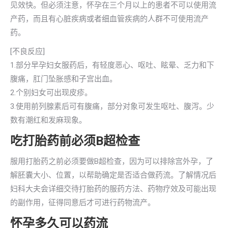
见效快。但必须注意，怀孕在三个月以上的患者不可以使用流
产药，而且有心脏疾病或者细血管疾病的人群不可使用流产
药。
[不良反应]
1.部分早孕妇女服药后，有轻度恶心、呕吐、眩晕、乏力和下
腹痛，肛门坠胀感和子宫出血。
2.个别妇女可出现皮疹。
3.使用前列腺素后可有腹痛，部分对象可发生呕吐、腹泻。少
数有潮红和发麻现象。
吃打胎药前必须B超检查
服用打胎药之前必须要做B超检查，因为可以排除宫外孕，了
解胚囊大小、位置，以帮助确定是否适合做药流。了解情况后
妇科大夫会详细交待打胎药的服药方法、药物疗效及可能出现
的副作用，征得同意后才可进行药物流产。
怀孕多久可以药流