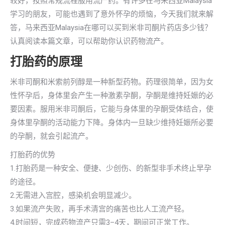
较好，按照常规流程服用流产药。有许多在马来西亚Malaysia
学习的朋友，可能也遇到了意外怀孕的烦恼，今天我们就来解
答，马来西亚Malaysia在哪可以买到米非司酮片药店多少钱？
认真阅读本篇文章，可以帮助你认识药物流产。
打胎药的原理
米非司酮和米索前列醇是一种新型药物。药理很简单，因为女
性怀孕后，身体里会产生一种激素孕酮，孕酮是维持妊娠的必
要因素。服用米非司酮后，它能与身体里的孕酮受体结合，使
身体里孕酮的活动能力下降。身体内一旦缺少维持妊娠所必要
的孕酮，就会引起流产。
打胎药的优势
1.打胎药是一种安全、便捷、少创伤、的新型非手术终止早孕
的途径。
2.无需进入宫腔，感染机会明显减少。
3.如果流产失败，再手术清宫的痛苦也比人工流产轻。
4.时间短，完成药物流产只需3–4天，期间可正常工作。