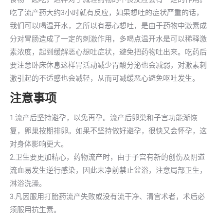
吃了流产药大约3小时就有反应，如果想吐的症状严重的话，
我们可以喝温开水，之所以有恶心想吐，是由于药物中激素成
分对胃肠造成了一定的刺激作用，多喝点温开水是可以稀释激
素浓度，起到缓解恶心想吐症状，避免把药物吐出来。吃药后
要注意卧床休息这样胃活动减少胃酸分泌也会减弱，对激素刺
激引起的不适感也会减轻，从而可减缓恶心避免呕吐发生。
注意事项
1.流产后坚持避孕，以免再孕。流产后卵巢和子宫功能渐恢
复，卵巢按期排卵。如果不坚持做好避孕，很快又会怀孕，这
对身体影响更大。
2.卫生要更加精心，药物流产时，由于子宫有新的创伤及阴道
流血易发生逆行感染，因此未净前禁止盆浴，注意局部卫生，
淋浴洗澡。
3.凡因服用打胎药流产失败或没有流干净、清宫术者，术后必
须服用抗生素。