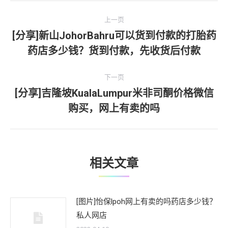
文
上一页
章
[分享]新山JohorBahru可以货到付款的打胎药
上
药店多少钱？货到付款，先收货后付款
导
一
文
航
下一页
章：
[分享]吉隆坡KualaLumpur米非司酮价格微信
下
购买，网上有卖的吗
一
文
章：
相关文章
[图片]怡保lpoh网上有卖的吗药店多少钱？
私人网店