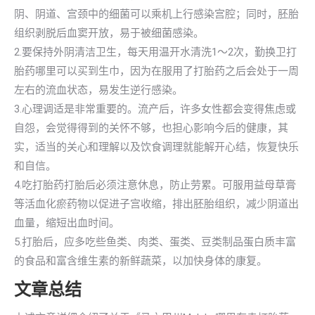
阴、阴道、宫颈中的细菌可以乘机上行感染宫腔；同时，胚胎
组织剥脱后血窦开放，易于被细菌感染。
2.要保持外阴清洁卫生，每天用温开水清洗1～2次，勤换卫打
胎药哪里可以买到生巾，因为在服用了打胎药之后会处于一周
左右的流血状态，易发生逆行感染。
3.心理调适是非常重要的。流产后，许多女性都会变得焦虑或
自怨，会觉得得到的关怀不够，也担心影响今后的健康，其
实，适当的关心和理解以及饮食调理就能解开心结，恢复快乐
和自信。
4.吃打胎药打胎后必须注意休息，防止劳累。可服用益母草膏
等活血化瘀药物以促进子宫收缩，排出胚胎组织，减少阴道出
血量，缩短出血时间。
5.打胎后，应多吃些鱼类、肉类、蛋类、豆类制品蛋白质丰富
的食品和富含维生素的新鲜蔬菜，以加快身体的康复。
文章总结