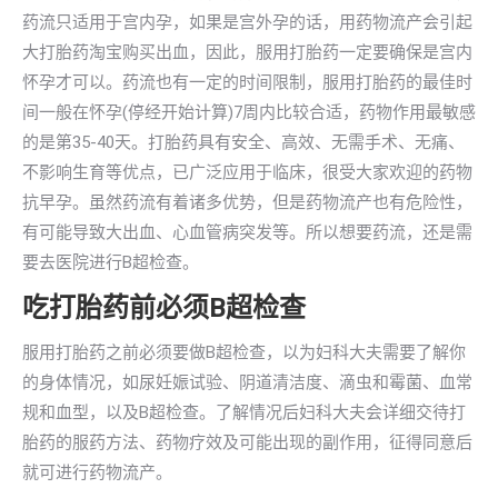
药流只适用于宫内孕，如果是宫外孕的话，用药物流产会引起
大打胎药淘宝购买出血，因此，服用打胎药一定要确保是宫内
怀孕才可以。药流也有一定的时间限制，服用打胎药的最佳时
间一般在怀孕(停经开始计算)7周内比较合适，药物作用最敏感
的是第35-40天。打胎药具有安全、高效、无需手术、无痛、
不影响生育等优点，已广泛应用于临床，很受大家欢迎的药物
抗早孕。虽然药流有着诸多优势，但是药物流产也有危险性，
有可能导致大出血、心血管病突发等。所以想要药流，还是需
要去医院进行B超检查。
吃打胎药前必须B超检查
服用打胎药之前必须要做B超检查，以为妇科大夫需要了解你
的身体情况，如尿妊娠试验、阴道清洁度、滴虫和霉菌、血常
规和血型，以及B超检查。了解情况后妇科大夫会详细交待打
胎药的服药方法、药物疗效及可能出现的副作用，征得同意后
就可进行药物流产。