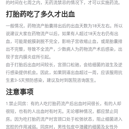
的时间在七周之内，无药流禁忌的情况下，才可以实施药流。
打胎药吃了多久才出血
一般情况，药物流产胎囊排出后的出血天数为18天左右。所以
说建议大家在药物流产以后，如果有人超过18天左右仍有出
血，可能是蜕膜剥脱不完全，影响子宫收缩止血，或是胎囊排
出不完整，导致不全流产，少数病人为药物流产术后感染，出
现子宫内膜炎症所引起。
由于打胎后出血时间较长，宫颈口松驰，会给细菌的滋生及逆
行感染提供机会。因此，如果阴道出血超过一周，应该服用抗
生素3-5天预防感染，建议及时到医院咨询医生。
注意事项
1.禁止同房：有的人吃打胎药流产后出血时间很长，有的人却
很短，也有的人出血时有时无。无论哪种情况，都应禁止同
房。因为吃打胎药流产时宫颈口处于松弛状态，阻止细菌进入
宫腔的作用减弱。同房时，男性包皮中潜藏的细菌及女性外