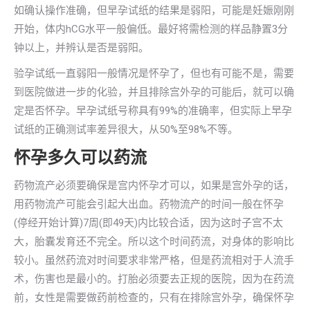
如确认操作准确，但早孕试纸的结果是弱阳，可能是妊娠刚刚
开始，体内hCG水平一般偏低。最好将需检测的样品静置3分
钟以上，并辨认是否是弱阳。
验孕试纸一直弱阳一般情况是怀孕了，但也有可能不是，需要
到医院做进一步的化验，并且排除宫外孕的可能后，就可以确
定是否怀孕。早孕试纸号称具有99%的准确率，但实际上早孕
试纸的正确测试率差异很大，从50%至98%不等。
怀孕多久可以药流
药物流产必须要确保是宫内怀孕才可以，如果是宫外孕的话，
用药物流产可能会引起大出血。药物流产的时间一般在怀孕
(停经开始计算)7周(即49天)内比较合适，因为这时子宫不太
大，胎囊发育还不完全。所以这个时间药流，对身体的影响比
较小。虽然药流对时间要求非常严格，但是药流相对于人流手
术，伤害也是最小的。打胎必须要去正规的医院，因为在药流
前，女性是需要做药前检查的，只有在排除宫外孕，确保怀孕