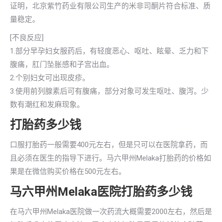
证明，北京紫竹药业有限公司生产的米非司酮片符合标准、质
量稳定。
[不良反应]
1.部分早孕妇女服药后，有轻度恶心、呕吐、眩晕、乏力和下
腹痛，肛门坠胀感和子宫出血。
2.个别妇女可出现皮疹。
3.使用前列腺素后可有腹痛，部分对象可发生呕吐、腹泻。少
数有潮红和发麻现象。
打胎药多少钱
口服打胎药一般需要400元左右，但是只可以在医院拿药，而
且必须在医生的指导下进行。马六甲州Melaka打胎药的价格如
果是在微信购买价格在500元左右。
马六甲州Melaka医院打胎药多少钱
在马六甲州Melaka医院做一次药流大概需要2000左右，然后是