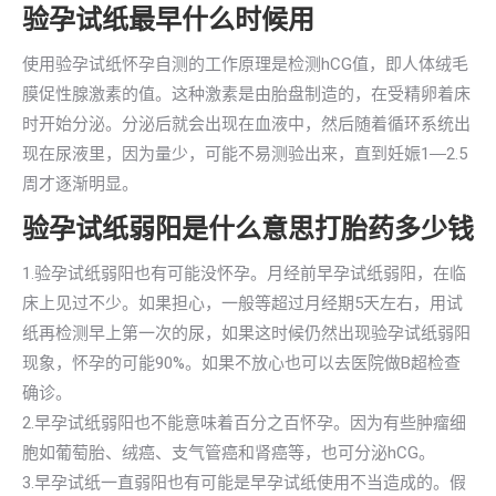
验孕试纸最早什么时候用
使用验孕试纸怀孕自测的工作原理是检测hCG值，即人体绒毛
膜促性腺激素的值。这种激素是由胎盘制造的，在受精卵着床
时开始分泌。分泌后就会出现在血液中，然后随着循环系统出
现在尿液里，因为量少，可能不易测验出来，直到妊娠1―2.5
周才逐渐明显。
验孕试纸弱阳是什么意思打胎药多少钱
1.验孕试纸弱阳也有可能没怀孕。月经前早孕试纸弱阳，在临
床上见过不少。如果担心，一般等超过月经期5天左右，用试
纸再检测早上第一次的尿，如果这时候仍然出现验孕试纸弱阳
现象，怀孕的可能90%。如果不放心也可以去医院做B超检查
确诊。
2.早孕试纸弱阳也不能意味着百分之百怀孕。因为有些肿瘤细
胞如葡萄胎、绒癌、支气管癌和肾癌等，也可分泌hCG。
3.早孕试纸一直弱阳也有可能是早孕试纸使用不当造成的。假