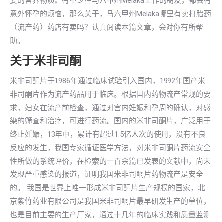
要的营养物质。有不少在马六甲州Melaka工作的朋友，都会有
意外怀孕的烦恼，那么关于，马六甲州Melaka哪里有卖打胎药
（流产药）药店有卖吗？认真阅读本篇文章，会对你有所帮
助。
关于米非司酮
米非司酮片于1986年通过临床试验引入国内，1992年国产米
非司酮片作为流产药品用于临床。根据国内药物流产常规的要
求，妇女在流产前检查，通过对宫内妊娠和孕周的确认，对感
染的筛查和治疗，可进行药流。国内的米非司酮片，广泛用于
终止妊娠，13年中，累计有超过1.5亿人次的使用，没有不良
反应的发生，我国专家循证医学方法，对米非司酮片药流安全
性所做的系统评价，在检索的一百余篇已发表的文献中，尚未
发现严重感染的报道，证明我国米非司酮片药物流产是安全
的。 我国是世界上唯一形成米非司酮片生产规模的国家，北
京紫竹药业有限公司是我国米非司酮片最早研发生产的单位，
也是目前主要的生产厂家，通过十几年的临床实践和质量监测