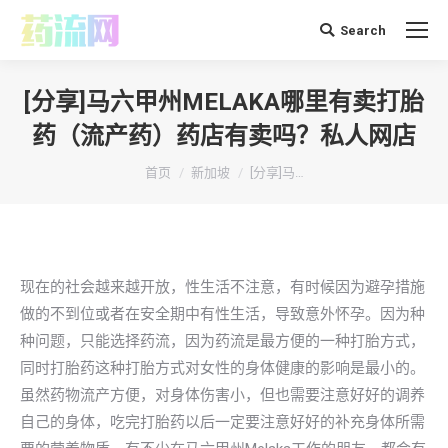
Search
搜
索：
[分享]马六甲州MELAKA哪里有卖打胎
药（流产药）药店有卖吗？私人网店
你在这里：
首页
新加坡
[分享]马…
现在的社会越来越开放，性生活不注意，有时候因为避孕措施
做的不到位或者在安全期中有性生活，导致意外怀孕。因为种
种问题，只能选择药流，因为药流是最方便的一种打胎方式，
同时打胎药这种打胎方式对女性的身体健康的影响是最小的。
虽然药物流产方便，对身体伤害小，但也需要注意好好的调养
自己的身体，吃完打胎药以后一定要注意好好的补充身体所需