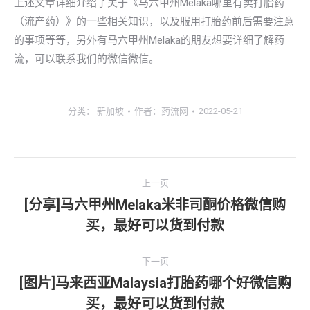
上述文章详细介绍了关于《马六甲州Melaka哪里有卖打胎药
（流产药）》的一些相关知识，以及服用打胎药前后需要注意
的事项等等，另外有马六甲州Melaka的朋友想要详细了解药
流，可以联系我们的微信微信。
分类：
新加坡
作者：
药流网
2022-05-21
文
上一页
章
[分享]马六甲州Melaka米非司酮价格微信购
上
买，最好可以货到付款
导
一
文
航
下一页
章：
[图片]马来西亚Malaysia打胎药哪个好微信购
下
买，最好可以货到付款