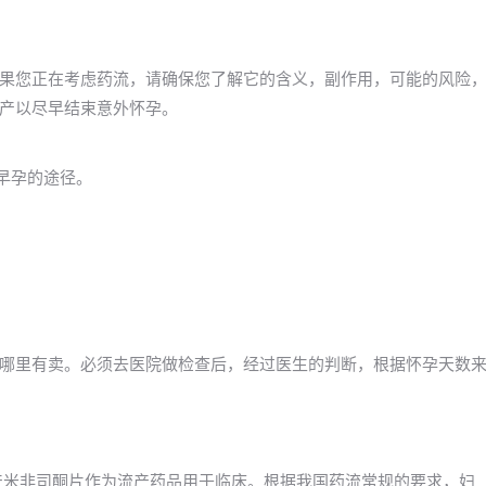
果您正在考虑药流，请确保您了解它的含义，副作用，可能的风险
产以尽早结束意外怀孕。
早孕的途径。
哪里有卖。必须去医院做检查后，经过医生的判断，根据怀孕天数
年国产米非司酮片作为流产药品用于临床。根据我国药流常规的要求，妇