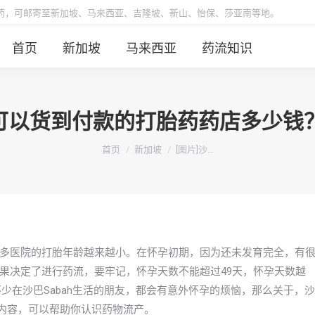
胎药，可邮寄至新加坡、马来西亚、吉隆坡、新山、怡保、莎亚南等地。
首页
新加坡
马来西亚
药流知识
AH可以货到付款的打胎药药店多少
你在这里：
首页
新加坡
[图片]沙…
多医院的打胎年龄越来越小。在怀孕初期，因为还未发育完全，有
果决定了进行药流，要牢记，怀孕天数不能超过49天，怀孕天数越
少在沙巴Sabah生活的朋友，都会有意外怀孕的烦恼，那么关于，沙
的内容，可以帮助你认识药物流产。