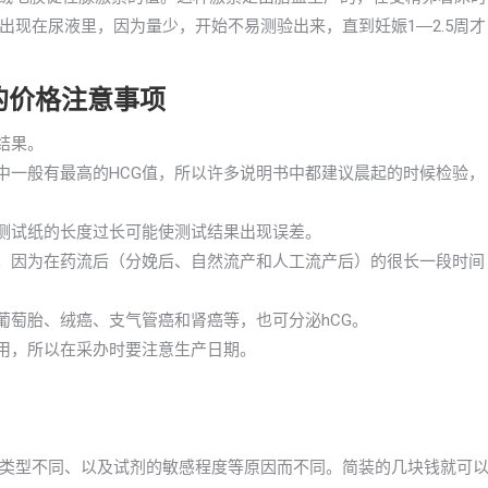
现在尿液里，因为量少，开始不易测验出来，直到妊娠1―2.5周才
的价格注意事项
结果。
中一般有最高的HCG值，所以许多说明书中都建议晨起的时候检验，
检测试纸的长度过长可能使测试结果出现误差。
孕。因为在药流后（分娩后、自然流产和人工流产后）的很长一段时间
葡萄胎、绒癌、支气管癌和肾癌等，也可分泌hCG。
效用，所以在采办时要注意生产日期。
类型不同、以及试剂的敏感程度等原因而不同。简装的几块钱就可