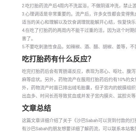
2.吃打胎药流产后4周内不洗盆浴，不做阴道冲洗，禁止
3.心理调适是非常重要的。流产后，许多女性都会变得
适当的关心和理解以及饮食调理就能解开心结，恢复快乐
4.在吃了打胎药的两周内不能干过重的活，因为这个时
害了。
5.不要吃刺激性食品，如辣椒、酒、醋、胡椒、姜等，
吃打胎药有什么反应？
吃完打胎药后会有胃肠道反应，表现为恶心、呕吐、腹泻
麻等症状。另外，药物流产在服用打胎药后约有10%的
外，药物流产时虽已排出绒毛胎囊，但子宫内的蜕膜组织则
出血多、时间长而导致贫血或并发子宫内膜炎、盆腔炎等
文章总结
这篇文章详细介绍了关于《沙巴Sabah可以货到付款的
有沙巴Sabah的朋友想要详细了解药流，可以联系本站客