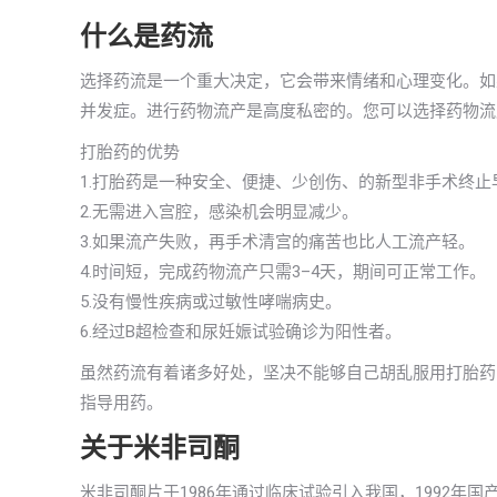
什么是药流
选择药流是一个重大决定，它会带来情绪和心理变化。如
并发症。进行药物流产是高度私密的。您可以选择药物流
打胎药的优势
1.打胎药是一种安全、便捷、少创伤、的新型非手术终止
2.无需进入宫腔，感染机会明显减少。
3.如果流产失败，再手术清宫的痛苦也比人工流产轻。
4.时间短，完成药物流产只需3–4天，期间可正常工作。
5.没有慢性疾病或过敏性哮喘病史。
6.经过B超检查和尿妊娠试验确诊为阳性者。
虽然药流有着诸多好处，坚决不能够自己胡乱服用打胎药
指导用药。
关于米非司酮
米非司酮片于1986年通过临床试验引入我国，1992