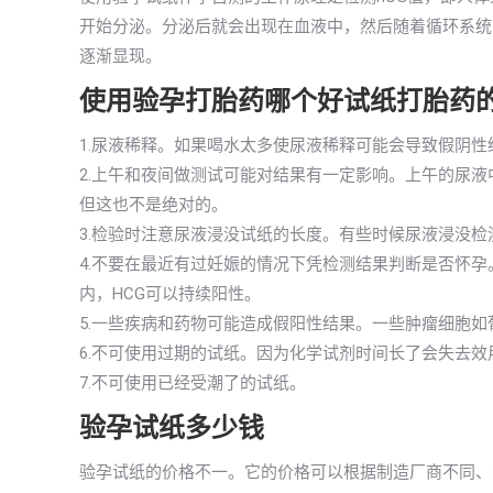
开始分泌。分泌后就会出现在血液中，然后随着循环系统出
逐渐显现。
使用验孕打胎药哪个好试纸打胎药
1.尿液稀释。如果喝水太多使尿液稀释可能会导致假阴性
2.上午和夜间做测试可能对结果有一定影响。上午的尿液
但这也不是绝对的。
3.检验时注意尿液浸没试纸的长度。有些时候尿液浸没
4.不要在最近有过妊娠的情况下凭检测结果判断是否怀
内，HCG可以持续阳性。
5.一些疾病和药物可能造成假阳性结果。一些肿瘤细胞如
6.不可使用过期的试纸。因为化学试剂时间长了会失去
7.不可使用已经受潮了的试纸。
验孕试纸多少钱
验孕试纸的价格不一。它的价格可以根据制造厂商不同、