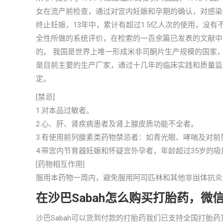
女在流产前检查，通过对宫内妊娠和孕期的确认，对感染
终止妊娠，13年中，累计有超过1.5亿人次的使用，没
全性所做的系统评价，在检索的一百余篇已发表的文献中
的。 我国是世界上唯一形成米非司酮片生产规模的国家
是目前主要的生产厂家，通过十几年的临床实践和质量监
定。
[禁忌]
1.对本品过敏者。
2.心、肝、肾疾病患者及肾上腺皮质功能不全者。
3.有使用前列腺素类药物禁忌者：如青光眼、哮喘及对
4.带宫内节育器妊娠和怀疑宫外孕者，年龄超过35岁的
[药物相互作用]
服用本药物一周内，避免服用阿司匹林和其他非畄体抗炎
在沙巴Sabah怎么购买打胎药，微
沙巴Sabah可以货到付款的打胎药我们已支持全国打胎