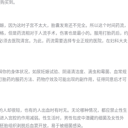
以购买到。
娠，因为这时子宫不太大，胎囊发育还不完全。所以这个时间药流
格，但是药流相对于人流手术，伤害也是最小的。服用打胎药后，
就必须去医院清宫。为此，药流需要选择专业正规的医院，在妇科大夫
解你的身体状况，如尿妊娠试验、阴道清洁度、滴虫和霉菌、血常规
打胎药的服药方法、药物疗效及可能出现的副作用，征得同意后才可
有的人却很短，也有的人出血时有时无。无论哪种情况，都应禁止性生
进入宫腔的作用减弱。性生活时，男性包皮中潜藏的细菌及女性外
胚胎组织剥脱后血窦开放，易于被细菌感染。