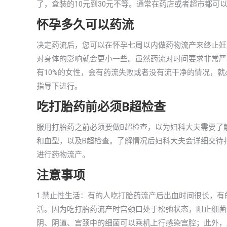
了，盒装的10元到30元不等。通常在药店或者超市都可
怀孕多久可以药流
决定药流后，您可以在怀孕七周以内做药物流产来终止妊
对身体的影响就会更小一些。虽然药流对时间要求非常严
有10%的女性，会有药流失败或者没有流干净的情况，
指导下进行。
吃打胎药前必须B超检查
服用打胎药之前必须要做B超检查，以为妇科大夫需要了
和血型，以及B超检查。了解情况后妇科大夫会详细交待
进行药物流产。
注意事项
1.禁止性生活：有的人吃打胎药流产后出血时间很长，
活。因为吃打胎药流产时宫颈口处于松弛状态，阻止细菌
阴、阴道、宫颈中的细菌可以乘机上行感染宫腔；此外，