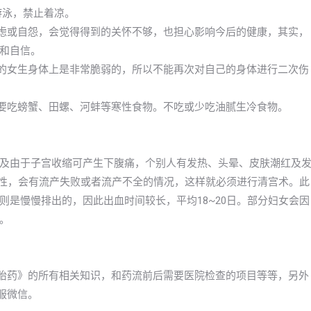
游泳，禁止着凉。
焦虑或自怨，会觉得得到的关怀不够，也担心影响今后的健康，其实，
和自信。
期的女生身体上是非常脆弱的，所以不能再次对自己的身体进行二次伤
不要吃螃蟹、田螺、河蚌等寒性食物。不吃或少吃油腻生冷食物。
及由于子宫收缩可产生下腹痛，个别人有发热、头晕、皮肤潮红及
女性，会有流产失败或者流产不全的情况，这样就必须进行清宫术。此
是慢慢排出的，因此出血时间较长，平均18~20日。部分妇女会因
。
打胎药》的所有相关知识，和药流前后需要医院检查的项目等等，另外
服微信。