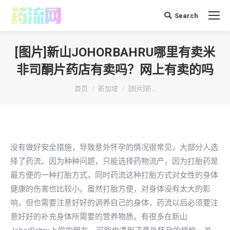
Search
搜
索：
[图片]新山JOHORBAHRU哪里有卖米
非司酮片药店有卖吗？网上有卖的吗
你在这里：
首页
新加坡
[图片]新…
没有做好安全措施，导致意外怀孕的情况很常见，大部分人选
择了药流。因为种种问题，只能选择药物流产，因为打胎药是
最方便的一种打胎方式，同时药流这种打胎方式对女性的身体
健康的伤害也比较小。虽然打胎方便，对身体没有太大的影
响，但也需要注意好好的调养自己的身体，药流以后必须要注
意好好的补充身体所需要的营养物质。有很多在新山