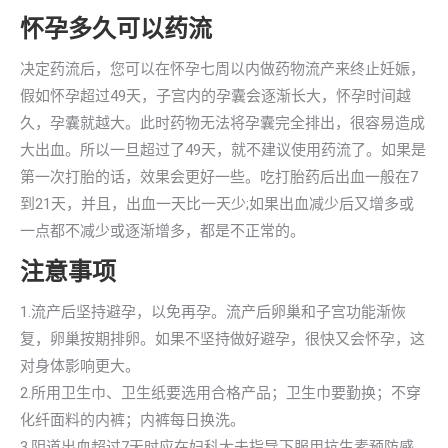
怀孕多久可以药流
决定药流后，您可以在怀孕七周以内做药物流产来终止妊娠，
假如怀孕超过49天，子宫内的孕囊会逐渐长大，怀孕时间越
久，孕囊就越大。此时药物无法将孕囊完全排出，很容易造成
大出血。所以一旦超过了49天，就不建议使用药流了。如果是
第一次打胎的话，效果会更好一些。吃打胎药后出血一般在7
到21天，并且，出血一天比一天少;如果出血减少后又增多或
一点都不减少或逐渐增多，都是不正常的。
注意事项
1.流产后坚持避孕，以免再孕。流产后卵巢和子宫功能渐恢
复，卵巢按期排卵。如果不坚持做好避孕，很快又会怀孕，这
对身体影响更大。
2.所用卫生巾、卫生纸要选用合格产品；卫生巾要勤换；不穿
化纤面料的内裤；内裤每日换洗。
3.阴道出血超过7天时应在妇科大夫指导下服用抗生素预防感