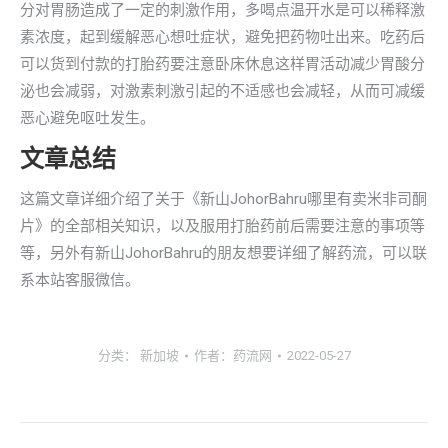
分对胃肠造成了一定的刺激作用，多喝点温开水是可以稀释激
素浓度，起到缓解恶心想吐症状，避免把药物吐出来。吃药后
可以货到付款的打胎药要注意卧床休息这样胃活动减少胃酸分
泌也会减弱，对激素刺激引起的不适感也会减轻，从而可减缓
恶心避免呕吐发生。
文章总结
这篇文章详细介绍了关于《新山JohorBahru哪里有卖米非司酮
片》的全部相关知识，以及服用打胎药前后需要注意的事项等
等，另外有新山JohorBahru的朋友想要详细了解药流，可以联
系本站客服微信。
分类：
新加坡
作者：
药流网
2022-05-27
文