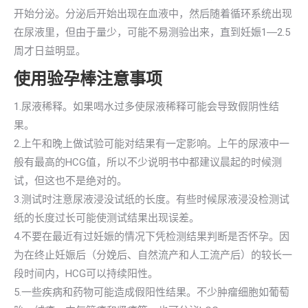
开始分泌。分泌后开始出现在血液中，然后随着循环系统出现
在尿液里，但由于量少，可能不易测验出来，直到妊娠1―2.5
周才日益明显。
使用验孕棒注意事项
1.尿液稀释。如果喝水过多使尿液稀释可能会导致假阴性结
果。
2.上午和晚上做试验可能对结果有一定影响。上午的尿液中一
般有最高的HCG值，所以不少说明书中都建议晨起的时候测
试，但这也不是绝对的。
3.测试时注意尿液浸没试纸的长度。有些时候尿液浸没检测试
纸的长度过长可能使测试结果出现误差。
4.不要在最近有过妊娠的情况下凭检测结果判断是否怀孕。因
为在终止妊娠后（分娩后、自然流产和人工流产后）的较长一
段时间内，HCG可以持续阳性。
5.一些疾病和药物可能造成假阳性结果。不少肿瘤细胞如葡萄