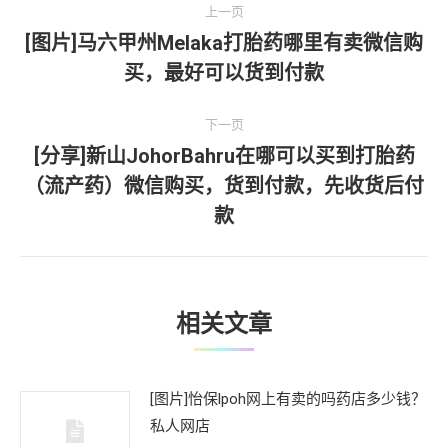
上一页
章
[图片]马六甲州Melaka打胎药哪里有卖微信购
上
买，最好可以货到付款
导
一
文
航
下一页
章：
[分享]新山JohorBahru在哪可以买到打胎药
（流产药）微信购买，货到付款，先收货后付
下
一
款
文
章：
相关文章
[图片]怡保lpoh网上有卖的吗药店多少钱？
私人网店