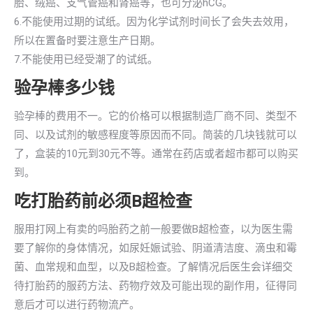
胎、绒癌、支气管癌和肾癌等，也可分泌hCG。
6.不能使用过期的试纸。因为化学试剂时间长了会失去效用，
所以在置备时要注意生产日期。
7.不能使用已经受潮了的试纸。
验孕棒多少钱
验孕棒的费用不一。它的价格可以根据制造厂商不同、类型不
同、以及试剂的敏感程度等原因而不同。简装的几块钱就可以
了，盒装的10元到30元不等。通常在药店或者超市都可以购买
到。
吃打胎药前必须B超检查
服用打网上有卖的吗胎药之前一般要做B超检查，以为医生需
要了解你的身体情况，如尿妊娠试验、阴道清洁度、滴虫和霉
菌、血常规和血型，以及B超检查。了解情况后医生会详细交
待打胎药的服药方法、药物疗效及可能出现的副作用，征得同
意后才可以进行药物流产。