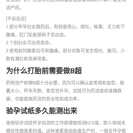
流产药。
[不良反应]
1.部分早孕妇女服药后，有轻度恶心、呕吐、眩晕、乏力和下
腹痛，肛门坠胀感和子宫出血。
2.个别妇女可出现皮疹。
3.使用前列腺素后可有腹痛，部分对象可发生呕吐、腹泻。少
数有潮红和发麻现象。
为什么打胎前需要做B超
药物流产前做B超十分必要，因为可以确认血常规和血型，胎
囊大小，怀孕天数，是否宫外孕。这既可为药流提供准确数
据，也能提高药流的安全性和成功率。
验孕试纸多久能测出来
使用验孕试纸怀孕自测的工作原理是检测hCG值，即人体绒毛
膜促性腺激素的值。这种激素是由胎盘生产的，一般在怀孕数