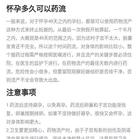
怀孕多久可以药流
一般来说，对于怀孕49天之内的孕妇，都是可以使用药物流产
这种方式来终止妊娠的。从最后一次例假开始算起，一个半月
之内，大概就是49天的范围之内，因为这时子宫不太大，胎囊
发育还不完全。所以这个时间药流，对身体的影响比较小。整
个服药过程需严格按照医嘱进行，并且流产的关键步骤必须住
院，在医生的监护下进行。在药物流产的最佳天数内进行药
流，危险性会小很多，但要留院观察妊娠组织是否排干净，否
则流产不全会导致大出血。
注意事项
1.药流后坚持避孕，以免再孕。药流后卵巢和子宫功能渐恢
复，卵巢按期排卵。如果不坚持做好避孕，很快又会怀孕，这
对身体影响更大。
2.卫生要更加精心，药物流产时，由于子宫有新的创伤及阴道
流血易发生逆行感染，因此未净前禁止盆浴，注意局部卫生，