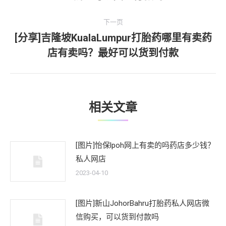
导
一
文
航
下一页
章：
[分享]吉隆坡KualaLumpur打胎药哪里有卖药
下
店有卖吗？最好可以货到付款
一
文
章：
相关文章
[图片]怡保lpoh网上有卖的吗药店多少钱？
私人网店
2023-04-10
[图片]新山JohorBahru打胎药私人网店微
信购买，可以货到付款吗