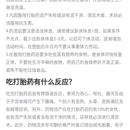
淋浴洗澡。
3.凡因服用打胎药流产失败或没有流干净、清宫术者，术后必
须服用抗生素。
4.药流后要注意适当休息。通常建议卧床休息1周，如果条件
不允许，最少应卧床休息2-3天。以后可下床活动，逐渐增加
活动时间。在堕胎后半月内不要从事重体力劳动。
5.在服用打胎药后要多吃些富有营养的食物，使身体尽快恢复
正常，不要吃生冷辛辣的食物，把自己的身体养好才是正道，
避免不能吃垃圾食品。
吃打胎药有什么反应？
吃完打胎药后会有胃肠道反应，表现为恶心、呕吐、腹泻及由
于子宫收缩可产生下腹痛，个别人有发热、头晕、皮肤潮红及
发麻等症状。另外，药物流产在吃打胎药后约有10%的女性，
会有流产失败或者没有流干净的情况，这样就必须进行清宫
术。此外，药物流米非司酮价格产时虽已排出绒毛胎囊，但子