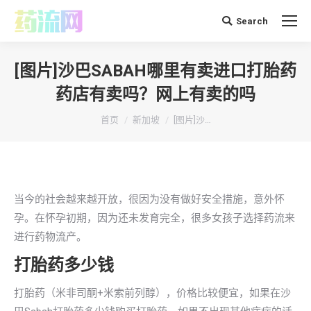
Search
搜
索：
[图片]沙巴SABAH哪里有卖进口打胎药
药店有卖吗？网上有卖的吗
你在这里：
首页
新加坡
[图片]沙…
当今的社会越来越开放，很因为没有做好安全措施，意外怀
孕。在怀孕初期，因为还未发育完全，很多女孩子选择药流来
进行药物流产。
打胎药多少钱
打胎药（米非司酮+米索前列醇），价格比较便宜，如果在沙