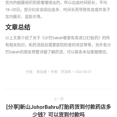
宫内的蜕膜组织则是慢慢排出的，所以出血时间较长，平均
18~20日。部分妇女会因出血多、时间长而导致贫血或并发子
宫内膜炎、盆腔炎等。
文章总结
以上文章介绍了关于《沙巴Sabah哪里有卖进口打胎药》的所
有相关知识，和药流前后需要医院检查的项目等等，另外有沙
巴Sabah的朋友想要详细了解药流，可以联系本站客服微信。
分类：
新加坡
作者：
药流网
2022-06-01
文
上一页
章
[分享]新山JohorBahru打胎药货到付款药店多
上
少钱？可以货到付款吗