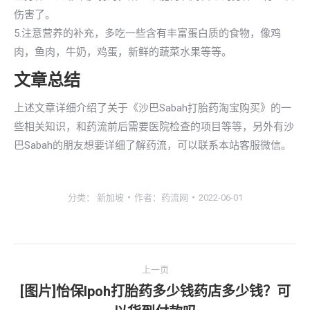
伤害了。
5.注意营养的补充，多吃一些含有丰富蛋白质的食物，像鸡
肉，鱼肉，牛奶，鸡蛋，新鲜的蔬菜水果等等。
文章总结
上述文章详细介绍了关于《沙巴Sabah打胎药淘宝购买》的一
些相关知识，和药流前后需要医院检查的项目等等，另外有沙
巴Sabah的朋友想要详细了解药流，可以联系本站客服微信。
分类：
新加坡
作者：
药流网
2022-06-01
文
上一页
章
[图片]怡保lpoh打胎药多少钱药店多少钱？可
上