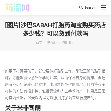
Search
搜
索：
[图片]沙巴SABAH打胎药淘宝购买药店
多少钱？可以货到付款吗
你在这里：
首页
新加坡
[图片]沙…
如果不打算要孩子，就需要做好避孕工作。采取正确的避孕措
施，才能够减少意外怀孕的几率，从而保障自身的健康。但还
是有不少年纪较小的女性，出现意外怀孕的情况。目前将孩子
打掉的方法有很多种，包括药流和人工手术流产，如果是正常
的宫内妊娠，49天以内是可以服用打胎药来进行流产的。
关于米非司酮