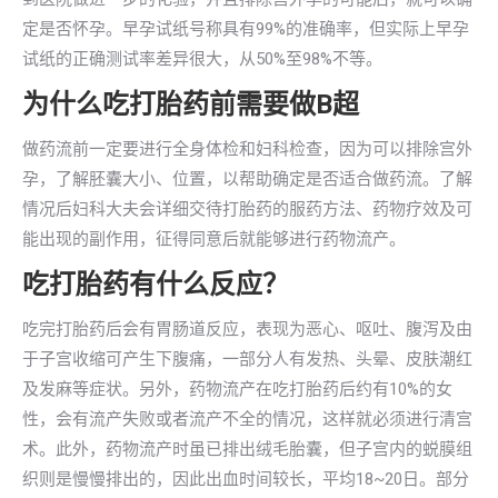
定是否怀孕。早孕试纸号称具有99%的准确率，但实际上早孕
试纸的正确测试率差异很大，从50%至98%不等。
为什么吃打胎药前需要做B超
做药流前一定要进行全身体检和妇科检查，因为可以排除宫外
孕，了解胚囊大小、位置，以帮助确定是否适合做药流。了解
情况后妇科大夫会详细交待打胎药的服药方法、药物疗效及可
能出现的副作用，征得同意后就能够进行药物流产。
吃打胎药有什么反应？
吃完打胎药后会有胃肠道反应，表现为恶心、呕吐、腹泻及由
于子宫收缩可产生下腹痛，一部分人有发热、头晕、皮肤潮红
及发麻等症状。另外，药物流产在吃打胎药后约有10%的女
性，会有流产失败或者流产不全的情况，这样就必须进行清宫
术。此外，药物流产时虽已排出绒毛胎囊，但子宫内的蜕膜组
织则是慢慢排出的，因此出血时间较长，平均18~20日。部分