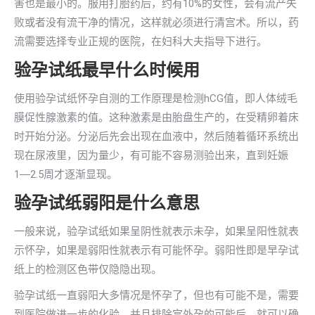
害也是最小的。服用打胎药后，约有10%的女性，会有流产失
败或者没有流干净的情况，这样就必须进行清宫术。所以，药
流需要选择专业正规的医院，在妇科大夫指导下进行。
验孕试纸最早什么时候用
使用验孕试纸怀孕自测的工作原理是检测hCG值，即人体绒毛
膜促性腺激素的值。这种激素是由胎盘生产的，在受精卵着床
时开始分泌。分泌后先会出现在血液中，然后随着循环系统出
现在尿液里，因为量少，有可能不容易测验出来，直到妊娠
1―2.5周才逐渐显现。
验孕试纸弱阳是什么意思
一般来说，验孕试纸如果呈阴性就表示未孕，如果呈阳性就表
示怀孕，如果是弱阳性就表示有可能怀孕。弱阳性即是早孕试
纸上的检测区色带仅隐隐出现。
验孕试纸一直弱阳大多情况是怀孕了，但也有可能不是，需要
到医院做进一步的化验，并且排除宫外孕的可能后，就可以确