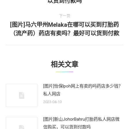
以货到付款吗
导
一
文
航
下一页
章：
[图片]马六甲州Melaka在哪可以买到打胎药
下
（流产药）药店有卖吗？最好可以货到付款
一
文
章：
相关文章
[图片]怡保lpoh网上有卖的吗药店多少钱？
私人网店
2023-04-10
[图片]新山JohorBahru打胎药私人网店微
信购买，可以货到付款吗