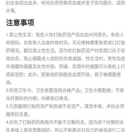
妇女会因出血多、时间长而导致贫血或并发子宫内膜炎、盆腔
炎等。
注意事项
1.禁止性生活：有些人吃打胎药流产后出血时间很长，有些人
却很短，也有些人出血时有时无。无论哪种哪里有卖进口打胎
药情况，都应禁止性生活。因为吃打胎药流产时宫颈口处于松
弛状态，阻止细菌进入宫腔的作用减弱。性生活时，男性包皮
中潜藏的细菌及女性外阴、阴道、宫颈中的细菌可以乘机上行
感染宫腔；此外，胚胎组织剥脱后血窦开放，易于被细菌感
染。
2.所用卫生巾、卫生纸要选用合格产品；卫生巾要勤换；不穿
化纤面料的内裤；内裤每日换洗。
3.凡因服用打胎药流产失败或不全流产、清宫术者，术后必须
服用抗生素。
4.在吃了打胎药的两周内不能干过重的活，因为这个时期的女
生身体上是非常脆弱的，所以不能再次对自己的身体进行二次