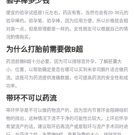
验孕棒多少钱
便宜的验孕试纸是1元左右，药店有售，当然也会有20-30元的
验孕棒的。验孕笔、验孕棒，因为应用方便，所以价格就会相
对高一点，但是原理都是一样的。女性朋友可以根据自己的情
况酌情购买。
为什么打胎前需要做B超
药流前做B超十分必要，因为可以排除宫外孕，了解胚囊大
小、位置，以帮助确定是否在哪可以买到米非司酮片适合做药
流。这既可为药流提供准确数据，也可提高药流的安全性和成
功率。
带环不可以药流
带环怀孕是不可以做药物流产的，因为宫内节育环会阻碍组织
物的排出，这种情况下流不干净的可能性比较大。上环后怀孕
希望流产的话，建议取环后再流产或是取环与流产手术同时进
行。在药流之前，先要做B超，查看孕囊的大小，排除宫外