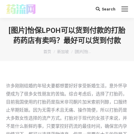
Search
搜
索：
[图片]怡保LPOH可以货到付款的打胎
药药店有卖吗？最好可以货到付款
你在这里：
首页
新加坡
[图片]怡…
许多刚刚结婚的年轻夫妻都想要好好享受新婚生活，意外怀孕
便成为了很多女性朋友的苦恼。综合考虑后，选择了打胎药，
目前我国使用的打胎药是指米非司酮片加米索前列醇，口服终
止早期妊娠。因为无需手术且无痛、操作简便，所以打胎药是
大多数女性选择的流产方式。打胎对于现代的女孩子来说，并
不是什么新鲜的事，只要掌控好药流的最佳时间，确保宫内孕