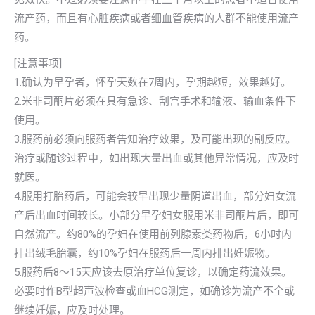
流产药，而且有心脏疾病或者细血管疾病的人群不能使用流产
药。
[注意事项]
1.确认为早孕者，怀孕天数在7周内，孕期越短，效果越好。
2.米非司酮片必须在具有急诊、刮宫手术和输液、输血条件下
使用。
3.服药前必须向服药者告知治疗效果，及可能出现的副反应。
治疗或随诊过程中，如出现大量出血或其他异常情况，应及时
就医。
4.服用打胎药后，可能会较早出现少量阴道出血，部分妇女流
产后出血时间较长。小部分早孕妇女服用米非司酮片后，即可
自然流产。约80%的孕妇在使用前列腺素类药物后，6小时内
排出绒毛胎囊，约10%孕妇在服药后一周内排出妊娠物。
5.服药后8～15天应该去原治疗单位复诊，以确定药流效果。
必要时作B型超声波检查或血HCG测定，如确诊为流产不全或
继续妊娠，应及时处理。