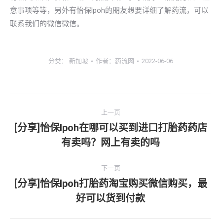
意事项等等，另外有怡保lpoh的朋友想要详细了解药流，可以
联系我们的微信微信。
分类：
新加坡
作者：
药流网
2022-06-06
文
上一页
章
[分享]怡保lpoh在哪可以买到进口打胎药药店
上
有卖吗？网上有卖的吗
导
一
文
航
下一页
章：
[分享]怡保lpoh打胎药淘宝购买微信购买，最
下
好可以货到付款
一
文