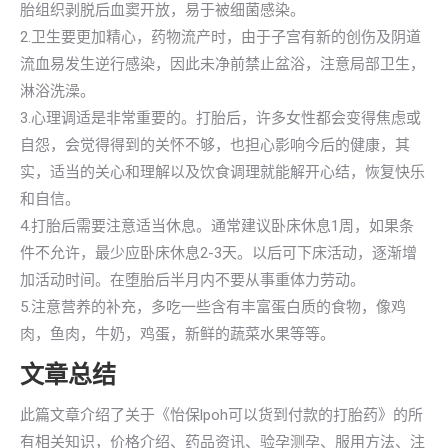
胎组织剥脱后血窦开放，易于被细菌感染。
2.卫生要更加精心，药物流产时，由于子宫有新的创伤及阴道
流血易发生逆行感染，因此未净前禁止盆浴，注意局部卫生，
淋浴洗澡。
3.心理调适是非常重要的。打胎后，许多女性都会变得焦虑或
自怨，会觉得得到的关怀不够，也担心影响今后的健康，其
实，适当的关心和理解以及饮食调理就能解开心结，恢复快乐
和自信。
4.打胎后需要注意适当休息。通常建议卧床休息1周，如果条
件不允许，最少应卧床休息2-3天。以后可下床活动，逐渐增
加活动时间。在堕胎后半月内不要从事重体力劳动。
5.注意营养的补充，多吃一些含有丰富蛋白质的食物，像鸡
肉，鱼肉，牛奶，鸡蛋，新鲜的蔬菜水果等等。
文章总结
此篇文章介绍了关于《怡保lpoh可以货到付款的打胎药》的所
有相关知识，价格介绍、药品资讯、验孕测孕、服用方法、注