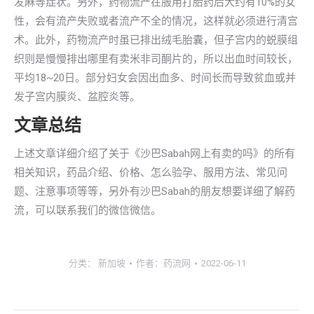
发麻等症状。另外，药物流产在服用打胎药后大约有10%的女
性，会有流产失败或者流产不全的情况，这样就必须进行清宫
术。此外，药物流产时虽已排出绒毛胎囊，但子宫内的蜕膜组
织则是慢慢排出哪里有卖米非司酮片的，所以出血时间较长，
平均18~20日。部分妇女会因出血多、时间长而导致贫血或并
发子宫内膜炎、盆腔炎等。
文章总结
上述文章详细介绍了关于《沙巴Sabah网上有卖的吗》的所有
相关知识，药品介绍、价格、怎么验孕、服用方法、常见问
题、注意事项等等，另外有沙巴Sabah的朋友想要详细了解药
流，可以联系我们的微信微信。
分类：
新加坡
作者：
药流网
2022-06-11