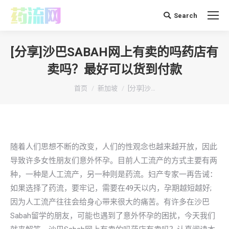
Search
搜
索：
[分享]沙巴SABAH网上有卖的吗药店有
卖吗？最好可以货到付款
你在这里：
首页
新加坡
[分享]沙…
随着人们思想不断的改变，人们的性观念也越来越开放，因此
导致许多女性朋友们意外怀孕。目前人工流产的方式主要有两
种，一种是人工流产，另一种则是药流。妇产专家一再告诫：
如果选择了药流，要牢记，需要在49天以内，孕期越短越好;
因为人工流产往往会给身心带来很大的痛苦。有许多在沙巴
Sabah留学的朋友，可能也遇到了意外怀孕的困扰，今天我们