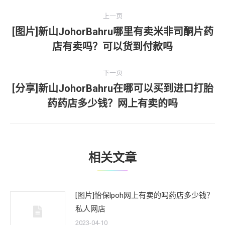
文
上一页
章
[图片]新山JohorBahru哪里有卖米非司酮片药
上
店有卖吗？可以货到付款吗
导
一
文
航
下一页
章：
[分享]新山JohorBahru在哪可以买到进口打胎
下
药药店多少钱？网上有卖的吗
一
文
章：
相关文章
[图片]怡保lpoh网上有卖的吗药店多少钱？
私人网店
2023-04-10