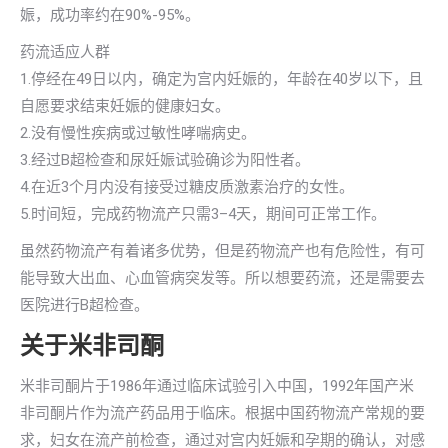
娠，成功率约在90%-95%。
药流适应人群
1.停经在49日以内，确定为宫内妊娠的，年龄在40岁以下，且
自愿要求结束妊娠的健康妇女。
2.没有慢性疾病或过敏性哮喘病史。
3.经过B超检查和尿妊娠试验确诊为阳性者。
4.在近3个月内没有接受过糖皮质激素治疗的女性。
5.时间短，完成药物流产只需3–4天，期间可正常工作。
虽然药物流产有着诸多优势，但是药物流产也有危险性，有可
能导致大出血、心血管病突发等。所以想要药流，还是需要去
医院进行B超检查。
关于米非司酮
米非司酮片于1986年通过临床试验引入中国，1992年国产米
非司酮片作为流产药品用于临床。根据中国药物流产常规的要
求，妇女在流产前检查，通过对宫内妊娠和孕期的确认，对感