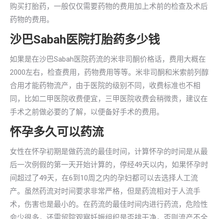
购买打胎药，一般仅仅需要药物的费用加上术前的检查及术后
药物的费用。
沙巴Sabah医院打胎药多少钱
如果是在沙巴Sabah医院药流的米非司酮价格话，费用大概在
2000左右，检查费用，药物费用等等。米非司酮和米索前列醇
合用才能药物流产，由于医院的级别不同，收费标准也不相
同，比如二甲医院收费便宜，三甲医院收费会稍微贵，建议在
手术之前做必要的了解，以便备好手术的费用。
怀孕多久可以药流
女性在怀孕初期是做药流的最佳时间，计算怀孕的时间是从最
后一次例假的第一天开始计算的，停经49天以内，如果怀孕时
间超过了49天，在6到10周之内的孕妇都可以去选择人工流
产。虽然药流对时间要求非常严格，但是药流相对于人流手
术，伤害也是最小的。在药流的最佳时间内进行药流，危险性
会少很多，还需留院观察妊娠组织是否排干净，否则流产不全