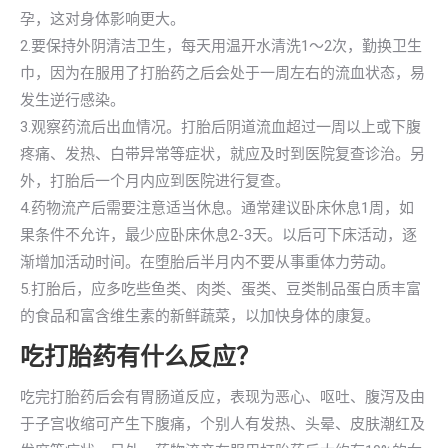
孕，这对身体影响更大。
2.要保持外阴清洁卫生，每天用温开水清洗1～2次，勤换卫生
巾，因为在服用了打胎药之后会处于一周左右的流血状态，易
发生逆行感染。
3.观察药流后出血情况。打胎后阴道流血超过一周以上或下腹
疼痛、发热、白带异常等症状，就应及时到医院复查诊治。另
外，打胎后一个月内应到医院进行复查。
4.药物流产后需要注意适当休息。通常建议卧床休息1周，如
果条件不允许，最少应卧床休息2-3天。以后可下床活动，逐
渐增加活动时间。在堕胎后半月内不要从事重体力劳动。
5.打胎后，应多吃些鱼类、肉类、蛋类、豆类制品蛋白质丰富
的食品和富含维生素的新鲜蔬菜，以加快身体的康复。
吃打胎药有什么反应？
吃完打胎药后会有胃肠道反应，表现为恶心、呕吐、腹泻及由
于子宫收缩可产生下腹痛，个别人有发热、头晕、皮肤潮红及