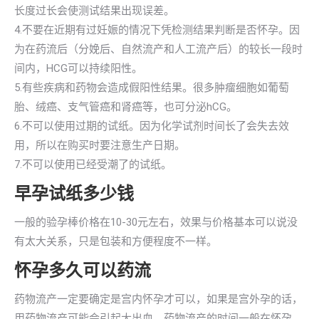
长度过长会使测试结果出现误差。
4.不要在近期有过妊娠的情况下凭检测结果判断是否怀孕。因
为在药流后（分娩后、自然流产和人工流产后）的较长一段时
间内，HCG可以持续阳性。
5.有些疾病和药物会造成假阳性结果。很多肿瘤细胞如葡萄
胎、绒癌、支气管癌和肾癌等，也可分泌hCG。
6.不可以使用过期的试纸。因为化学试剂时间长了会失去效
用，所以在购买时要注意生产日期。
7.不可以使用已经受潮了的试纸。
早孕试纸多少钱
一般的验孕棒价格在10-30元左右，效果与价格基本可以说没
有太大关系，只是包装和方便程度不一样。
怀孕多久可以药流
药物流产一定要确定是宫内怀孕才可以，如果是宫外孕的话，
用药物流产可能会引起大出血。药物流产的时间一般在怀孕