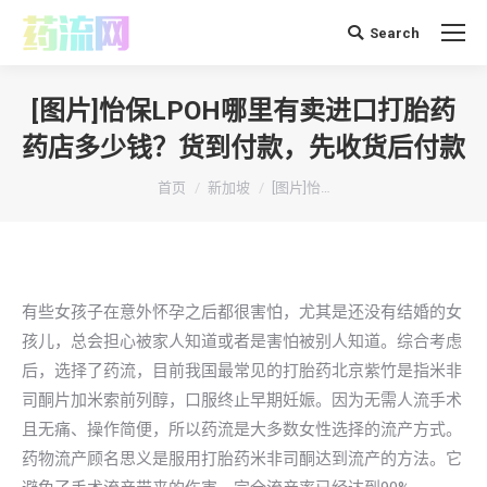
Search
搜
索：
[图片]怡保LPOH哪里有卖进口打胎药
药店多少钱？货到付款，先收货后付款
你在这里：
首页
新加坡
[图片]怡…
有些女孩子在意外怀孕之后都很害怕，尤其是还没有结婚的女
孩儿，总会担心被家人知道或者是害怕被别人知道。综合考虑
后，选择了药流，目前我国最常见的打胎药北京紫竹是指米非
司酮片加米索前列醇，口服终止早期妊娠。因为无需人流手术
且无痛、操作简便，所以药流是大多数女性选择的流产方式。
药物流产顾名思义是服用打胎药米非司酮达到流产的方法。它