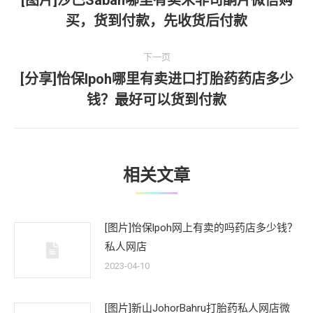
[图片]沙巴Sabah哪里有卖米非司酮片微信购
上
买，货到付款，先收货后付款
导
一
文
航
下一页
章：
[分享]怡保lpoh哪里有卖进口打胎药药店多少
下
钱？最好可以货到付款
一
文
章：
相关文章
[图片]怡保lpoh网上有卖的吗药店多少钱？
私人网店
2023-04-10
[图片]新山JohorBahru打胎药私人网店微