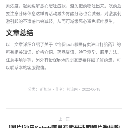
素浓度，起到缓解恶心想吐症状，避免把药物吐出来。吃药后
要注意卧床休息这样胃活动减少胃酸分泌也会减弱，对激素刺
激引起的不适感也会减轻，从而可减缓恶心避免呕吐发生。
文章总结
以上文章详细介绍了关于《怡保lpoh哪里有卖进口打胎药》的
所有相关知识，价格介绍、药品资讯、验孕测孕、服用方法、
注意事项等等，另外有怡保lpoh的朋友想要详细了解药流，可
以联系本站客服微信。
分类：
新加坡
作者：
药流网
2022-06-18
文
上一页
章