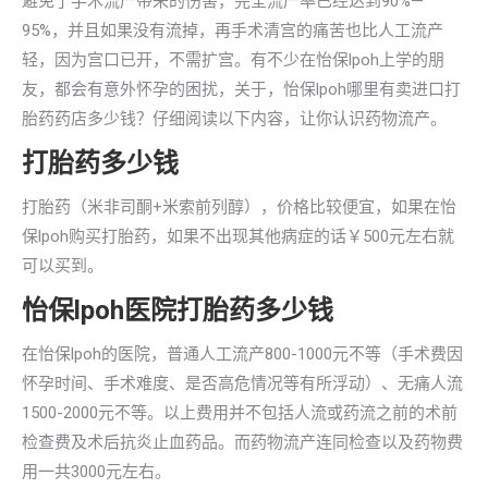
避免了手术流产带来的伤害，完全流产率已经达到90%—
95%，并且如果没有流掉，再手术清宫的痛苦也比人工流产
轻，因为宫口已开，不需扩宫。有不少在怡保lpoh上学的朋
友，都会有意外怀孕的困扰，关于，怡保lpoh哪里有卖进口打
胎药药店多少钱？仔细阅读以下内容，让你认识药物流产。
打胎药多少钱
打胎药（米非司酮+米索前列醇），价格比较便宜，如果在怡
保lpoh购买打胎药，如果不出现其他病症的话￥500元左右就
可以买到。
怡保lpoh医院打胎药多少钱
在怡保lpoh的医院，普通人工流产800-1000元不等（手术费因
怀孕时间、手术难度、是否高危情况等有所浮动）、无痛人流
1500-2000元不等。以上费用并不包括人流或药流之前的术前
检查费及术后抗炎止血药品。而药物流产连同检查以及药物费
用一共3000元左右。