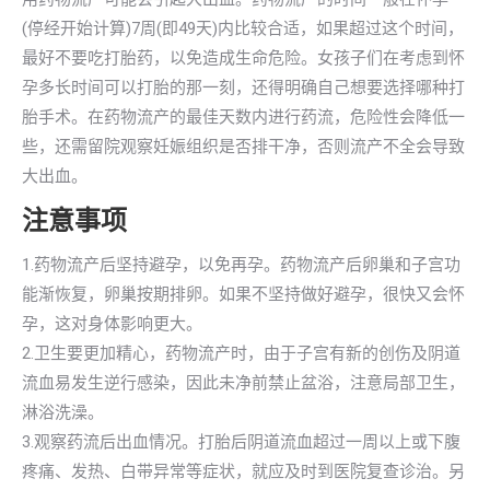
(停经开始计算)7周(即49天)内比较合适，如果超过这个时间，
最好不要吃打胎药，以免造成生命危险。女孩子们在考虑到怀
孕多长时间可以打胎的那一刻，还得明确自己想要选择哪种打
胎手术。在药物流产的最佳天数内进行药流，危险性会降低一
些，还需留院观察妊娠组织是否排干净，否则流产不全会导致
大出血。
注意事项
1.药物流产后坚持避孕，以免再孕。药物流产后卵巢和子宫功
能渐恢复，卵巢按期排卵。如果不坚持做好避孕，很快又会怀
孕，这对身体影响更大。
2.卫生要更加精心，药物流产时，由于子宫有新的创伤及阴道
流血易发生逆行感染，因此未净前禁止盆浴，注意局部卫生，
淋浴洗澡。
3.观察药流后出血情况。打胎后阴道流血超过一周以上或下腹
疼痛、发热、白带异常等症状，就应及时到医院复查诊治。另