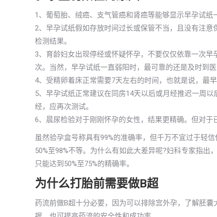
1、葡萄胎、绒癌、支气管癌和肾癌等能够显示早孕试纸
2、早孕试纸假如存放时间过长或保管不当，且没有注意
检测结果。
3、育龄妇女出现停经或怀疑怀孕，不要仅仅依靠一次早
次。当然，早孕试纸一直弱阳时，最可靠的还是及时到医
4、受精卵着床正常需要7天左右的时间，也就是说，最
5、早孕试纸正常建议在同房14天以后或月经推迟一周
经，应再次测试。
6、晨尿检验对于刚刚怀孕的女性，结果更精确。但对于
虽然验孕盒号称具有99%的准确率，但千万不宜过于轻
50%至98%不等。为什么有如此大差异呢?妇科专家指
只能达到50%至75%的精确率。
为什么打胎前需要做B超
药流前做B超十分必要，因为可以排除宫外孕，了解胚囊
据，也可提高药流的安全性和成功率。