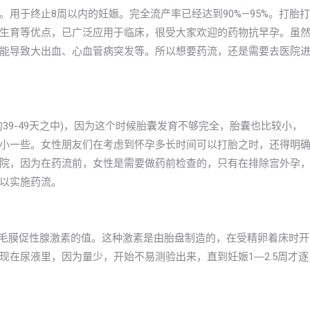
用于终止8周以内的妊娠。完全流产率已经达到90%—95%。打胎打
生育等优点，已广泛应用于临床，很受大家欢迎的药物抗早孕。虽
能导致大出血、心血管病突发等。所以想要药流，还是需要去医院
39-49天之中)，因为这个时候胎囊发育不够完全，胎囊也比较小，
小一些。女性朋友们在考虑到怀孕多长时间可以打胎之时，还得明
院，因为在药流前，女性是需要做药前检查的，只有在排除宫外孕
以实施药流。
绒毛膜促性腺激素的值。这种激素是由胎盘制造的，在受精卵着床时开
在尿液里，因为量少，开始不易测验出来，直到妊娠1―2.5周才逐