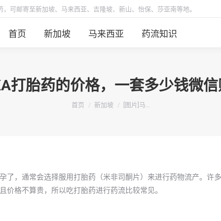
胎药，可邮寄至新加坡、马来西亚、吉隆坡、新山、怡保、莎亚南等地。
首页
新加坡
马来西亚
药流知识
LAKA打胎药的价格，一套多少钱微
你在这里：
首页
新加坡
[图片]马…
孕了，通常会选择服用打胎药（米非司酮片）来进行药物流产。许
且价格不算贵，所以吃打胎药进行药流比较常见。