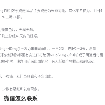
isitong Pi粒换行[成份]本品主要成份为米非司酮。其化学名称为：11–[4-
4，9-二烯-3-酮。
本品为微黄色片，无臭无味。
于终止停经49天内的妊娠。
g～50mg(1～2片)米非司酮片，一日2次，连服2～3天，总量
米索前列醇哪里有卖进口打胎药600g(200g /片3片)或于阴道后穹窟
诊观察6小时。注意用药后出血情况，有无妊娠产物排出和副反应。
力和下腹痛，肛门坠胀感和子宫出血。
泻。少数有潮红和发麻现象。
药，微信怎么联系