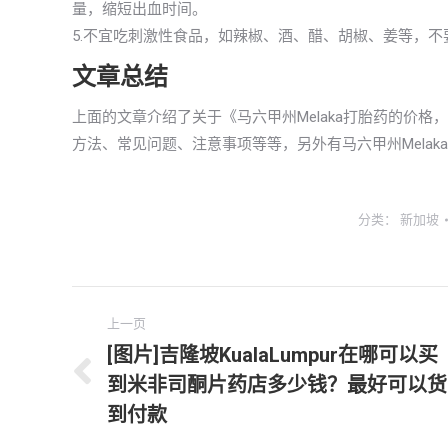
量，缩短出血时间。
5.不宜吃刺激性食品，如辣椒、酒、醋、胡椒、姜等，
文章总结
上面的文章介绍了关于《马六甲州Melaka打胎药的价
方法、常见问题、注意事项等等，另外有马六甲州Mela
分类：
新加坡
文
上一页
章
[图片]吉隆坡KualaLumpur在哪可以买
到米非司酮片药店多少钱？最好可以货
上
导
一
到付款
航
文