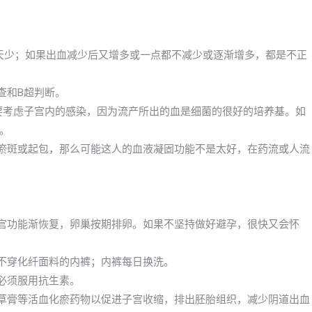
一天少；如果出血减少后又增多或一点都不减少或逐渐增多，都是不正
查和B超判断。
么要考虑子宫内的感染，因为流产所出的血是细菌的很好的培养基。如
。
现瘀斑或起包，那么可能这人的血液凝固功能不是太好，在药流或人流
子宫功能渐恢复，卵巢按期排卵。如果不坚持做好避孕，很快又会怀
；不穿化纤面料的内裤；内裤每日换洗。
必须服用抗生素。
母草膏等活血化瘀药物以促进子宫收缩，排出胚胎组织，减少阴道出血