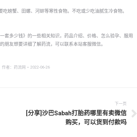
不要吃螃蟹、田螺、河蚌等寒性食物。不吃或少吃油腻生冷食物。
格，一套多少钱》的一些相关知识，药品介绍、价格、怎么验孕、服用
ka的朋友想要详细了解药流，可以联系本站客服微信。
作者：
药流网
2022-06-26
下一页
[分享]沙巴Sabah打胎药哪里有卖微信
下
购买，可以货到付款吗
一
文