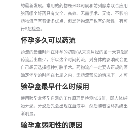
的最新发展。常用的药物是米非司酮和前列腺素联合应用。
胎药哪个好药具有安全、高效、无需手术、无痛、不影响
药物流产有着诸多优点，但是药物流产也有危险性，有可
行B超检查。
怀孕多久可以药流
药流的最佳时间在怀孕的初期(从末次月经的第一天算起的
药流后出血少，所以这个时间药流，对身体的影响就会更
自己想要选择哪种打胎手术。药物流产一定要去正规的医
确定怀孕的时间在七周之内，无药流禁忌的情况下，才可
验孕盒最早什么时候用
使用验孕盒怀孕自测的工作原理是检测hCG值，即人体
始分泌。分泌后先会出现在血液中，然后随着循环系统出现
渐明显。
验孕盒弱阳性的原因