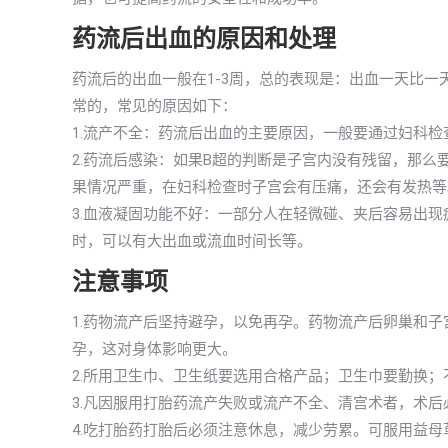
药流后出血的原因和处理
药流后的出血一般在1-3周，总的表现是：出血一天比
常的，常见的原因如下：
1.流产不全：药流后出血的主要原因，一般要通过妇科检
2.药流后感染：如果B超的判断是子宫内没有残留，那
果情况严重，在妇科检查时子宫会有压痛，还会有发热等
3.血液凝固功能不好：一部分人在轻微碰、夹后容易出
时，可以有大出血或流血时间长等。
注意事项
1.药物流产后坚持避孕，以免再孕。药物流产后卵巢和
孕，这对身体影响更大。
2.所用卫生巾、卫生纸要选用合格产品；卫生巾要勤换
3.凡因服用打胎药流产失败或流产不全、清宫术者，术后
4.吃打胎药打胎后必须注意休息，减少劳累。可服用益